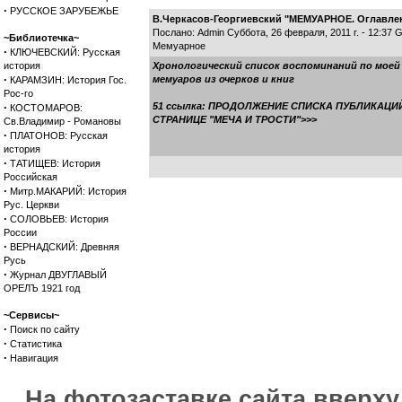
·
РУССКОЕ ЗАРУБЕЖЬЕ
В.Черкасов-Георгиевский "МЕМУАРНОЕ. Оглавлен
Послано: Admin Суббота, 26 февраля, 2011 г. - 12:37
~Библиотечка~
Мемуарное
·
КЛЮЧЕВСКИЙ: Русская
история
Хронологический список воспоминаний по моей
·
мемуаров из очерков и книг
КАРАМЗИН: История Гос.
Рос-го
·
51 ссылка: ПРОДОЛЖЕНИЕ СПИСКА ПУБЛИКАЦИЙ
КОСТОМАРОВ:
СТРАНИЦЕ "МЕЧА И ТРОСТИ">>>
Св.Владимир - Романовы
·
ПЛАТОНОВ: Русская
история
·
ТАТИЩЕВ: История
Российская
·
Митр.МАКАРИЙ: История
Рус. Церкви
·
СОЛОВЬЕВ: История
России
·
ВЕРНАДСКИЙ: Древняя
Русь
·
Журнал ДВУГЛАВЫЙ
ОРЕЛЪ 1921 год
~Сервисы~
·
Поиск по сайту
·
Статистика
·
Навигация
На фотозаставке сайта вверх