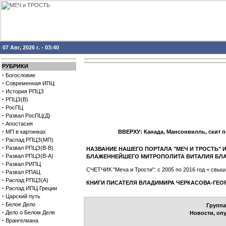
07 Авг, 2026 г. - 03:40
РУБРИКИ
·
Богословие
·
Современная ИПЦ
·
История РПЦЗ
·
РПЦЗ(В)
·
РосПЦ
·
Развал РосПЦ(Д)
·
Апостасия
·
МП в картинках
ВВЕРХУ: Канада, Мансонвилль, скит 
·
Распад РПЦЗ(МП)
·
Развал РПЦЗ(В-В)
НАЗВАНИЕ НАШЕГО ПОРТАЛА "МЕЧ И ТРОСТЬ"
·
Развал РПЦЗ(В-А)
БЛАЖЕННЕЙШЕГО МИТРОПОЛИТА ВИТАЛИЯ БЛ
·
Развал РИПЦ
СЧЕТЧИК "Меча и Трости": с 2005 по 2016 год = св
·
Развал РПАЦ
·
Распад РПЦЗ(А)
КНИГИ ПИСАТЕЛЯ ВЛАДИМИРА ЧЕРКАСОВА-ГЕО
·
Распад ИПЦ Греции
·
Царский путь
·
Белое Дело
Группа
·
Дело о Белом Деле
Новости, оп
·
Врангелиана