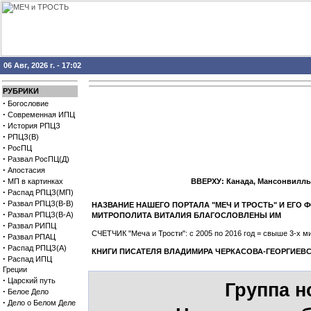
06 Авг, 2026 г. - 17:02
РУБРИКИ
·
Богословие
·
Современная ИПЦ
·
История РПЦЗ
·
РПЦЗ(В)
·
РосПЦ
·
Развал РосПЦ(Д)
·
Апостасия
·
МП в картинках
ВВЕРХУ: Канада, Мансонвилль
·
Распад РПЦЗ(МП)
·
Развал РПЦЗ(В-В)
НАЗВАНИЕ НАШЕГО ПОРТАЛА "МЕЧ И ТРОСТЬ" И ЕГ
·
Развал РПЦЗ(В-А)
МИТРОПОЛИТА ВИТАЛИЯ БЛАГОСЛОВЛЕНЫ ИМ
·
Развал РИПЦ
СЧЕТЧИК "Меча и Трости": с 2005 по 2016 год = свыше 3-х
·
Развал РПАЦ
·
Распад РПЦЗ(А)
КНИГИ ПИСАТЕЛЯ ВЛАДИМИРА ЧЕРКАСОВА-ГЕОРГИЕВС
·
Распад ИПЦ
Греции
·
Царский путь
Группа н
·
Белое Дело
·
Дело о Белом Деле