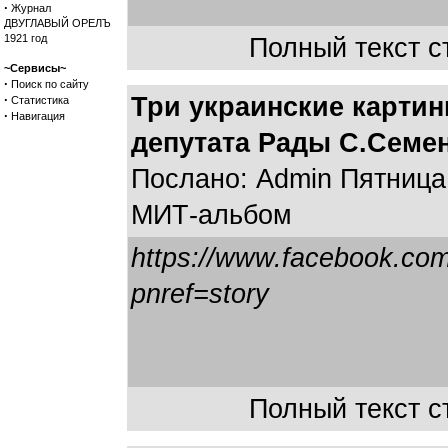
·
Журнал
ДВУГЛАВЫЙ ОРЕЛЪ
1921 год
Полный текст ст
~Сервисы~
·
Поиск по сайту
·
Три украинские картин
Статистика
·
Навигация
депутата Рады С.Семе
Послано: Admin Пятница,
МИТ-альбом
https://www.facebook.com
pnref=story
Полный текст ст