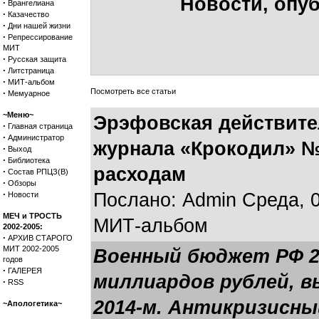
Новости, опу
·
Врангелиана
·
Казачество
·
Дни нашей жизни
·
Репрессирование
МИТ
·
Русская защита
·
Литстраница
·
МИТ-альбом
Посмотреть все статьи
·
Мемуарное
~Меню~
Эрэфовская действите
·
Главная страница
·
Администратор
журнала «Крокодил» №
·
Выход
·
Библиотека
расходам
·
Состав РПЦЗ(В)
·
Обзоры
·
Послано: Admin Среда, 0
Новости
МЕЧ и ТРОСТЬ
МИТ-альбом
2002-2005:
·
АРХИВ СТАРОГО
МИТ 2002-2005
Военный бюджет РФ 20
годов
·
ГАЛЕРЕЯ
миллиардов рублей, в
·
RSS
2014-м. Антикризисны
~Апологетика~