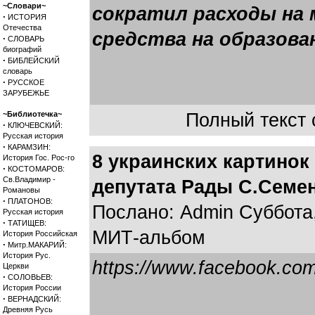
~Словари~
сократил расходы на 
·
ИСТОРИЯ
Отечества
средства на образован
·
СЛОВАРЬ
биографий
·
БИБЛЕЙСКИЙ
словарь
·
РУССКОЕ
ЗАРУБЕЖЬЕ
~Библиотечка~
Полный текст с
·
КЛЮЧЕВСКИЙ:
Русская история
·
КАРАМЗИН:
8 украинских картинок
История Гос. Рос-го
·
КОСТОМАРОВ:
Св.Владимир -
депутата Рады С.Семе
Романовы
·
ПЛАТОНОВ:
Послано: Admin Суббота,
Русская история
·
ТАТИЩЕВ:
МИТ-альбом
История Российская
·
Митр.МАКАРИЙ:
История Рус.
https://www.facebook.com/
Церкви
·
СОЛОВЬЕВ:
История России
·
ВЕРНАДСКИЙ:
Древняя Русь