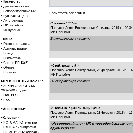
·
Казачество
·
Дни нашей жизни
·
Репрессирование МИТ
Посмотреть все статьи
·
Русская защита
·
Литстраница
С новым 1937-м
·
МИТ-альбом
Послано: Admin Воскресенье, 01 марта, 2015 г. - 20:
·
Мемуарное
МИТ-альбом
В историческую хронику:
~Меню~
·
Главная страница
·
Администратор
·
Выход
·
Библиотека
·
Состав РПЦЗ(В)
«Стой, красный!»
·
Обзоры
Послано: Admin Понедельник, 23 февраля, 2015 г. - 1
·
Новости
МИТ-альбом
МЕЧ и ТРОСТЬ 2002-2005:
В историческую хронику:
·
АРХИВ СТАРОГО МИТ
2002-2005 годов
·
ГАЛЕРЕЯ
·
RSS
«Чтобы не пришли защищать»
~Апологетика~
Послано: Admin Понедельник, 23 февраля, 2015 г. - 1
МИТ-альбом
~Словари~
·
ИСТОРИЯ Отечества
«Новоросский инок» МП в «освобожденном» от у
·
СЛОВАРЬ биографий
груди герб РФ:
·
БИБЛЕЙСКИЙ словарь