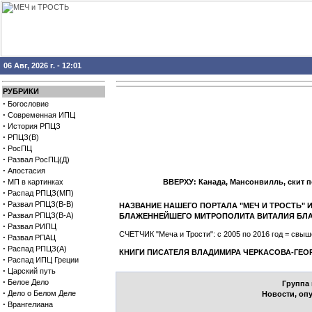
06 Авг, 2026 г. - 12:01
РУБРИКИ
·
Богословие
·
Современная ИПЦ
·
История РПЦЗ
·
РПЦЗ(В)
·
РосПЦ
·
Развал РосПЦ(Д)
·
Апостасия
·
МП в картинках
ВВЕРХУ: Канада, Мансонвилль, скит 
·
Распад РПЦЗ(МП)
·
Развал РПЦЗ(В-В)
НАЗВАНИЕ НАШЕГО ПОРТАЛА "МЕЧ И ТРОСТЬ"
·
Развал РПЦЗ(В-А)
БЛАЖЕННЕЙШЕГО МИТРОПОЛИТА ВИТАЛИЯ БЛ
·
Развал РИПЦ
СЧЕТЧИК "Меча и Трости": с 2005 по 2016 год = св
·
Развал РПАЦ
·
Распад РПЦЗ(А)
КНИГИ ПИСАТЕЛЯ ВЛАДИМИРА ЧЕРКАСОВА-ГЕО
·
Распад ИПЦ Греции
·
Царский путь
·
Белое Дело
Группа
·
Дело о Белом Деле
Новости, оп
·
Врангелиана