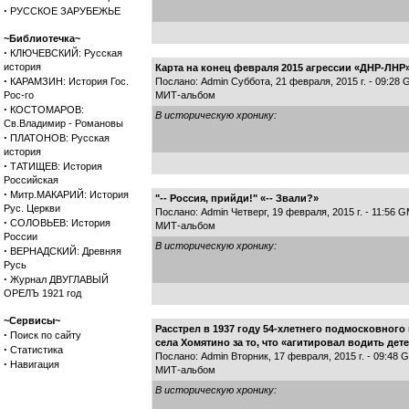
·
РУССКОЕ ЗАРУБЕЖЬЕ
~Библиотечка~
·
КЛЮЧЕВСКИЙ: Русская
история
Карта на конец февраля 2015 агрессии «ДНР-ЛНР
·
КАРАМЗИН: История Гос.
Послано: Admin Суббота, 21 февраля, 2015 г. - 09:28
Рос-го
МИТ-альбом
·
КОСТОМАРОВ:
В историческую хронику:
Св.Владимир - Романовы
·
ПЛАТОНОВ: Русская
история
·
ТАТИЩЕВ: История
Российская
·
Митр.МАКАРИЙ: История
"-- Россия, прийди!" «-- Звали?»
Рус. Церкви
Послано: Admin Четверг, 19 февраля, 2015 г. - 11:56 
·
СОЛОВЬЕВ: История
МИТ-альбом
России
В историческую хронику:
·
ВЕРНАДСКИЙ: Древняя
Русь
·
Журнал ДВУГЛАВЫЙ
ОРЕЛЪ 1921 год
~Сервисы~
Расстрел в 1937 году 54-хлетнего подмосковно
·
Поиск по сайту
села Хомятино за то, что «агитировал водить дет
·
Статистика
Послано: Admin Вторник, 17 февраля, 2015 г. - 09:48 
·
Навигация
МИТ-альбом
В историческую хронику: