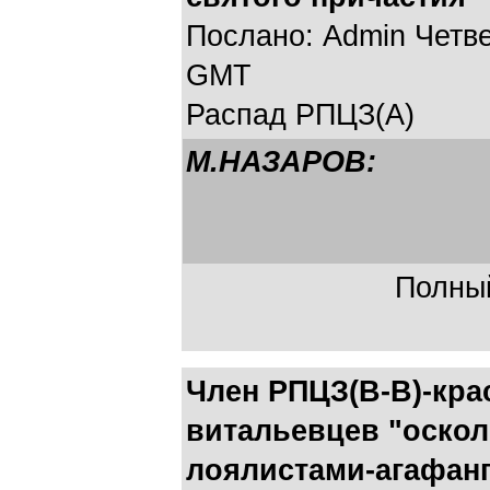
Послано: Admin Четвер
GMT
Распад РПЦЗ(А)
М.НАЗАРОВ:
Полный
Член РПЦЗ(В-В)-кра
витальевцев "оскол
лоялистами-агафанг