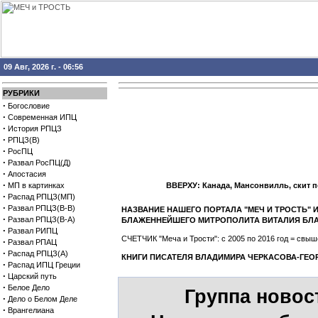
09 Авг, 2026 г. - 06:56
РУБРИКИ
·
Богословие
·
Современная ИПЦ
·
История РПЦЗ
·
РПЦЗ(В)
·
РосПЦ
·
Развал РосПЦ(Д)
·
Апостасия
·
МП в картинках
ВВЕРХУ: Канада, Мансонвилль, скит 
·
Распад РПЦЗ(МП)
·
Развал РПЦЗ(В-В)
НАЗВАНИЕ НАШЕГО ПОРТАЛА "МЕЧ И ТРОСТЬ"
·
Развал РПЦЗ(В-А)
БЛАЖЕННЕЙШЕГО МИТРОПОЛИТА ВИТАЛИЯ БЛ
·
Развал РИПЦ
СЧЕТЧИК "Меча и Трости": с 2005 по 2016 год = св
·
Развал РПАЦ
·
Распад РПЦЗ(А)
КНИГИ ПИСАТЕЛЯ ВЛАДИМИРА ЧЕРКАСОВА-ГЕО
·
Распад ИПЦ Греции
·
Царский путь
·
Белое Дело
Группа новос
·
Дело о Белом Деле
·
Врангелиана