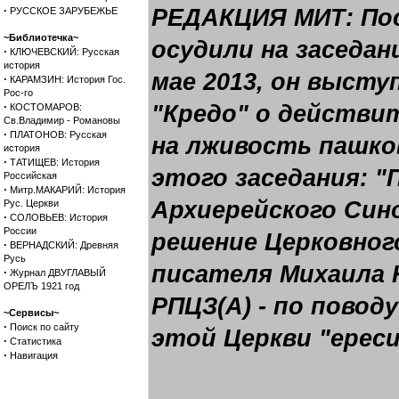
·
РЕДАКЦИЯ МИТ: Пос
РУССКОЕ ЗАРУБЕЖЬЕ
~Библиотечка~
осудили на заседан
·
КЛЮЧЕВСКИЙ: Русская
история
мае 2013, он высту
·
КАРАМЗИН: История Гос.
Рос-го
·
"Кредо" о действит
КОСТОМАРОВ:
Св.Владимир - Романовы
·
ПЛАТОНОВ: Русская
на лживость пашко
история
·
ТАТИЩЕВ: История
этого заседания:
"
Российская
·
Митр.МАКАРИЙ: История
Архиерейского Син
Рус. Церкви
·
СОЛОВЬЕВ: История
России
решение Церковног
·
ВЕРНАДСКИЙ: Древняя
Русь
писателя Михаила 
·
Журнал ДВУГЛАВЫЙ
ОРЕЛЪ 1921 год
РПЦЗ(А) - по пово
~Сервисы~
·
Поиск по сайту
этой Церкви "ерес
·
Статистика
·
Навигация