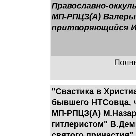
Православно-оккул
МП-РПЦЗ(А) Валеры
притворяющийся И
Полны
"Свастика в Христиа
бывшего НТСовца, ч
МП-РПЦЗ(А) М.Наза
гитлеристом" В.Дем
святого причастия"