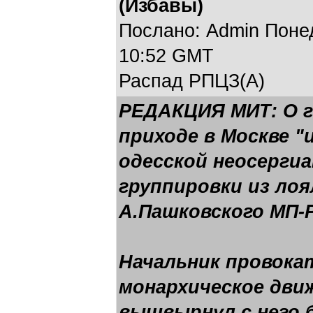
(Избавы)
Послано: Admin Понеде
10:52 GMT
Распад РПЦЗ(А)
РЕДАКЦИЯ МИТ: О г
приходе в Москве "
одесской неосерги
группировки из ло
А.Пашковского МП-
Начальник провока
монархическое движ
вышвырнул с него 