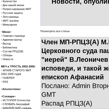
Новости, опубли
·
Казачество
·
Дни нашей жизни
·
Репрессирование МИТ
·
Русская защита
·
Литстраница
·
МИТ-альбом
·
Мемуарное
Посмотреть все статьи
~Меню~
·
Главная страница
·
Администратор
Член МП-РПЦЗ(А) М.
·
Выход
·
Библиотека
Церковного суда па
·
Состав РПЦЗ(В)
·
Обзоры
"иерей" В.Леоничев
·
Новости
исповеди, и такой ж
МЕЧ и ТРОСТЬ 2002-2005:
·
АРХИВ СТАРОГО МИТ
2002-2005 годов
епископ Афанасий
·
ГАЛЕРЕЯ
·
RSS
Послано: Admin Вторни
~Апологетика~
GMT
~Словари~
·
ИСТОРИЯ Отечества
Распад РПЦЗ(А)
·
СЛОВАРЬ биографий
·
БИБЛЕЙСКИЙ словарь