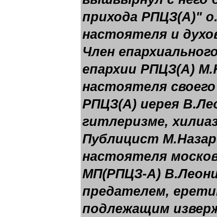
прихода РПЦЗ(А)" о.
настоятеля и духо
Член епархиальног
епархии РПЦЗ(А) М
настоятеля своего
РПЦЗ(А) иерея В.Ле
гитлеризме, хилиа
Публицист М.Назар
настоятеля москов
МП(РПЦЗ-А) В.Леони
предателем, ерети
подлежащим изверж