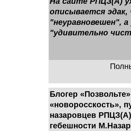
На сайте РПЦЗ(А) у
описывается эдак,
"неуравновешен", 
"удивительно чист
Полны
Блогер «Позвольте»
«новоросскость», п
назаровцев РПЦЗ(А)
гебешности М.Наза