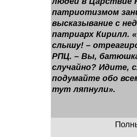
людей в Царствие Н
патриотизмом зан
высказывание с не
патриарх Кирилл. 
слышу! – отреагиро
РПЦ. – Вы, батюшка
случайно? Идите, с
подумайте обо все
тут ляпнули».
Полны