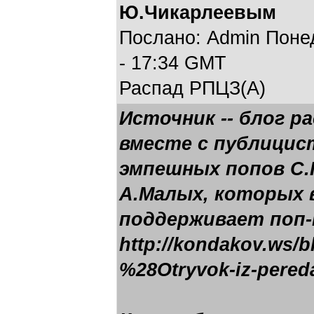
Ю.Чикарлеевым
Послано: Admin Понед
- 17:34 GMT
Распад РПЦЗ(А)
Источник -- блог р
вместе с публицис
эмпешных попов С.К
А.Малых, которых 
поддерживает поп-
http://kondakov.ws/
%28Otryvok-iz-pere