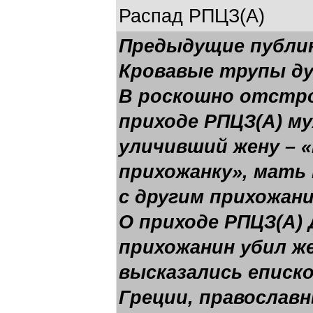
Распад РПЦЗ(А)
Предыдущие публи
Кровавые трупы ду
В роскошно отстр
приходе РПЦЗ(А) м
уличивший жену –
прихожанку», мать
с другим прихожан
О приходе РПЦЗ(А) 
прихожанин убил же
высказались еписк
Греции, православ