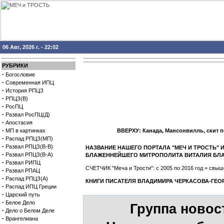
06 Авг, 2026 г. - 22:02
РУБРИКИ
·
Богословие
·
Современная ИПЦ
·
История РПЦЗ
·
РПЦЗ(В)
·
РосПЦ
·
Развал РосПЦ(Д)
·
Апостасия
·
МП в картинках
ВВЕРХУ: Канада, Мансонвилль, скит 
·
Распад РПЦЗ(МП)
·
Развал РПЦЗ(В-В)
НАЗВАНИЕ НАШЕГО ПОРТАЛА "МЕЧ И ТРОСТЬ"
·
Развал РПЦЗ(В-А)
БЛАЖЕННЕЙШЕГО МИТРОПОЛИТА ВИТАЛИЯ БЛ
·
Развал РИПЦ
СЧЕТЧИК "Меча и Трости": с 2005 по 2016 год = св
·
Развал РПАЦ
·
Распад РПЦЗ(А)
КНИГИ ПИСАТЕЛЯ ВЛАДИМИРА ЧЕРКАСОВА-ГЕО
·
Распад ИПЦ Греции
·
Царский путь
·
Белое Дело
Группа новос
·
Дело о Белом Деле
·
Врангелиана