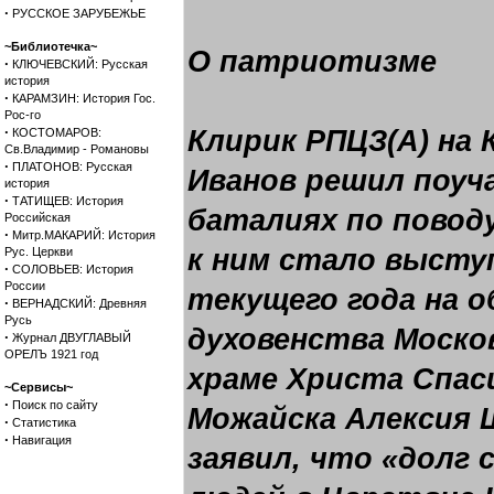
·
РУССКОЕ ЗАРУБЕЖЬЕ
~Библиотечка~
О патриотизме
·
КЛЮЧЕВСКИЙ: Русская
история
·
КАРАМЗИН: История Гос.
Рос-го
·
Клирик РПЦЗ(А) на 
КОСТОМАРОВ:
Св.Владимир - Романовы
·
ПЛАТОНОВ: Русская
Иванов решил поуч
история
·
ТАТИЩЕВ: История
баталиях по повод
Российская
·
Митр.МАКАРИЙ: История
к ним стало высту
Рус. Церкви
·
СОЛОВЬЕВ: История
России
текущего года на 
·
ВЕРНАДСКИЙ: Древняя
Русь
духовенства Моско
·
Журнал ДВУГЛАВЫЙ
ОРЕЛЪ 1921 год
храме Христа Спас
~Сервисы~
·
Поиск по сайту
Можайска Алексия 
·
Статистика
·
Навигация
заявил, что «долг 