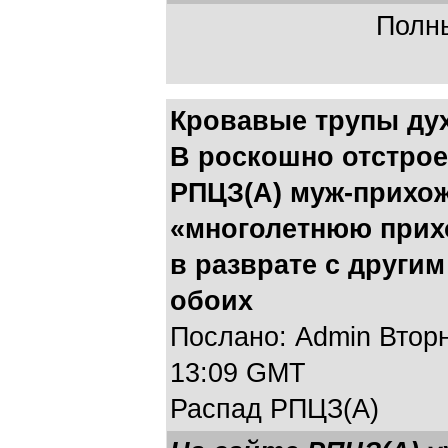
Полны
Кровавые трупы ду
В роскошно отстро
РПЦЗ(А) муж-прихож
«многолетнюю прихо
в разврате с други
обоих
Послано: Admin Вторни
13:09 GMT
Распад РПЦЗ(А)