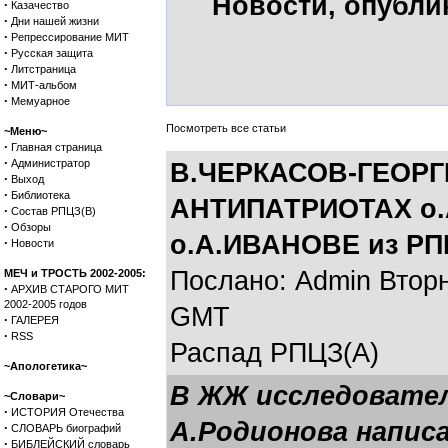
Новости, опубли
·
Казачество
·
Дни нашей жизни
·
Репрессирование МИТ
·
Русская защита
·
Литстраница
·
МИТ-альбом
·
Мемуарное
Посмотреть все статьи
~Меню~
·
Главная страница
·
Администратор
В.ЧЕРКАСОВ-ГЕОРГ
·
Выход
·
Библиотека
АНТИПАТРИОТАХ о.
·
Состав РПЦЗ(В)
·
Обзоры
о.А.ИВАНОВЕ из РП
·
Новости
Послано: Admin Вторни
МЕЧ и ТРОСТЬ 2002-2005:
·
АРХИВ СТАРОГО МИТ
2002-2005 годов
GMT
·
ГАЛЕРЕЯ
·
RSS
Распад РПЦЗ(А)
~Апологетика~
В ЖЖ исследовател
~Словари~
·
ИСТОРИЯ Отечества
А.Родионова написа
·
СЛОВАРЬ биографий
·
БИБЛЕЙСКИЙ словарь