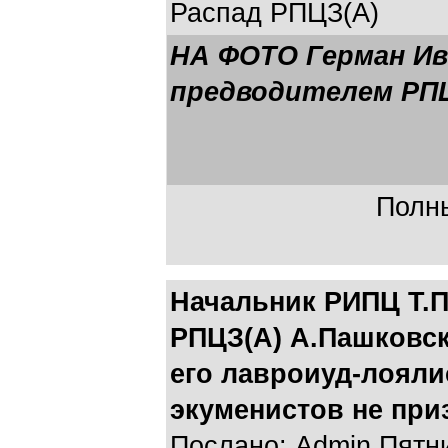
Распад РПЦЗ(А)
НА ФОТО Герман Ива
предводителем РПЦ
Полны
Начальник РИПЦ Т.П
РПЦЗ(А) А.Пашковск
его лавроиуд-лояли
экуменистов не при
Послано: Admin Пятниц