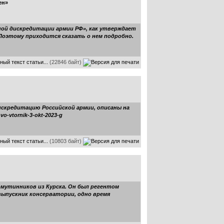
ен»
ной дискредитации армии РФ», как утверждает
df Поэтому приходится сказать о нем подробно.
ный текст статьи...
(22846 байт)
искредитацию Российской армии, описаны на
vo-vtornik-3-okt-2023-g
ный текст статьи...
(10803 байт)
мутинников из Курска. Он был регентом
 выпускник консерватории, одно время