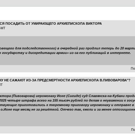
ТСЯ ПОСАДИТЬ ОТ УМИРАЮЩЕГО АРХИЕПИСКОПА ВИКТОРА
 GMT
ловещего для подследственного) в очередной раз продлил теперь до 20 мар
 к государству и дискредитации армии» из-за его публикаций в интернете.
По
НУ НЕ САЖАЮТ ИЗ-ЗА ПРЕДСМЕРТНОСТИ АРХИЕПИСКОПА В.ПИВОВАРОВА"?
MT
тора (Пивоварова) иеромонаху Ионе (Сигиде) суд Славянска-на-Кубани прод
е 2025 четыре штрафа всего на 155 тысяч рублей по делам о неуважении к го
вствующие приготовились к тюремному приговору иеромонаху и отправке в 
 о.Ионе еще месяц не за решёткой. Отчего так, ежели и за менее оппозиционн
По