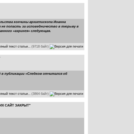
ельства кончины архиепископа Иоанна
бы не попасть за исповедничество в тюрьму в
данного «ахринея» следующая.
лный текст статьи...
(9718 байт)
"
) в публикации «Следком отчитался об
лный текст статьи...
(3864 байт)
ИХ САЙТ ЗАКРЫТ"