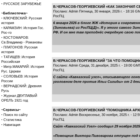
·
РУССКОЕ ЗАРУБЕЖЬЕ
В.ЧЕРКАСОВ-ГЕОРГИЕВСКИЙ «КАК ЗАКОНЧИЛ 
Послано: Admin Пятница, 30 января, 2026 г. - 18:16 G
~Библиотечка~
РосПЦ
·
КЛЮЧЕВСКИЙ: Русская
история
6 января 2026 в блоге ЖЖ «История и совреме
·
(Зиновьева) из РосПЦ(Д)». Я у этого самого З
КАРАМЗИН: История Гос.
РФ. И он мне там преподнёс очередную свою по
Рос-го
·
КОСТОМАРОВ:
Св.Владимир - Романовы
·
ПЛАТОНОВ: Русская
история
·
ТАТИЩЕВ: История
В.ЧЕРКАСОВ-ГЕОРГИЕВСКИЙ "ЗА ЧТО ПОМОЩНИ
Российская
Послано: Admin Среда, 31 декабря, 2025 г. - 19:00 GM
·
Митр.МАКАРИЙ: История
РосПЦ
Рус. Церкви
·
СОЛОВЬЕВ: История
С сайта «Кавказский узел», описывающего гоне
России
уголовном деле против Ильи Сигиды» от 2 дек
·
ВЕРНАДСКИЙ: Древняя
Русь
·
Журнал ДВУГЛАВЫЙ
ОРЕЛЪ 1921 год
~Сервисы~
В.ЧЕРКАСОВ-ГЕОРГИЕВСКИЙ "ПОМОЩНИКА АРХИ
·
Поиск по сайту
Послано: Admin Воскресенье, 30 ноября, 2025 г. - 12:
·
РосПЦ
Статистика
·
Навигация
Сайт «Кавказский Узел» сообщил 29 ноября 202
«Помощник Виктора Пивоварова отпущен под 