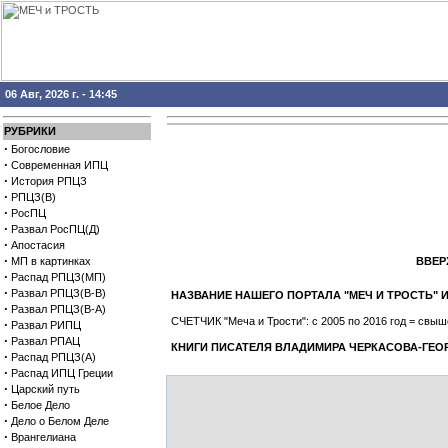
06 Авг, 2026 г. - 14:45
РУБРИКИ
·
Богословие
·
Современная ИПЦ
·
История РПЦЗ
·
РПЦЗ(В)
·
РосПЦ
·
Развал РосПЦ(Д)
·
Апостасия
·
МП в картинках
ВВЕРХ
·
Распад РПЦЗ(МП)
·
Развал РПЦЗ(В-В)
НАЗВАНИЕ НАШЕГО ПОРТАЛА "МЕЧ И ТРОСТЬ
·
Развал РПЦЗ(В-А)
СЧЕТЧИК "Меча и Трости": с 2005 по 2016 год = св
·
Развал РИПЦ
·
Развал РПАЦ
КНИГИ ПИСАТЕЛЯ ВЛАДИМИРА ЧЕРКАСОВА-ГЕО
·
Распад РПЦЗ(А)
·
Распад ИПЦ Греции
·
Царский путь
·
Белое Дело
·
Дело о Белом Деле
·
Врангелиана