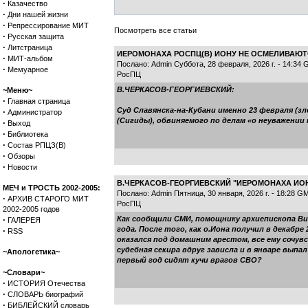
·
Казачество
·
Дни нашей жизни
·
Репрессирование МИТ
Посмотреть все статьи
·
Русская защита
·
Литстраница
ИЕРОМОНАХА РОСПЦ(В) ИОНУ НЕ ОСМЕЛИВАЮ
·
МИТ-альбом
Послано: Admin Суббота, 28 февраля, 2026 г. - 14:34
·
Мемуарное
РосПЦ
В.ЧЕРКАСОВ-ГЕОРГИЕВСКИЙ:
~Меню~
·
Главная страница
Суд Славянска-на-Кубани именно 23 февраля (з
·
Администратор
(Сигиды), обвиняемого по делам «о неуважении
·
Выход
·
Библиотека
·
Состав РПЦЗ(В)
·
Обзоры
·
Новости
В.ЧЕРКАСОВ-ГЕОРГИЕВСКИЙ "ИЕРОМОНАХА ИО
МЕЧ и ТРОСТЬ 2002-2005:
Послано: Admin Пятница, 30 января, 2026 г. - 18:28 G
·
АРХИВ СТАРОГО МИТ
РосПЦ
2002-2005 годов
·
Как сообщили СМИ, помощнику архиепископа Вик
ГАЛЕРЕЯ
года. После того, как о.Иона получил в декабр
·
RSS
оказался под домашним арестом, все ему сочу
судебная секира вдруг зависла и в январе выпал
~Апологетика~
первый год сидят кучи врагов СВО?
~Словари~
·
ИСТОРИЯ Отечества
·
СЛОВАРЬ биографий
·
БИБЛЕЙСКИЙ словарь