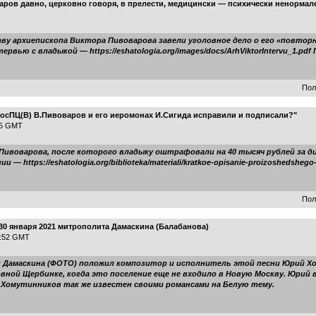
аров давно, церковно говоря, в прелести, медицински — психически ненормал
ву архиепископа Виктора Пивоварова завели уголовное дело о его «повтор
рвью с владыкой — https://eshatologia.org/images/docs/ArhViktorIntervu_1.p
Пол
РосПЦ(В) В.Пивоваров и его иеромонах И.Сигида исправили и подписали?"
25 GMT
 Пивоварова, после которого владыку оштрафовали на 40 тысяч рублей за д
https://eshatologia.org/biblioteka/materiali/kratkoe-opisanie-proizoshedshego-
Пол
30 января 2021 митрополита Дамаскина (Балабанова)
9:52 GMT
 Дамаскина (ФОТО) положил композитор и исполнитель этой песни Юрий Хо
овной Щербинке, когда это поселение еще не входило в Новую Москву. Юрий
.Хомутинников так же известен своими романсами на Белую тему.