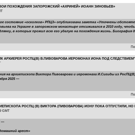
СВОИ ПОХОЖДЕНИЯ ЗАПОРОЖСКИЙ «АХРИНЕЙ» ИОАНН ЗИНОВЬЕВ»
MT
нное состояние «осколков» РПЦЗ» опубликована заметка «Уточнены обстоят
иновьева на Украине в запорожском монастыре отсиживался в 2010 году, что
длянку, в которых прожил всю его удалую на похождения жизнь. Биография 
По
К АРХИЕРЕЯ РОСПЦ(В) В.ПИВОВАРОВА ИЕРОМОНАХ ИОНА ПОД СЛЕДСТВИЕМ
T
ния на архиепископа Виктора Пивоварова и иеромонаха И.Сигиды из РосПЦ(В
абря 2025 —
По
ЕПИСКОПА РОСПЦ (В) ВИКТОРА (ПИВОВАРОВА) ИОНУ ПОКА ОТПУСТИЛИ, НО 
59 GMT
5 —
домашний арест»