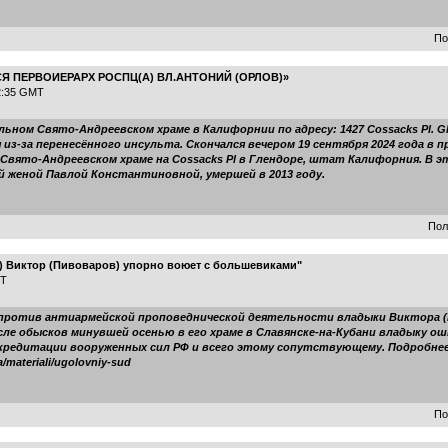
По
Я ПЕРВОИЕРАРХ РОСПЦ(А) ВЛ.АНТОНИЙ (ОРЛОВ)»
22:35 GMT
ом Свято-Андреевском храме в Калифорнии по адресу: 1427 Cossacks Pl. Gle
з-за перенесённого инсульта. Скончался вечером 19 сентября 2024 года в 
Свято-Андреевском храме на Cossacks Pl в Глендоре, штат Калифорния. В э
ей женой Павлой Константиновной, умершей в 2013 году.
Пол
) Виктор (Пивоваров) упорно воюет с большевиками"
MT
е против антиармейской проповеднической деятельности владыки Виктора 
После обысков минувшей осенью в его храме в Славянске-на-Кубани владыку ош
редитации вооруженных сил РФ и всего этому сопутствующему. Подробнее о
/materiali/ugolovniy-sud
По