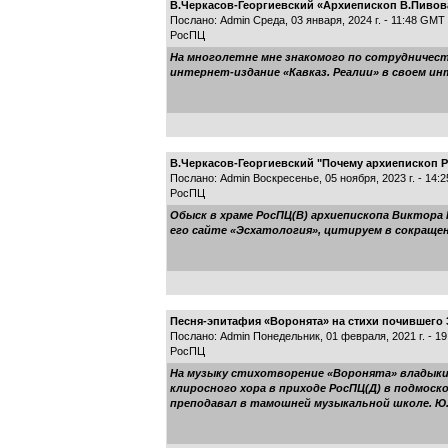
В.Черкасов-Георгиевский «Архиепископ В.Пивов
Послано: Admin Среда, 03 января, 2024 г. - 11:48 GMT
РосПЦ
На многолетне мне знакомого по сотрудничест
интернет-издание «Кавказ. Реалии» в своем инте
В.Черкасов-Георгиевский "Почему архиепископ 
Послано: Admin Воскресенье, 05 ноября, 2023 г. - 14:
РосПЦ
Обыск в храме РосПЦ(В) архиепископа Виктора
его сайте «Эсхатология», цитируем в сокращении — 
Песня-эпитафия «Воронята» на стихи почившего 
Послано: Admin Понедельник, 01 февраля, 2021 г. - 1
РосПЦ
На музыку стихотворение «Воронята» владыки
клиросного хора в приходе РосПЦ(Д) в подмоск
преподавал в тамошней музыкальной школе. Ю