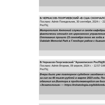
В.ЧЕРКАСОВ-ГЕОРГИЕВСКИЙ «В США СКОНЧАЛС
Послано: Admin Понедельник, 30 сентября, 2024 г. - 
РосПЦ
Митрополит Антоний служил в своём кафедральн
фактически отошёл от церковного управления и
Отпевание прошло 23 сентября того же года в 
Oakdale Memorial Park в Глендоре рядом с бывш
В.Черкасов-Георгиевский "Архиепископ РосПЦ(В
Послано: Admin Вторник, 09 апреля, 2024 г. - 12:57 G
РосПЦ
Вчера было уже повторное судебное заседани
за сие на 40 тысяч рублей в марте 2023 года. 
обвинил вл.Виктора в продолжающейся им диск
«Эсхатология» — https://eshatologia.org/biblioteka