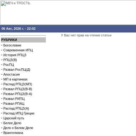
06 Авг, 2026 г. - 22:02
У Вас нет прав на чтение статьи
РУБРИКИ
·
Богословие
·
Современная ИПЦ
·
История РПЦЗ
·
РПЦЗ(В)
·
РосПЦ
·
Развал РосПЦ(Д)
·
Апостасия
·
МП в картинках
·
Распад РПЦЗ(МП)
·
Развал РПЦЗ(В-В)
·
Развал РПЦЗ(В-А)
·
Развал РИПЦ
·
Развал РПАЦ
·
Распад РПЦЗ(А)
·
Распад ИПЦ Греции
·
Царский путь
·
Белое Дело
·
Дело о Белом Деле
·
Врангелиана