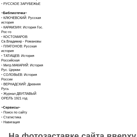
·
РУССКОЕ ЗАРУБЕЖЬЕ
~Библиотечка~
·
КЛЮЧЕВСКИЙ: Русская
история
·
КАРАМЗИН: История Гос.
Рос-го
·
КОСТОМАРОВ:
Св.Владимир - Романовы
·
ПЛАТОНОВ: Русская
история
·
ТАТИЩЕВ: История
Российская
·
Митр.МАКАРИЙ: История
Рус. Церкви
·
СОЛОВЬЕВ: История
России
·
ВЕРНАДСКИЙ: Древняя
Русь
·
Журнал ДВУГЛАВЫЙ
ОРЕЛЪ 1921 год
~Сервисы~
·
Поиск по сайту
·
Статистика
·
Навигация
На фотозаставке сайта вверх