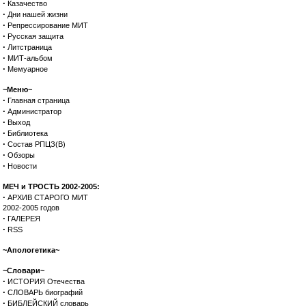
·
Казачество
·
Дни нашей жизни
·
Репрессирование МИТ
·
Русская защита
·
Литстраница
·
МИТ-альбом
·
Мемуарное
~Меню~
·
Главная страница
·
Администратор
·
Выход
·
Библиотека
·
Состав РПЦЗ(В)
·
Обзоры
·
Новости
МЕЧ и ТРОСТЬ 2002-2005:
·
АРХИВ СТАРОГО МИТ
2002-2005 годов
·
ГАЛЕРЕЯ
·
RSS
~Апологетика~
~Словари~
·
ИСТОРИЯ Отечества
·
СЛОВАРЬ биографий
·
БИБЛЕЙСКИЙ словарь