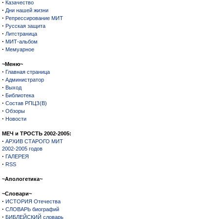
·
Казачество
·
Дни нашей жизни
·
Репрессирование МИТ
·
Русская защита
·
Литстраница
·
МИТ-альбом
·
Мемуарное
~Меню~
·
Главная страница
·
Администратор
·
Выход
·
Библиотека
·
Состав РПЦЗ(В)
·
Обзоры
·
Новости
МЕЧ и ТРОСТЬ 2002-2005:
·
АРХИВ СТАРОГО МИТ
2002-2005 годов
·
ГАЛЕРЕЯ
·
RSS
~Апологетика~
~Словари~
·
ИСТОРИЯ Отечества
·
СЛОВАРЬ биографий
·
БИБЛЕЙСКИЙ словарь