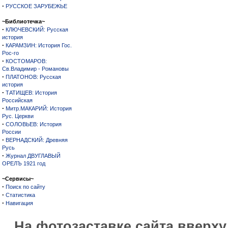
·
РУССКОЕ ЗАРУБЕЖЬЕ
~Библиотечка~
·
КЛЮЧЕВСКИЙ: Русская
история
·
КАРАМЗИН: История Гос.
Рос-го
·
КОСТОМАРОВ:
Св.Владимир - Романовы
·
ПЛАТОНОВ: Русская
история
·
ТАТИЩЕВ: История
Российская
·
Митр.МАКАРИЙ: История
Рус. Церкви
·
СОЛОВЬЕВ: История
России
·
ВЕРНАДСКИЙ: Древняя
Русь
·
Журнал ДВУГЛАВЫЙ
ОРЕЛЪ 1921 год
~Сервисы~
·
Поиск по сайту
·
Статистика
·
Навигация
На фотозаставке сайта вверх