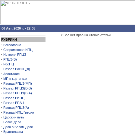
06 Авг, 2026 г. - 22:05
У Вас нет прав на чтение статьи
РУБРИКИ
·
Богословие
·
Современная ИПЦ
·
История РПЦЗ
·
РПЦЗ(В)
·
РосПЦ
·
Развал РосПЦ(Д)
·
Апостасия
·
МП в картинках
·
Распад РПЦЗ(МП)
·
Развал РПЦЗ(В-В)
·
Развал РПЦЗ(В-А)
·
Развал РИПЦ
·
Развал РПАЦ
·
Распад РПЦЗ(А)
·
Распад ИПЦ Греции
·
Царский путь
·
Белое Дело
·
Дело о Белом Деле
·
Врангелиана