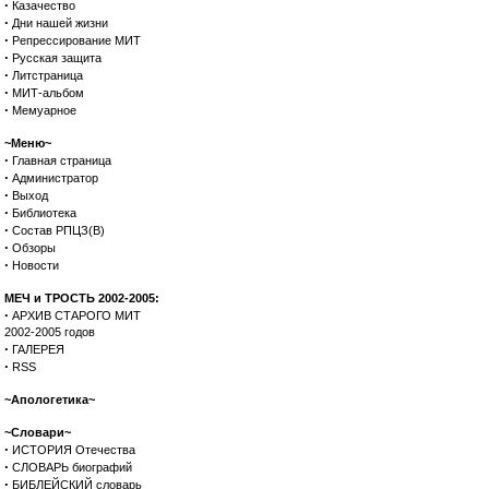
·
Казачество
·
Дни нашей жизни
·
Репрессирование МИТ
·
Русская защита
·
Литстраница
·
МИТ-альбом
·
Мемуарное
~Меню~
·
Главная страница
·
Администратор
·
Выход
·
Библиотека
·
Состав РПЦЗ(В)
·
Обзоры
·
Новости
МЕЧ и ТРОСТЬ 2002-2005:
·
АРХИВ СТАРОГО МИТ
2002-2005 годов
·
ГАЛЕРЕЯ
·
RSS
~Апологетика~
~Словари~
·
ИСТОРИЯ Отечества
·
СЛОВАРЬ биографий
·
БИБЛЕЙСКИЙ словарь