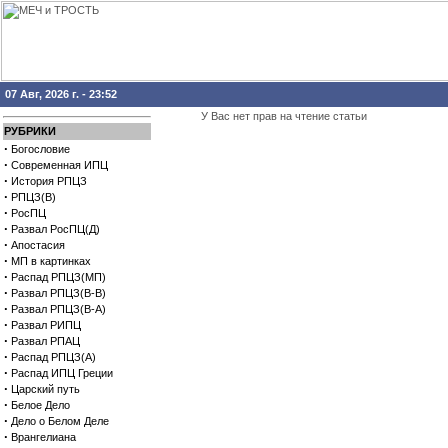
07 Авг, 2026 г. - 23:52
У Вас нет прав на чтение статьи
РУБРИКИ
·
Богословие
·
Современная ИПЦ
·
История РПЦЗ
·
РПЦЗ(В)
·
РосПЦ
·
Развал РосПЦ(Д)
·
Апостасия
·
МП в картинках
·
Распад РПЦЗ(МП)
·
Развал РПЦЗ(В-В)
·
Развал РПЦЗ(В-А)
·
Развал РИПЦ
·
Развал РПАЦ
·
Распад РПЦЗ(А)
·
Распад ИПЦ Греции
·
Царский путь
·
Белое Дело
·
Дело о Белом Деле
·
Врангелиана