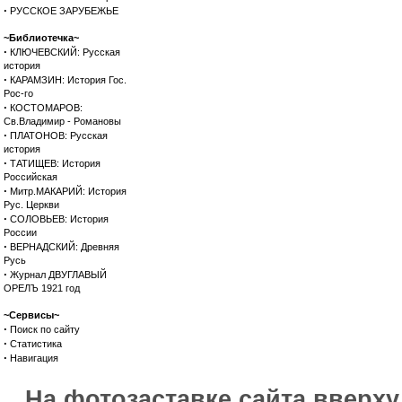
·
РУССКОЕ ЗАРУБЕЖЬЕ
~Библиотечка~
·
КЛЮЧЕВСКИЙ: Русская
история
·
КАРАМЗИН: История Гос.
Рос-го
·
КОСТОМАРОВ:
Св.Владимир - Романовы
·
ПЛАТОНОВ: Русская
история
·
ТАТИЩЕВ: История
Российская
·
Митр.МАКАРИЙ: История
Рус. Церкви
·
СОЛОВЬЕВ: История
России
·
ВЕРНАДСКИЙ: Древняя
Русь
·
Журнал ДВУГЛАВЫЙ
ОРЕЛЪ 1921 год
~Сервисы~
·
Поиск по сайту
·
Статистика
·
Навигация
На фотозаставке сайта вверх