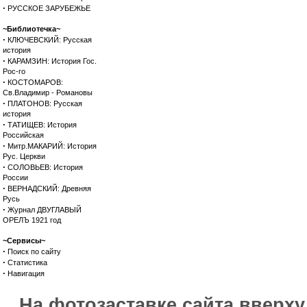
·
РУССКОЕ ЗАРУБЕЖЬЕ
~Библиотечка~
·
КЛЮЧЕВСКИЙ: Русская
история
·
КАРАМЗИН: История Гос.
Рос-го
·
КОСТОМАРОВ:
Св.Владимир - Романовы
·
ПЛАТОНОВ: Русская
история
·
ТАТИЩЕВ: История
Российская
·
Митр.МАКАРИЙ: История
Рус. Церкви
·
СОЛОВЬЕВ: История
России
·
ВЕРНАДСКИЙ: Древняя
Русь
·
Журнал ДВУГЛАВЫЙ
ОРЕЛЪ 1921 год
~Сервисы~
·
Поиск по сайту
·
Статистика
·
Навигация
На фотозаставке сайта вверх