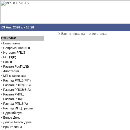
09 Авг, 2026 г. - 16:26
У Вас нет прав на чтение статьи
РУБРИКИ
·
Богословие
·
Современная ИПЦ
·
История РПЦЗ
·
РПЦЗ(В)
·
РосПЦ
·
Развал РосПЦ(Д)
·
Апостасия
·
МП в картинках
·
Распад РПЦЗ(МП)
·
Развал РПЦЗ(В-В)
·
Развал РПЦЗ(В-А)
·
Развал РИПЦ
·
Развал РПАЦ
·
Распад РПЦЗ(А)
·
Распад ИПЦ Греции
·
Царский путь
·
Белое Дело
·
Дело о Белом Деле
·
Врангелиана