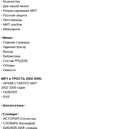
·
Казачество
·
Дни нашей жизни
·
Репрессирование МИТ
·
Русская защита
·
Литстраница
·
МИТ-альбом
·
Мемуарное
~Меню~
·
Главная страница
·
Администратор
·
Выход
·
Библиотека
·
Состав РПЦЗ(В)
·
Обзоры
·
Новости
МЕЧ и ТРОСТЬ 2002-2005:
·
АРХИВ СТАРОГО МИТ
2002-2005 годов
·
ГАЛЕРЕЯ
·
RSS
~Апологетика~
~Словари~
·
ИСТОРИЯ Отечества
·
СЛОВАРЬ биографий
·
БИБЛЕЙСКИЙ словарь