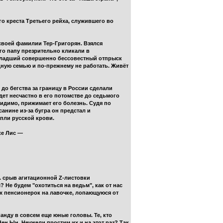
го креста Третьего рейха, служившего во
своей фамилии Тер-Григорян. Взялся
го папу презрительно кликали в
-младший совершенно бессовестный отпрыск
дную семью и по-прежнему не работать. Живёт
 до бегства за границу в России сделали
дет несчастно в его потомстве до седьмого
 видимо, прижимает его болезнь. Судя по
анине из-за бугра он предстал и
апли русской крови.
ке Лис —
.. срыв агитационной Z-листовки
 Не будем "охотиться на ведьм", как от нас
х пенсионерок на лавочке, лопающуюся от
нду в совсем еще юные головы. Те, кто
ен Ын. Неужели простим их и на этот раз? Так