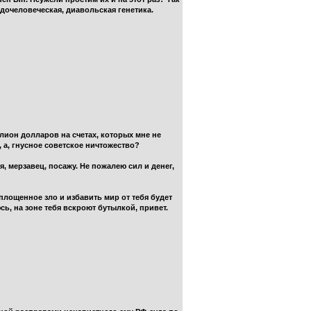
едочеловеческая, диавольская генетика.
ллион долларов на счетах, которых мне не
, а, гнусное советское ничтожество?
, мерзавец, посажу. Не пожалею сил и денег,
оплощенное зло и избавить мир от тебя будет
сь, на зоне тебя вскроют бутылкой, привет.