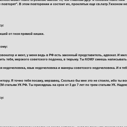
 повторят". В этом повторении и состоит их, проклятых еще св.патр.Тихоном н
су:
хшей от гноя прямой кишки.
кому:
вокатор и мент, у меня ведь в РФ есть законный представитель, адвокат. И ми
адить тебя, мерзкого советского подонка, в тюрьму. Ты КОМУ смеешь написывать
недочеловека, язык недочеловека и манеры советского недочеловека. И я тебя
нтору. Я точно тебя посажу, мерзавец. Сколько бы мне это не стоило, ибо ты в
 статьям УК РФ. Ты присядешь на срок от 3 до 7 лет по трем статьям УК. Надею
су: