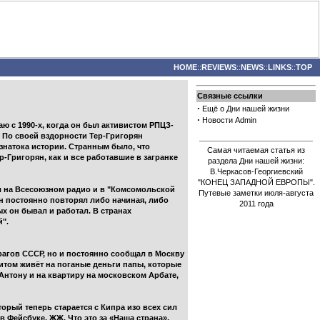
HOME
::
REVIEWS
::
NEWS
::
LINKS
::
TOP
Связные ссылки
·
Ещё о Дни нашей жизни
·
Новости Admin
ю с 1990-х, когда он был активистом РПЦЗ-
 По своей вздорности Тер-Григорян
знатока истории. Странным было, что
Самая читаемая статья из
р-Григорян, как и все работавшие в загранке
раздела Дни нашей жизни:
В.Черкасов-Георгиевский
"КОНЕЦ ЗАПАДНОЙ ЕВРОПЫ".
л на Всесоюзном радио и в "Комсомольской
Путевые заметки июля-августа
рян постоянно повторял либо начиная, либо
2011 года
ых он бывал и работал. В странах
".
рагов СССР, но и постоянно сообщал в Москву
итом живёт на поганые деньги папы, которые
 Антону и на квартиру на московском Арбате,
рый теперь старается с Кипра изо всех сил
 Фейсбуке, ЖЖ. Что это за «Наша страна»,