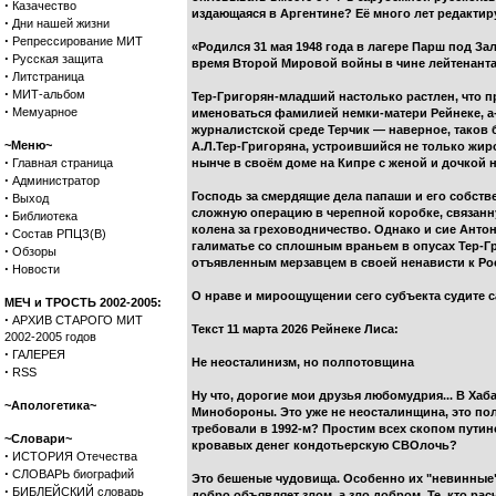
·
Казачество
издающаяся в Аргентине? Её много лет редактир
·
Дни нашей жизни
·
Репрессирование МИТ
«Родился 31 мая 1948 года в лагере Парш под З
·
Русская защита
время Второй Мировой войны в чине лейтенанта 
·
Литстраница
·
МИТ-альбом
Тер-Григорян-младший настолько растлен, что 
·
Мемуарное
именоваться фамилией немки-матери Рейнеке, а-
журналистской среде Терчик — наверное, таков
~Меню~
А.Л.Тер-Григоряна, устроившийся не только жир
·
Главная страница
нынче в своём доме на Кипре с женой и дочкой 
·
Администратор
·
Господь за смердящие дела папаши и его собстве
Выход
сложную операцию в черепной коробке, связанную
·
Библиотека
колена за греховодничество. Однако и сие Антону
·
Состав РПЦЗ(В)
галиматье со сплошным враньем в опусах Тер-Гри
·
Обзоры
отъявленным мерзавцем в своей ненависти к Росс
·
Новости
О нраве и мироощущении сего субъекта судите с
МЕЧ и ТРОСТЬ 2002-2005:
·
АРХИВ СТАРОГО МИТ
Текст 11 марта 2026 Рейнеке Лиса:
2002-2005 годов
·
ГАЛЕРЕЯ
Не неосталинизм, но полпотовщина
·
RSS
Ну что, дорогие мои друзья любомудрия... В Хаб
~Апологетика~
Минобороны. Это уже не неосталинщина, это полп
требовали в 1992-м? Простим всех скопом пути
~Словари~
кровавых денег кондотьерскую СВОлочь?
·
ИСТОРИЯ Отечества
·
СЛОВАРЬ биографий
Это бешеные чудовища. Особенно их "невинные"
·
БИБЛЕЙСКИЙ словарь
добро объявляет злом, а зло добром. Те, кто ра