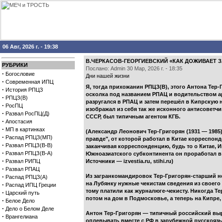
06 Авг, 2026 г. - 19:38
В.ЧЕРКАСОВ-ГЕОРГИЕВСКИЙ «КАК ДОЖИВАЕТ З
РУБРИКИ
Послано: Admin 30 Мар, 2026 г. - 18:35
·
Богословие
Дни нашей жизни
·
Современная ИПЦ
Я, тогда прихожанин РПЦЗ(В), этого Антона Тер-
·
История РПЦЗ
осколка под названием РПАЦ и водительством а
·
РПЦЗ(В)
разругался в РПАЦ и затем перешёл в Кипрскую 
·
РосПЦ
изображал из себя так же исконного антисоветчи
·
Развал РосПЦ(Д)
СССР, был типичным агентом КГБ.
·
Апостасия
·
МП в картинках
(Александр Леонович Тер-Григорян (1931 — 198
·
Распад РПЦЗ(МП)
правде", от которой работал в Китае корреспонд
·
Развал РПЦЗ(В-В)
заканчивая корреспонденцию, будь то о Китае, И
·
Развал РПЦЗ(В-А)
Южноазиатского субконтинента он проработал в 
·
Развал РИПЦ
Источники — izvestia.ru, stihi.ru)
·
Развал РПАЦ
·
Из загранкомандировок Тер-Григорян-старший н
Распад РПЦЗ(А)
на Лубянку нужные чекистам сведения из своего
·
Распад ИПЦ Греции
тому платили как журналюге-чекисту. Никогда Те
·
Царский путь
потом на дом в Подмосковье, а теперь на Кипре,
·
Белое Дело
·
Дело о Белом Деле
Антон Тер-Григорян — типичный российский выро
·
Врангелиана
оплевывать вместе с РФ в зарубежной русскоязыч