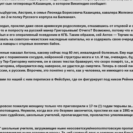
ует сын гитлеровца Н.Казанцев, о котором Википедия сообщает:
альцбургом, Австрия, в семье Леонида Борисовича Казанцева, кавалера Железно
во 2-м полку Русского корпуса на Балканах».
предал, проклял даже свою армянскую родословную, отказавшись от отцовой и 
то и попросту на русский манер Григорьевым! Отчего? Возможно, потому что е
 был и его оперативный псевдоним в КГБ. Таким образом, сей Антон — Терчик
овать на советско-чекистские наследные капиталы, но и содержать свою очере
на навары с отцовых вонючих бабок.
нные наказал Антона, какому сейчас под 60 лет, инвалидной болезнью. Ему еще
 с поражением сосудов, нейронной структуры мозга и т.п. И так, очевидно, бу
 Тер-Григоряну нипочем, он в своих текстах бравирует, что скоро помрёт, т.к.,
горяна, образумится ему, наверное, не удастся до смертяги. Теперь в своей пис
ии, к русским. Впрочем, это понятно у него, как у человека, не имеющего ни к
ами по нашей с ним переписке в Фейсбуке, где он фигурирует под ником Рейне
аровске пожилую женщину только что приговорили к 17-ти (!) годам тюрьмы за.
отовщина. Неужели, когда все это безумие закончится, простим их как в 1991-м?
нских судейских, школьных учителей, пропагандистов, провластно улюлюкающи
 школьные учителя, загружающие ныне неосоветскую/неополпотовскую пропага
счеловечивает ныне огромные массы. Те, чей главный друг и союзник ныне Ким Ч