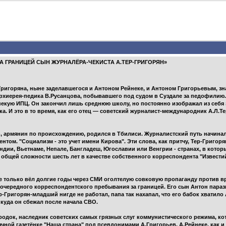
А ГРАНИЦЕЙ СЫН ЖУРНАЛЁРА-ЧЕКИСТА А.ТЕР-ГРИГОРЯН»
Григоряна, ныне заделавшегося и Антоном Рейнеке, и Антоном Григорьевым, зна
рхиерея-педика В.Русанцова, побывавшего под судом в Суздале за педофилию.
некую ИПЦ. Он закончил лишь среднюю школу, но постоянно изображал из себя 
ка. И это в то время, как его отец — советский журналист-международник А.Л.Те
5), армянин по происхождению, родился в Тбилиси. Журналистский путь начина
ентом. "Социализм - это учет имени Кирова". Эти слова, как притчу, Тер-Григо
ндии, Вьетнаме, Непале, Бангладеш, Югославии или Венгрии - странах, в котор
общей сложности шесть лет в качестве собственного корреспондента "Известий
е только вёл долгие годы через СМИ оголтелую совковую пропаганду против в
 очередного корреспондентского пребывания за границей. Его сын Антон параз
р-Григорян-младший нигде не работал, папа так нахапал, что его бабок хватило
 куда он сбежал после начала СВО.
док, наследник советских самых грязных слуг коммунистического режима, кото
ной газетёнке "Наша страна" под псевдонимами А.Григорьев, А.Рейнеке, как и в