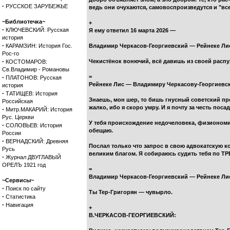
·
РУССКОЕ ЗАРУБЕЖЬЕ
ведь они очухаются, самовоспроизведутся и "все
~Библиотечка~
+
·
КЛЮЧЕВСКИЙ: Русская
Я ему ответил 16 марта 2026 —
история
·
КАРАМЗИН: История Гос.
Владимир Черкасов-Георгиевский — Рейнеке Ли
Рос-го
·
Чекистёнок вонючий, всё давишь из своей распу
КОСТОМАРОВ:
Св.Владимир - Романовы
·
=
ПЛАТОНОВ: Русская
Рейнеке Лис — Владимиру Черкасову-Георгиевс
история
·
ТАТИЩЕВ: История
Знаешь, мон шер, то бишь гнусный советский про
Российская
жалко, ибо я скоро умру. И я почту за честь пос
·
Митр.МАКАРИЙ: История
Рус. Церкви
У тебя происхождение недочеловека, физиономия 
·
СОЛОВЬЕВ: История
обещаю.
России
·
ВЕРНАДСКИЙ: Древняя
Послал только что запрос в свою адвокатскую ко
Русь
великим благом. Я собираюсь судить тебя по ТРЕМ
·
Журнал ДВУГЛАВЫЙ
ОРЕЛЪ 1921 год
=
Владимир Черкасов-Георгиевский — Рейнеке Ли
~Сервисы~
·
Поиск по сайту
Ты Тер-Григорян — чувырло.
·
Статистика
·
Навигация
+
В.ЧЕРКАСОВ-ГЕОРГИЕВСКИЙ: