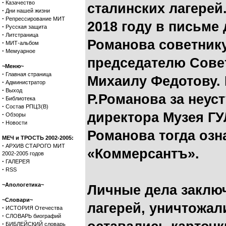
·
Казачество
сталинских лагерей
·
Дни нашей жизни
·
Репрессирование МИТ
2018 году в письме
·
Русская защита
·
Литстраница
Романова советнику
·
МИТ-альбом
·
Мемуарное
председателю Совет
~Меню~
·
Главная страница
Михаилу Федотову. 
·
Администратор
·
Выход
Р.Романова за неус
·
Библиотека
·
Состав РПЦЗ(В)
директора Музея ГУ
·
Обзоры
·
Новости
Романова тогда оз
МЕЧ и ТРОСТЬ 2002-2005:
·
АРХИВ СТАРОГО МИТ
«Коммерсантъ».
2002-2005 годов
·
ГАЛЕРЕЯ
·
RSS
~Апологетика~
Личные дела заклю
~Словари~
лагерей, уничтожал
·
ИСТОРИЯ Отечества
·
СЛОВАРЬ биографий
·
БИБЛЕЙСКИЙ словарь