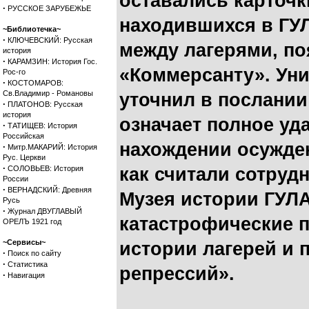
оставались карточ
·
РУССКОЕ ЗАРУБЕЖЬЕ
находившихся в ГУ
~Библиотечка~
·
КЛЮЧЕВСКИЙ: Русская
между лагерями, п
история
·
КАРАМЗИН: История Гос.
«Коммерсанту». Уни
Рос-го
·
КОСТОМАРОВ:
Св.Владимир - Романовы
уточнил в послании
·
ПЛАТОНОВ: Русская
история
означает полное у
·
ТАТИЩЕВ: История
Российская
нахождении осужден
·
Митр.МАКАРИЙ: История
Рус. Церкви
·
СОЛОВЬЕВ: История
как считали сотруд
России
·
ВЕРНАДСКИЙ: Древняя
Музея истории ГУЛА
Русь
·
Журнал ДВУГЛАВЫЙ
катастрофические п
ОРЕЛЪ 1921 год
~Сервисы~
истории лагерей и 
·
Поиск по сайту
·
Статистика
репрессий».
·
Навигация