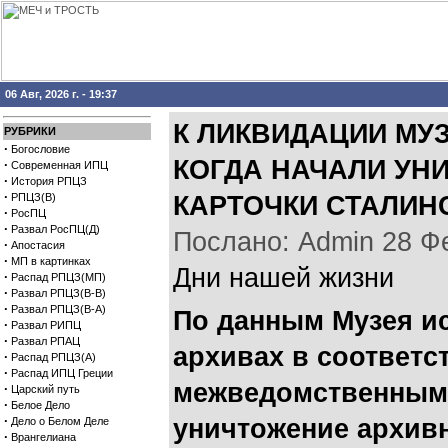
06 Авг, 2026 г. - 19:37
К ЛИКВИДАЦИИ МУЗЕ
РУБРИКИ
·
Богословие
КОГДА НАЧАЛИ УН
·
Современная ИПЦ
·
История РПЦЗ
·
РПЦЗ(В)
КАРТОЧКИ СТАЛИН
·
РосПЦ
·
Развал РосПЦ(Д)
Послано: Admin 28 Фев
·
Апостасия
·
МП в картинках
Дни нашей жизни
·
Распад РПЦЗ(МП)
·
Развал РПЦЗ(В-В)
·
Развал РПЦЗ(В-А)
По данным Музея ис
·
Развал РИПЦ
·
Развал РПАЦ
архивах в соответс
·
Распад РПЦЗ(А)
·
Распад ИПЦ Греции
межведомственным у
·
Царский путь
·
Белое Дело
·
уничтожение архив
Дело о Белом Деле
·
Врангелиана