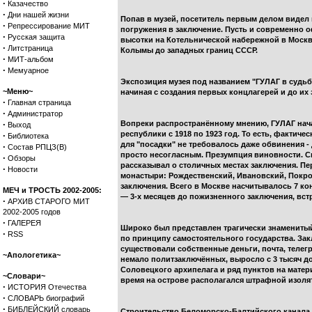
·
Казачество
·
Дни нашей жизни
Попав в музей, посетитель первым делом видел
·
Репрессирование МИТ
погружения в заключение. Пусть и современно 
·
Русская защита
высотки на Котельнической набережной в Москве
·
Литстраница
Колымы до западных границ СССР.
·
МИТ-альбом
·
Мемуарное
Экспозиция музея под названием "ГУЛАГ в судь
~Меню~
начиная с создания первых концлагерей и до их
·
Главная страница
·
Администратор
·
Вопреки распространённому мнению, ГУЛАГ нача
Выход
республики с 1918 по 1923 год. То есть, фактич
·
Библиотека
для "посадки" не требовалось даже обвинения 
·
Состав РПЦЗ(В)
просто несогласным. Презумпция виновности. Спе
·
Обзоры
рассказывал о столичных местах заключения. Пе
·
Новости
монастыри: Рождественский, Ивановский, Покро
заключения. Всего в Москве насчитывалось 7 кон
МЕЧ и ТРОСТЬ 2002-2005:
— 3-х месяцев до пожизненного заключения, вст
·
АРХИВ СТАРОГО МИТ
2002-2005 годов
·
ГАЛЕРЕЯ
Широко был представлен трагически знамениты
·
RSS
по принципу самостоятельного государства. За
существовали собственные деньги, почта, телег
~Апологетика~
немало политзаключённых, выросло с 3 тысяч до
Соловецкого архипелага и ряд пунктов на матер
~Словари~
время на острове располагался штрафной изолято
·
ИСТОРИЯ Отечества
·
СЛОВАРЬ биографий
·
БИБЛЕЙСКИЙ словарь
Строительство Беломорско-Балтийского канала о