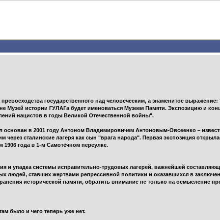
превосходства государственного над человеческим, а знаменитое выражение: "
е Музей истории ГУЛАГа будет именоваться Музеем Памяти. Экспозицию и ко
плений нацистов в годы Великой Отечественной войны".
л основан в 2001 году Антоном Владимировичем Антоновым-Овсеенко – извес
через сталинские лагеря как сын "врага народа". Первая экспозиция открылась
 1906 года в 1-м Самотёчном переулке.
тия и упадка системы исправительно-трудовых лагерей, важнейшей составляюще
ых людей, ставших жертвами репрессивной политики и оказавшихся в заключен
хранения исторической памяти, обратить внимание не только на осмысление про
ам было и чего теперь уже нет.