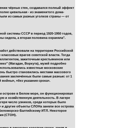
жении чёрных стен, создавался полный эффект
олне цивильная - из знаменитого дома-
были из самых разных уголков страны — от
ной системы СССР в период 1920-1950 годов,
ны сидела, а вторая половина охраняла".
работ действовали на территории Российской
е классовых врагов советской власти. Тогда
теллигентом, зажиточным крестьянином или
леко" (Магадан, Воркута), музей подробно
я использовались известные московские
ень быстро становились местами массового
казания заключённых были самые разные: от 1
 войны», «без указания срока».
м острове в Белом море, он функционировал
ю и хозяйственную деятельность. В лагере
агеря число узников, среди которых было
» и другие объекты СЛОНа заняли все острова
о Беломорско-Балтийскому ИТЛ. Некоторое
ия (СТОН).
чено в рекордно короткие сроки, заняв в