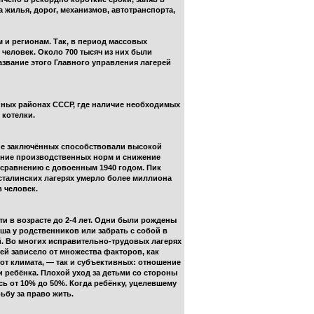
 жилья, дорог, механизмов, автотранспорта,
 и регионам. Так, в период массовых
человек. Около 700 тысяч из них были
азвание этого Главного управления лагерей
ённых районах СССР, где наличие необходимых
 котелки.
ие заключённых способствовали высокой
ение производственных норм и снижение
о сравнению с довоенным 1940 годом. Пик
в сталинских лагерях умерло более миллиона
в человек.
и в возрасте до 2-4 лет. Одни были рождены
ыша у родственников или забрать с собой в
й. Во многих исправительно-трудовых лагерях
ей зависело от множества факторов, как
 от климата, — так и субъективных: отношение
и ребёнка. Плохой уход за детьми со стороны
ь от 10% до 50%. Когда ребёнку, уцелевшему
ьбу за право жить.