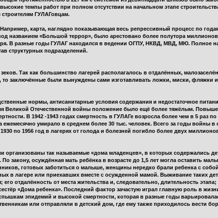
высокие темпы работ при полном отсутствии на начальном этапе строительства
 строителям ГУЛАГовцам.
Например, карта, наглядно показывающая весь репрессивный процесс по годам
под названием «Большой террор», было арестовано более полутора миллионов 
еря. В разные годы ГУЛАГ находился в ведении ОГПУ, НКВД, МВД, МЮ. Полное н
тав структурных подразделений.
 зеков. Так как большинство лагерей располагалось в отдалённых, малозасел
 то заключённые были вынуждены сами изготавливать ложки, миски, фляжки и
ственные нормы, антисанитарные условия содержания и недостаточное питан
ремя Великой Отечественной войны положение было ещё более тяжёлым. Повыш
тности. В 1942 -1943 годах смертность в ГУЛАГе возросла более чем в 5 раз п
а ежемесячно умирало в среднем более 30 тыс. человек. Всего за годы войны 
 1930 по 1956 год в лагерях от голода и болезней погибло более двух миллионо
и организованы так называемые «дома младенцев», в которых содержались дет
. По закону, осуждённая мать ребёнка в возрасте до 1,5 лет могла оставить мал
нников, готовых заботиться о малыше, женщины нередко брали ребенка с собо
ых в лагере или приехавших вместе с осужденной мамой. Выживание таких дет
 его отдалённость от места жительства и, следовательно, длительность этапа;
дсестёр «Дома ребенка». Последний фактор зачастую играл главную роль в жизн
спышкам эпидемий и высокой смертности, которая в разные годы варьировалас
ственникам или отправляли в детский дом, где ему также приходилось вести бор