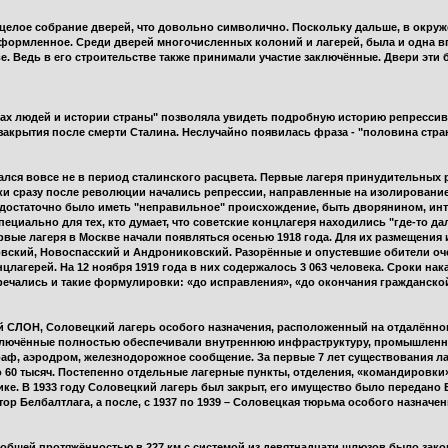
 целое собрание дверей, что довольно символично. Поскольку дальше, в окру
оформленное. Среди дверей многочисленных колоний и лагерей, была и одна вп
. Ведь в его строительстве также принимали участие заключённые. Двери эти 
бах людей и истории страны" позволяла увидеть подробную историю репрессив
 закрытия после смерти Сталина. Неслучайно появилась фраза - "половина стра
лся вовсе не в период сталинского расцвета. Первые лагеря принудительных 
ески сразу после революции начались репрессии, направленные на изолировани
- достаточно было иметь "неправильное" происхождение, быть дворянином, ин
циально для тех, кто думает, что советские концлагеря находились "где-то да
рвые лагеря в Москве начали появляться осенью 1918 года. Для их размещени
вский, Новоспасский и Андрониковский. Разорённые и опустевшие обители оч
цлагерей. На 12 ноября 1919 года в них содержалось 3 063 человека. Сроки на
речались и такие формулировки: «до исправления», «до окончания гражданской
й СЛОН, Соловецкий лагерь особого назначения, расположенный на отдалённо
ключённые полностью обеспечивали внутреннюю инфраструктуру, промышленну
раф, аэродром, железнодорожное сообщение. За первые 7 лет существования л
 60 тысяч. Постепенно отдельные лагерные пункты, отделения, «командировки
ике. В 1933 году Соловецкий лагерь был закрыт, его имущество было передан
р Белбалтлага, а после, с 1937 по 1939 – Соловецкая тюрьма особого назначен
бщей протяжённостью в 227 км с системой из девятнадцати шлюзов было закон