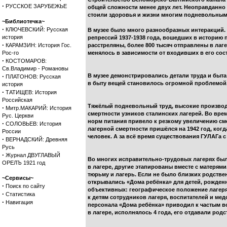
·
РУССКОЕ ЗАРУБЕЖЬЕ
общей сложности менее двух лет. Неоправданно 
стоили здоровья и жизни многим подневольным
~Библиотечка~
·
КЛЮЧЕВСКИЙ: Русская
В музее было много разнообразных интеракций. 
история
репрессий 1937-1938 года, вошедших в историю 
·
КАРАМЗИН: История Гос.
расстреляны, более 800 тысяч отправлены в лаг
Рос-го
менялось в зависимости от входивших в его сос
·
КОСТОМАРОВ:
Св.Владимир - Романовы
·
В музее демонстрировались детали труда и быта
ПЛАТОНОВ: Русская
в быту вещей становилось огромной проблемой,
история
·
ТАТИЩЕВ: История
Российская
Тяжёлый подневольный труд, высокие производ
·
Митр.МАКАРИЙ: История
смертности узников сталинских лагерей. Во в
Рус. Церкви
норм питания привело к резкому увеличению смер
·
СОЛОВЬЕВ: История
лагерной смертности пришёлся на 1942 год, когд
России
человек. А за всё время существования ГУЛАГа с
·
ВЕРНАДСКИЙ: Древняя
Русь
·
Журнал ДВУГЛАВЫЙ
Во многих исправительно-трудовых лагерях был
ОРЕЛЪ 1921 год
в лагере, другие этапированы вместе с матерями
тюрьму и лагерь. Если не было близких родстве
~Сервисы~
открывались «Дома ребёнка» для детей, рожденн
·
Поиск по сайту
объективных: географическое положение лагеря;
·
Статистика
к детям сотрудников лагеря, воспитателей и ме
·
Навигация
персонала «Дома ребёнка» приводил к частым в
в лагере, исполнялось 4 года, его отдавали род