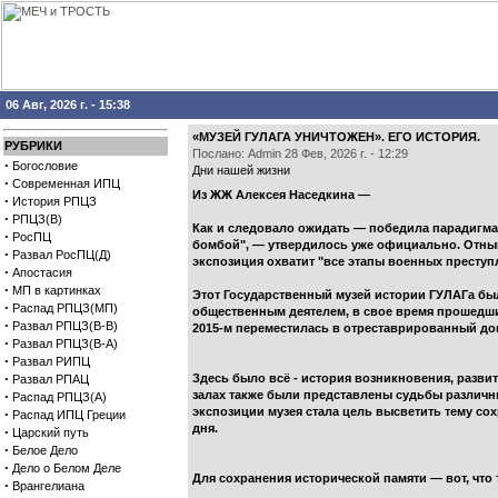
06 Авг, 2026 г. - 15:38
«МУЗЕЙ ГУЛАГА УНИЧТОЖЕН». ЕГО ИСТОРИЯ.
РУБРИКИ
Послано: Admin 28 Фев, 2026 г. - 12:29
·
Богословие
Дни нашей жизни
·
Современная ИПЦ
Из ЖЖ Алексея Наседкина —
·
История РПЦЗ
·
РПЦЗ(В)
Как и следовало ожидать — победила парадигма 
·
РосПЦ
бомбой", — утвердилось уже официально. Отнын
·
Развал РосПЦ(Д)
экспозиция охватит "все этапы военных престу
·
Апостасия
·
МП в картинках
Этот Государственный музей истории ГУЛАГа бы
·
Распад РПЦЗ(МП)
общественным деятелем, в свое время прошедшим 
·
Развал РПЦЗ(В-В)
2015-м переместилась в отреставрированный дом
·
Развал РПЦЗ(В-А)
·
Развал РИПЦ
·
Здесь было всё - история возникновения, разви
Развал РПАЦ
·
залах также были представлены судьбы различн
Распад РПЦЗ(А)
экспозиции музея стала цель высветить тему со
·
Распад ИПЦ Греции
дня.
·
Царский путь
·
Белое Дело
·
Дело о Белом Деле
Для сохранения исторической памяти — вот, что т
·
Врангелиана