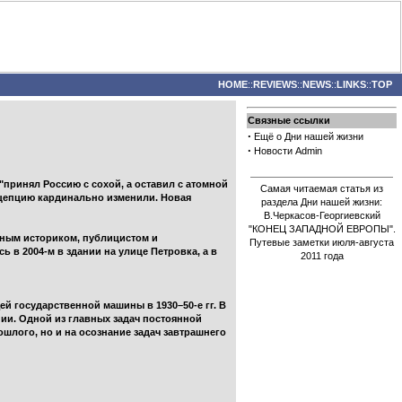
HOME
::
REVIEWS
::
NEWS
::
LINKS
::
TOP
Связные ссылки
·
Ещё о Дни нашей жизни
·
Новости Admin
принял Россию с сохой, а оставил с атомной
Самая читаемая статья из
нцепцию кардинально изменили. Новая
раздела Дни нашей жизни:
В.Черкасов-Георгиевский
"КОНЕЦ ЗАПАДНОЙ ЕВРОПЫ".
тным историком, публицистом и
Путевые заметки июля-августа
 в 2004-м в здании на улице Петровка, а в
2011 года
й государственной машины в 1930–50-е гг. В
ии. Одной из главных задач постоянной
шлого, но и на осознание задач завтрашнего