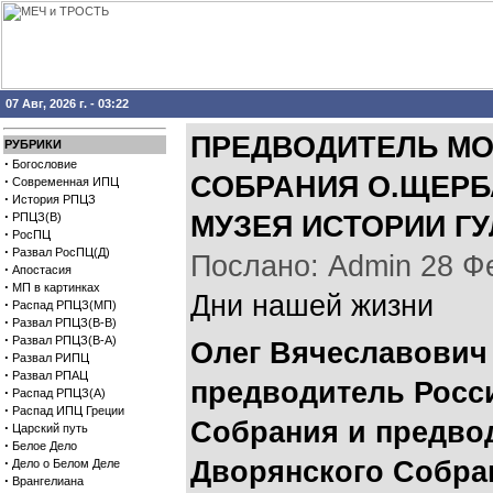
07 Авг, 2026 г. - 03:22
ПРЕДВОДИТЕЛЬ М
РУБРИКИ
·
Богословие
СОБРАНИЯ О.ЩЕРБ
·
Современная ИПЦ
·
История РПЦЗ
·
РПЦЗ(В)
МУЗЕЯ ИСТОРИИ ГУ
·
РосПЦ
·
Развал РосПЦ(Д)
Послано: Admin 28 Фев
·
Апостасия
·
МП в картинках
Дни нашей жизни
·
Распад РПЦЗ(МП)
·
Развал РПЦЗ(В-В)
·
Развал РПЦЗ(В-А)
Олег Вячеславович
·
Развал РИПЦ
·
Развал РПАЦ
предводитель Росс
·
Распад РПЦЗ(А)
·
Распад ИПЦ Греции
Собрания и предво
·
Царский путь
·
Белое Дело
·
Дворянского Собран
Дело о Белом Деле
·
Врангелиана