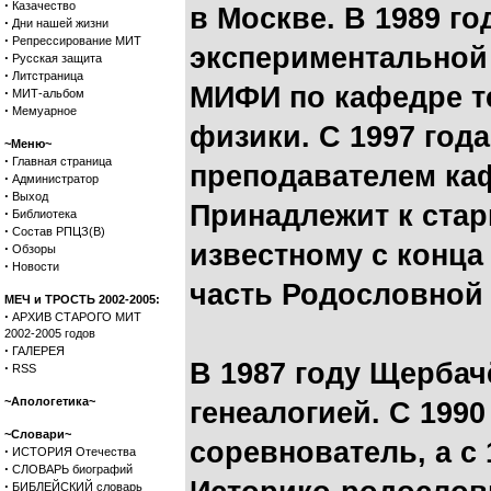
·
Казачество
в Москве. В 1989 г
·
Дни нашей жизни
·
Репрессирование МИТ
экспериментальной
·
Русская защита
·
Литстраница
МИФИ по кафедре т
·
МИТ-альбом
·
Мемуарное
физики. С 1997 год
~Меню~
·
Главная страница
преподавателем к
·
Администратор
·
Выход
Принадлежит к ста
·
Библиотека
·
Состав РПЦЗ(В)
известному с конца
·
Обзоры
·
Новости
часть Родословной 
МЕЧ и ТРОСТЬ 2002-2005:
·
АРХИВ СТАРОГО МИТ
2002-2005 годов
·
ГАЛЕРЕЯ
В 1987 году Щербач
·
RSS
~Апологетика~
генеалогией. С 1990
~Словари~
соревнователь, а с
·
ИСТОРИЯ Отечества
·
СЛОВАРЬ биографий
·
БИБЛЕЙСКИЙ словарь