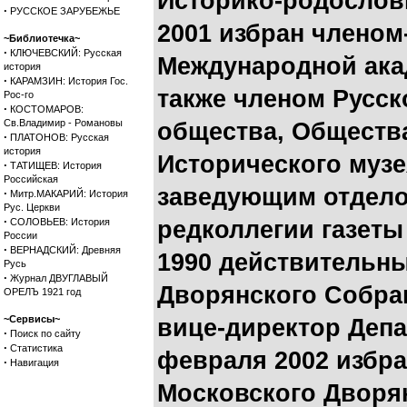
Историко-родословн
·
РУССКОЕ ЗАРУБЕЖЬЕ
2001 избран члено
~Библиотечка~
·
КЛЮЧЕВСКИЙ: Русская
Международной ака
история
·
КАРАМЗИН: История Гос.
также членом Русск
Рос-го
·
КОСТОМАРОВ:
Св.Владимир - Романовы
общества, Общества
·
ПЛАТОНОВ: Русская
история
Исторического музе
·
ТАТИЩЕВ: История
Российская
заведующим отдело
·
Митр.МАКАРИЙ: История
Рус. Церкви
·
СОЛОВЬЕВ: История
редколлегии газеты
России
·
ВЕРНАДСКИЙ: Древняя
1990 действительны
Русь
·
Журнал ДВУГЛАВЫЙ
Дворянского Собра
ОРЕЛЪ 1921 год
~Сервисы~
вице-директор Депа
·
Поиск по сайту
·
Статистика
февраля 2002 избр
·
Навигация
Московского Дворян