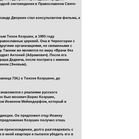
федрой сектоведения в Православном Свято-
ксандр Дворкин стал консультантом фильма, а
ым Тихон Козушин, в 1993 году
православных церквей. Она в Черногории с
 другими организациями, не связанными с
. Такими же являются по миру «Врачи без
ндрит Антоний (Абрамович). После его
аша Дедеича, после пострига с именем
меном (Эневым).
аница 734.) о Тихоне Козушине, до
е знакомился с реалиями русского
них был москвич Борис Козушин,
тцом Иоанном Мейендорфом, который и
сдикции. Он предложил отцу Иоанну
е предложение Козушин получил отказ.
ом происхождении, долго разговаривать с
 в моей квартире я пытался убедить его в