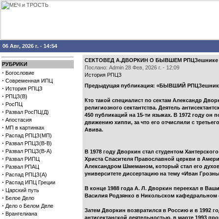
06 Авг, 2026 г. - 14:54
СЕКТОВЕД А.ДВОРКИН О БЫВШЕМ РПЦЗешнике
РУБРИКИ
Послано: Admin 28 Фев, 2026 г. - 12:09
·
Богословие
История РПЦЗ
·
Современная ИПЦ
Предыдущая публикация: «БЫВШИЙ РПЦЗешни
·
История РПЦЗ
·
РПЦЗ(В)
Кто такой специалист по сектам Александр Двор
·
РосПЦ
религиозного сектантства. Деятель антисектантс
·
Развал РосПЦ(Д)
450 публикаций на 15-ти языках. В 1972 году он
·
Апостасия
движению хиппи, за что его отчислили с третье
·
МП в картинках
Авива.
·
Распад РПЦЗ(МП)
·
Развал РПЦЗ(В-В)
·
Развал РПЦЗ(В-А)
В 1978 году Дворкин стал студентом Хантерског
·
Развал РИПЦ
Христа Спасителя Православной церкви в Америк
·
Александром Шмеманом, который стал его духов
Развал РПАЦ
·
университете диссертацию на тему «Иван Грозн
Распад РПЦЗ(А)
·
Распад ИПЦ Греции
В конце 1988 года А. Л. Дворкин переехал в Ва
·
Царский путь
Василия Родзянко в Никольском кафедральном с
·
Белое Дело
·
Дело о Белом Деле
Затем Дворкин возвратился в Россию и в 1992 го
·
Врангелиана
антисектанской деятельностью, в марте 1993 пр