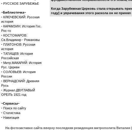
·
РУССКОЕ ЗАРУБЕЖЬЕ
Когда Зарубежная Церковь стала открывать при
~Библиотечка~
году] и уврачевания этого раскола он не приня
·
КЛЮЧЕВСКИЙ: Русская
история
·
КАРАМЗИН: История Гос.
Рос-го
·
КОСТОМАРОВ:
Св.Владимир - Романовы
·
ПЛАТОНОВ: Русская
история
·
ТАТИЩЕВ: История
Российская
·
Митр.МАКАРИЙ: История
Рус. Церкви
·
СОЛОВЬЕВ: История
России
·
ВЕРНАДСКИЙ: Древняя
Русь
·
Журнал ДВУГЛАВЫЙ
ОРЕЛЪ 1921 год
~Сервисы~
·
Поиск по сайту
·
Статистика
·
Навигация
На фотозаставке сайта вверху последняя резиденция митрополита Виталия 