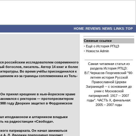
HOME
::
REVIEWS
::
NEWS
::
LINKS
::
TOP
Связные ссылки
·
Ещё о История РПЦЗ
·
Новости Admin
ется российским исследователем современного
Самая читаемая статья из
ый богослов, писатель. Автор 14 книг и более
раздела История РПЦЗ:
 литературы. Во время учёбы присоединился к
В.Г.Черкасов-Георгиевский "90-
ашением из-за границы соплеменника из Тель-
летняя история Русской
Православной Церкви
Заграницей -- с основания до
унии с Московской
у. Он принял крещение в нью-йоркском храме
патриархией: 1917 -- 2007
знакомился с ректором — протопресвитером
годы". ЧАСТЬ Х, финальная:
1988 году Дворкин защитил в Фордхемском
2005 – 2007 годы
 стал иподиаконом и алтарником владыки
ть на радиостанции «Свобода».
кого патриархата. Он начал заниматься
од А. Л. Дворкин преподавал предмет