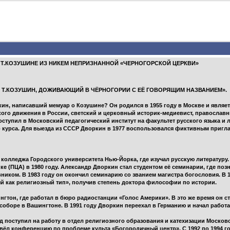
 Т.КОЗУШИНЕ ИЗ НИКЕМ НЕПРИЗНАННОЙ «ЧЕРНОГОРСКОЙ ЦЕРКВИ»
к Т.КОЗУШИН, ДОЖИВАЮЩИЙ В ЧЁРНОГОРИИ С ЕЁ ГОВОРЯЩИМ НАЗВАНИЕМ».
кин, написавший мемуар о Козушине? Он родился в 1955 году в Москве и явля
кого движения в России, светский и церковный историк-медиевист, православн
 поступил в Московский педагогический институт на факультет русского языка и
го курса. Для выезда из СССР Дворкин в 1977 воспользовался фиктивным пригл
о колледжа Городского университета Нью-Йорка, где изучал русскую литератур
е (ПЦА) в 1980 году. Александр Дворкин стал студентом её семинарии, где по
ником. В 1983 году он окончил семинарию со званием магистра богословия. В 
ый как религиозный тип», получив степень доктора философии по истории.
шингтон, где работал в бюро радиостанции «Голос Америки». В это же время он
оборе в Вашингтоне. В 1991 году Дворкин переехал в Германию и начал работа
д поступил на работу в отдел религиозного образования и катехизации Московс
овёл конференцию по проблеме культа «Богородичный центр». С 1992 по 1994 г