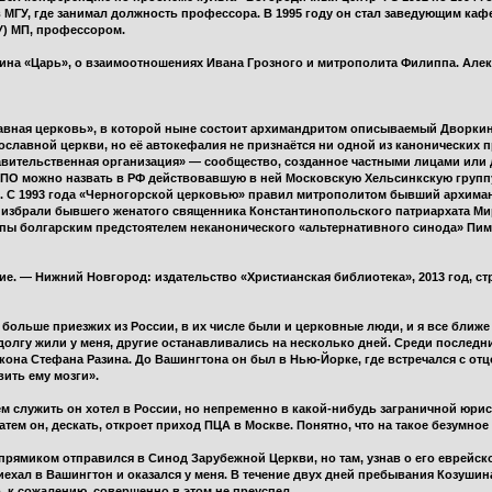
 МГУ, где занимал должность профессора. В 1995 году он стал заведующим ка
У) МП, профессором.
гина «Царь», о взаимоотношениях Ивана Грозного и митрополита Филиппа. Але
вная церковь», в которой ныне состоит архимандритом описываемый Дворкин
славной церкви, но её автокефалия не признаётся ни одной из канонических 
равительственная организация» — сообщество, созданное частными лицами или
НПО можно назвать в РФ действовавшую в ней Московскую Хельсинкскую группу
.п. С 1993 года «Черногорской церковью» правил митрополитом бывший архима
 избрали бывшего женатого священника Константинопольского патриархата Мир
копы болгарским предстоятелем неканонического «альтернативного синода» Пи
ие. — Нижний Новгород: издательство «Христианская библиотека», 2013 год, стр
сё больше приезжих из России, в их числе были и церковные люди, и я все ближ
долгу жили у меня, другие останавливались на несколько дней. Среди послед
кона Стефана Разина. До Вашингтона он был в Нью-Йорке, где встречался с о
вить ему мозги».
м служить он хотел в России, но непременно в какой-нибудь заграничной юри
атем он, дескать, откроет приход ПЦА в Москве. Понятно, что на такое безумно
рямиком отправился в Синод Зарубежной Церкви, но там, узнав о его еврейск
иехал в Вашингтон и оказался у меня. В течение двух дней пребывания Козушина
 к сожалению, совершенно в этом не преуспел.