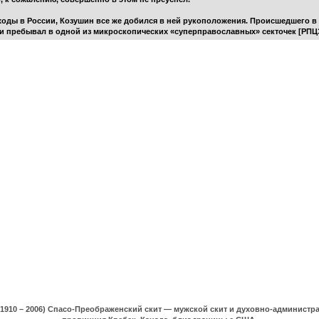
ходы в России, Козушин все же добился в ней рукоположения. Происшедшего в
л и пребывал в одной из микроскопических «суперправославных» секточек [РПЦ
(1910 – 2006) Спасо-Преображенский скит — мужской скит и духовно-админист