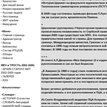
·
Казачество
«История Церкви» на факультете журналистики в
·
Дни нашей жизни
Тихоновском гуманитарном университете (ПСТГ
·
Репрессирование МИТ
·
Русская защита
В 2009 году состоялась премьера фильма П.Лун
·
Литстраница
так же сыграл роль архиепископа Пимена.
·
МИТ-альбом
·
Мемуарное
+
Церковная группировка «Черногорская правосла
~Меню~
провозгласила независимость от Сербской право
·
Главная страница
января 2000 года существует как НПО. Это «неп
·
правительством какой-то страны. Для примера 
Администратор
·
границ», Международная амнистия, Гринпис и т
Выход
кончины в 1996 году новым митрополитом в ней
·
Библиотека
Михаил. В 1998 года он был поставлен во епис
·
Состав РПЦЗ(В)
·
Обзоры
+ + +
·
Новости
Из книги А.Л.Дворкина «Моя Америка» (2-е издан
рукоположения в сан он был Борисом:
МЕЧ и ТРОСТЬ 2002-2005:
·
АРХИВ СТАРОГО МИТ
,,В Америке [в 1980-е годы] стало появляться в
2002-2005 годов
Православия. Некоторые из этих посетителей по
·
ГАЛЕРЕЯ
представившийся другом уже знакомого мне диа
·
RSS
попросил меня принять его и постараться «впра
~Апологетика~
Борис активно добивался рукоположения, приче
ходатайствовать о его рукоположении в ПЦА, а з
~Словари~
·
ИСТОРИЯ Отечества
Из Свято-Владимирской академии ПЦА Козушин п
·
СЛОВАРЬ биографий
ним не стали. Затем сей странный соискатель пр
·
БИБЛЕЙСКИЙ словарь
фундаментальной неправильности его плана, но,