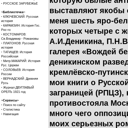
которую былые ант
·
РУССКОЕ ЗАРУБЕЖЬЕ
выставляют якобы 
~Библиотечка~
·
КЛЮЧЕВСКИЙ: Русская
меня шесть яро-бел
история
·
КАРАМЗИН: История Гос.
которых четыре с 
Рос-го
·
КОСТОМАРОВ:
Св.Владимир - Романовы
А.И.Деникина, П.Н.В
·
ПЛАТОНОВ: Русская
история
галерея «Вождей бе
·
ТАТИЩЕВ: История
Российская
деникинском развед
·
Митр.МАКАРИЙ: История
Рус. Церкви
·
СОЛОВЬЕВ: История
кремлёвско-путинск
России
·
ВЕРНАДСКИЙ: Древняя
мои книги о Русско
Русь
·
Журнал ДВУГЛАВЫЙ
заграницей (РПЦЗ), 
ОРЕЛЪ 1921 год
~Сервисы~
противостояла Моск
·
Поиск по сайту
·
Статистика
много чего оппозиц
·
Навигация
моих серьезных ром