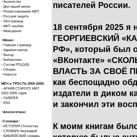
·
Казачество
писателей России.
·
Дни нашей жизни
·
Репрессирование МИТ
·
Русская защита
·
Литстраница
18 сентября 2025 я
·
МИТ-альбом
·
Мемуарное
ГЕОРГИЕВСКИЙ «КА
~Меню~
·
Главная страница
РФ», который был 
·
Администратор
·
Выход
«ВКонтакте» «СКО
·
Библиотека
·
Состав РПЦЗ(В)
ВЛАСТЬ ЗА СВОЁ П
·
Обзоры
·
Новости
как беспощадно об
МЕЧ и ТРОСТЬ 2002-2005:
·
АРХИВ СТАРОГО МИТ
издатели в диком к
2002-2005 годов
·
ГАЛЕРЕЯ
и закончил эти вос
·
RSS
~Апологетика~
~Словари~
К моим книгам было
·
ИСТОРИЯ Отечества
·
СЛОВАРЬ биографий
·
БИБЛЕЙСКИЙ словарь