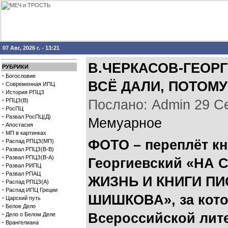
07 Авг, 2026 г. - 13:21
В.ЧЕРКАСОВ-ГЕОРГ
РУБРИКИ
·
Богословие
ВСЁ ДАЛИ, ПОТОМУ
·
Современная ИПЦ
·
История РПЦЗ
·
РПЦЗ(В)
Послано: Admin 29 Сен
·
РосПЦ
·
Развал РосПЦ(Д)
Мемуарное
·
Апостасия
·
МП в картинках
·
ФОТО – переплёт кн
Распад РПЦЗ(МП)
·
Развал РПЦЗ(В-В)
·
Развал РПЦЗ(В-А)
Георгиевский «НА
·
Развал РИПЦ
·
Развал РПАЦ
ЖИЗНЬ И КНИГИ П
·
Распад РПЦЗ(А)
·
Распад ИПЦ Греции
ШИШКОВА», за кото
·
Царский путь
·
Белое Дело
·
Всероссийской лит
Дело о Белом Деле
·
Врангелиана