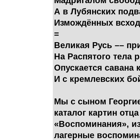
Мадригалом свобод
А в Лубянских подв
Измождённых всходо
=
Великая Русь –– пр
На Распятого тела 
Опускается савана 
И с кремлевских бо
Мы с сыном Георгие
каталог картин отца
«Воспоминания», изд
лагерные воспомин