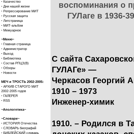
·
Казачество
воспоминания о п
·
Дни нашей жизни
·
Репрессирование МИТ
ГУЛаге в 1936-39
·
Русская защита
·
Литстраница
·
МИТ-альбом
·
Мемуарное
~Меню~
·
Главная страница
·
Администратор
·
Выход
С сайта Сахаровско
·
Библиотека
·
Состав РПЦЗ(В)
ГУЛАГе» —
·
Обзоры
·
Новости
Черкасов Георгий 
МЕЧ и ТРОСТЬ 2002-2005:
·
АРХИВ СТАРОГО МИТ
1910 – 1973
2002-2005 годов
·
ГАЛЕРЕЯ
Инженер-химик
·
RSS
~Апологетика~
~Словари~
1910. – Родился в Т
·
ИСТОРИЯ Отечества
·
СЛОВАРЬ биографий
·
БИБЛЕЙСКИЙ словарь