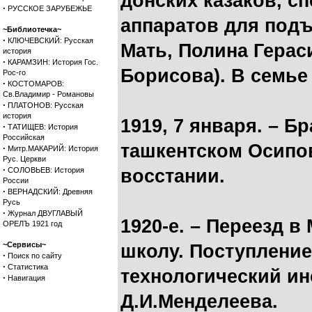
донских казаков, с
·
РУССКОЕ ЗАРУБЕЖЬЕ
аппаратов для подъ
~Библиотечка~
·
КЛЮЧЕВСКИЙ: Русская
Мать, Полина Герас
история
·
КАРАМЗИН: История Гос.
Борисова). В семье
Рос-го
·
КОСТОМАРОВ:
Св.Владимир - Романовы
·
ПЛАТОНОВ: Русская
история
1919, 7 января. – Б
·
ТАТИЩЕВ: История
Российская
ташкентском Осипо
·
Митр.МАКАРИЙ: История
Рус. Церкви
·
СОЛОВЬЕВ: История
восстании.
России
·
ВЕРНАДСКИЙ: Древняя
Русь
·
Журнал ДВУГЛАВЫЙ
1920-е. – Переезд 
ОРЕЛЪ 1921 год
~Сервисы~
школу. Поступление
·
Поиск по сайту
·
Статистика
технологический ин
·
Навигация
Д.И.Менделеева.