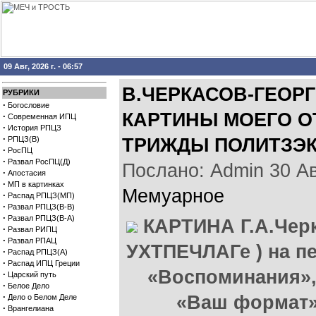
09 Авг, 2026 г. - 06:57
В.ЧЕРКАСОВ-ГЕОР
РУБРИКИ
·
Богословие
КАРТИНЫ МОЕГО ОТ
·
Современная ИПЦ
·
История РПЦЗ
·
РПЦЗ(В)
ТРИЖДЫ ПОЛИТЗЭК
·
РосПЦ
·
Развал РосПЦ(Д)
Послано: Admin 30 Авг
·
Апостасия
·
МП в картинках
Мемуарное
·
Распад РПЦЗ(МП)
·
Развал РПЦЗ(В-В)
·
Развал РПЦЗ(В-А)
КАРТИНА Г.А.Черк
·
Развал РИПЦ
·
Развал РПАЦ
УХТПЕЧЛАГе ) на пе
·
Распад РПЦЗ(А)
·
Распад ИПЦ Греции
«Воспоминания»,
·
Царский путь
·
Белое Дело
·
«Ваш формат»,
Дело о Белом Деле
·
Врангелиана