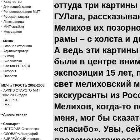
·
Казачество
оттуда три картины 
·
Дни нашей жизни
·
Репрессирование МИТ
ГУЛага, рассказыва
·
Русская защита
·
Литстраница
Мелихов их позорно
·
МИТ-альбом
·
Мемуарное
рамы – с холста и 
~Меню~
·
Главная страница
А ведь эти картины
·
Администратор
·
Выход
были в центре вним
·
Библиотека
·
Состав РПЦЗ(В)
экспозиции 15 лет,
·
Обзоры
·
Новости
свет мелиховский м
МЕЧ и ТРОСТЬ 2002-2005:
·
АРХИВ СТАРОГО МИТ
экскурсанты из Росс
2002-2005 годов
·
ГАЛЕРЕЯ
Мелихов, когда-то 
·
RSS
~Апологетика~
меня, мог бы сказа
~Словари~
«спасибо». Увы, се
·
ИСТОРИЯ Отечества
·
СЛОВАРЬ биографий
·
БИБЛЕЙСКИЙ словарь