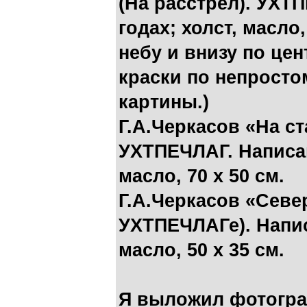
(На расстрел). УХТ
годах; холст, масло,
небу и внизу по це
краски по непросто
картины.)
Г.А.Черкасов «На с
УХТПЕЧЛАГ. Написан
масло, 70 х 50 см.
Г.А.Черкасов «Севе
УХТПЕЧЛАГе). Написа
масло, 50 х 35 см.
Я выложил фотограф