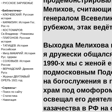
продемонстрировал 
·
РУССКОЕ ЗАРУБЕЖЬЕ
Мелихов, считающи
~Библиотечка~
·
КЛЮЧЕВСКИЙ: Русская
генералом Всевелик
история
·
КАРАМЗИН: История Гос.
рубежом, этак ведё
Рос-го
·
КОСТОМАРОВ:
Св.Владимир - Романовы
·
ПЛАТОНОВ: Русская
история
Выходка Мелихова м
·
ТАТИЩЕВ: История
Российская
я дружески общался
·
Митр.МАКАРИЙ: История
Рус. Церкви
·
СОЛОВЬЕВ: История
1990-х мы с женой е
России
·
ВЕРНАДСКИЙ: Древняя
подмосковным Подол
Русь
·
Журнал ДВУГЛАВЫЙ
на богослужения в
ОРЕЛЪ 1921 год
~Сервисы~
храм под омофором
·
Поиск по сайту
·
Статистика
освещал его деяте
·
Навигация
казачества в РФ на 