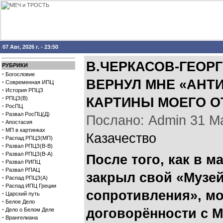
07 Авг, 2026 г. - 23:50
В.ЧЕРКАСОВ-ГЕОР
РУБРИКИ
·
Богословие
ВЕРНУЛ МНЕ «АНТ
·
Современная ИПЦ
·
История РПЦЗ
·
РПЦЗ(В)
КАРТИНЫ МОЕГО О
·
РосПЦ
·
Развал РосПЦ(Д)
Послано: Admin 31 Мая
·
Апостасия
·
МП в картинках
Казачество
·
Распад РПЦЗ(МП)
·
Развал РПЦЗ(В-В)
·
Развал РПЦЗ(В-А)
После того, как в м
·
Развал РИПЦ
·
Развал РПАЦ
закрыл свой «Музе
·
Распад РПЦЗ(А)
·
Распад ИПЦ Греции
сопротивления», мо
·
Царский путь
·
Белое Дело
·
договорённости с 
Дело о Белом Деле
·
Врангелиана