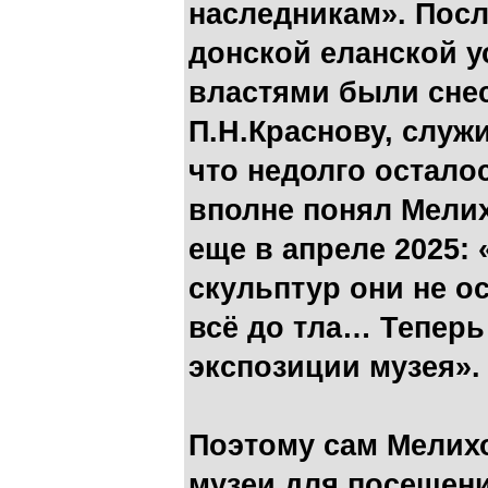
наследникам». После
донской еланской у
властями были сне
П.Н.Краснову, служ
что недолго остало
вполне понял Мели
еще в апреле 2025:
скульптур они не о
всё до тла… Теперь
экспозиции музея».
Поэтому сам Мелихо
музеи для посещени