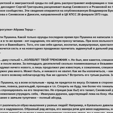
нтской и эмигрантской среды по сей день распространяют информацию о том, чт
, диссидент Сергей Григорьянц расценивает выезд Синявского и Розановой во
ское сообщество. Эти сведения опираются на опубликованную Владимиром Буко
пова о Синявском и Даниэле, направленной в ЦК КПСС 26 февраля 1973 года.
рогулки» Абрама Терца --
ти Пушкина. Какой только ерунды последнее время про Пушкина не написали гор
а, и в то же время - нет ощущения, что жёлтую прессу читаешь. При всех вольнос
го и Важнейшего. Того, кто сам себя сделал, воспитал, вымуштровал, кристалл
хочется сесть и на новогодних праздниках прочитать задвинутый в дальний ряд
.
м…даку статьей «...КОЛЕБЛЕТ ТВОЙ ТРЕНОЖНИК ». Но был, мне кажется, слишко
 и после жизни. За пятнадцать десятилетий сколько поименованных и безымян
ридумал ничего нового, а лишь продолжил уже известную, к сожалению, слишко
жно ума много. Может быть, и никакого не хватит. Как же бы изловчиться, – ка
 всего всякому неблагородству. Как же сделать? Встретить его тупым рылом. З
ит Пушкина, ну а всем остальным – вряд ли придется по вкусу. Оставим в сторон
ик, повеса, разгильдяй, проныра и т.п. Спорить не буду, тем более что гениа
проецировать на его творчество. Не отрицая (как бы!) его талант, Синявский р
 нежелания утруждать себя, - Иванушка-дурачок, царствующий лежа на боку. «Ка
ание о заячьем тулупчике – полный абсурд.
ет различаться образ мышления у разных людей! Например, я буквально давилас
е и надуманное. Образный ряд автора, его манера речи для меня надуманны, не
Пушкин думал" вызывали у меня недоумение: господин автор, вы с ним что, лич