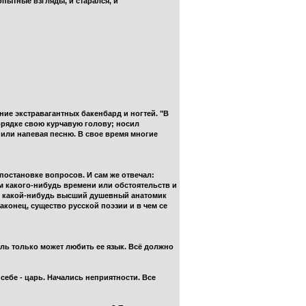
опытные взгляды, и старался, и
ние экстравагантных бакенбард и ногтей. "В
порядке свою курчавую голову; носил
или напевая песню. В свое время многие
постановке вопросов. И сам же отвечал:
ием какого-нибудь времени или обстоятельств и
том какой-нибудь высший душевный анатомик
наконец, существо русской поэзии и в чем се
ель только может любить ее язык. Всё должно
себе - царь. Начались неприятности. Все