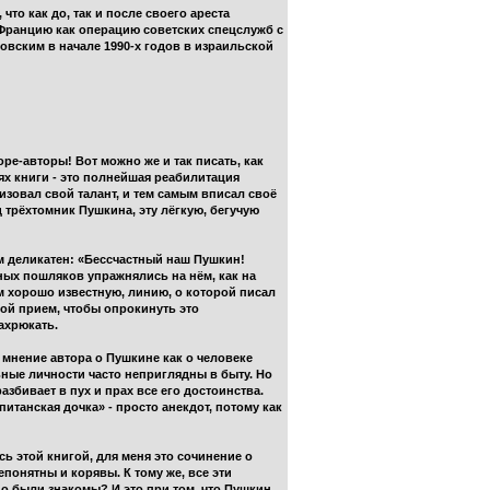
о как до, так и после своего ареста
 Францию как операцию советских спецслужб с
вским в начале 1990-х годов в израильской
е-авторы! Вот можно же и так писать, как
тях книги - это полнейшая реабилитация
изовал свой талант, и тем самым вписал своё
 трёхтомник Пушкина, эту лёгкую, бегучую
м деликатен: «Бессчастный наш Пушкин!
ных пошляков упражнялись на нём, как на
м хорошо известную, линию, о которой писал
кой прием, чтобы опрокинуть это
ахрюкать.
е мнение автора о Пушкине как о человеке
льные личности часто неприглядны в быту. Но
азбивает в пух и прах все его достоинства.
питанская дочка» - просто анекдот, потому как
ь этой книгой, для меня это сочинение о
понятны и корявы. К тому же, все эти
но были знакомы? И это при том, что Пушкин