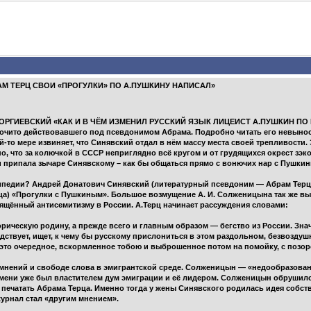
М ТЕРЦ СВОИ «ПРОГУЛКИ» ПО А.ПУШКИНУ НАПИСАЛ»
ГЕОРГИЕВСКИЙ «КАК И В ЧЁМ ИЗМЕНИЛ РУССКИЙ ЯЗЫК ЛИЦЕИСТ А.ПУШКИН ПО П
рочито действовавшего под псевдонимом Абрама. Подробно читать его невынос
й-то мере извиняет, что Синявский отдал в нём массу места своей трепливости. 
о, что за колючкой в СССР неприглядно всё кругом и от грудящихся окрест зэк
и припала зычаре Синявскому – как бы общаться прямо с вонючих нар с Пушки
кипедии? Андрей Донатович Синявский (литературный псевдоним — Абрам Терц;
ца) «Прогулки с Пушкиным». Большое возмущение А. И. Солженицына так же вы
свящённый антисемитизму в России. А.Терц начинает рассуждения словами:
орическую родину, а прежде всего и главным образом — бегство из России. Зна
дствует, ищет, к чему бы русскому прислониться в этом раздольном, безвоздушн
 это очередное, вскормленное тобою и выброшенное потом на помойку, с позор
 мнений и свободе слова в эмигрантской среде. Солженицын — «недообразова
мени уже был властителем дум эмиграции и её лидером. Солженицын обрушилс
печатать Абрама Терца. Именно тогда у жены Синявского родилась идея собст
журнал стал «другим мнением».