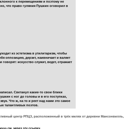
склонного к перемещениям и поэтому не
льно, что право гуляния Пушкин оговорил в
 уходит из эстетизма в утилитаризм, чтобы
ебя оппозицию, дерзит, наивничает и валяет
 говорят: искусство служит, ведет, отражает
писал. Светанул какие-то свои блики
шкин с ног до головы и в его поступках,
вук. Что ж, на то и реет над нами это самое
амых талантливых поэтов.
ративный центр РПЦЗ, расположенный в трёх милях от деревни Мансонвилль,
> см. через эту ссылку.