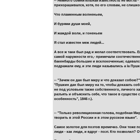
-- Немного сомнительная известность не могла -
прихорашивался, хотя, по его словам, не слишко
Что пламенным волненьем,
И бурями души моей,
И жаждой воли, и гоненьем
Я стал известен меж людей...
А все ж таки был рад и желал соответствовать. 
самой наружности его,- примечали соотечествен
бакенбарды большие и всклокоченные; одевался
подражали ему, и эти люди назывались а lа Пушкин
-- "Зачем он дан был миру и что доказал собою
"Пушкин дан был миру на то, чтобы доказать собо
не под условьем также собственного, личного ха
разъять и объяснить себе, что такое в существе 
особенность", 1846 г.).
-- "Только революционная голова, подобная Мира
творить в этой России и в этом русском языке".
Самое золотое для поэтов времечко. Они тоже по
люди - как люди, и вдруг - поэт. Кто позволил? О