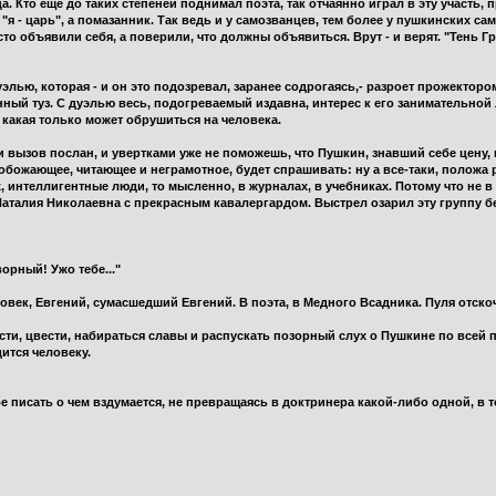
 Кто еще до таких степеней поднимал поэта, так отчаянно играл в эту участь, 
"я - царь", а помазанник. Так ведь и у самозванцев, тем более у пушкинских с
то объявили себя, а поверили, что должны объявиться. Врут - и верят. "Тень Г
уэлью, которая - и он это подозревал, заранее содрогаясь,- разроет прожекторо
ный туз. С дуэлью весь, подогреваемый издавна, интерес к его занимательной 
 какая только может обрушиться на человека.
и вызов послан, и увертками уже не поможешь, что Пушкин, знавший себе цену, не
божающее, читающее и неграмотное, будет спрашивать: ну а все-таки, положа р
, интеллигентные люди, то мысленно, в журналах, в учебниках. Потому что не в 
 Наталия Николаевна с прекрасным кавалергардом. Выстрел озарил эту группу б
орный! Ужо тебе..."
ловек, Евгений, сумасшедший Евгений. В поэта, в Медного Всадника. Пуля отско
сти, цвести, набираться славы и распускать позорный слух о Пушкине по всей пл
ится человеку.
бе писать о чем вздумается, не превращаясь в доктринера какой-либо одной, в 