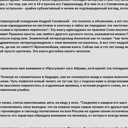
ре, с тех пор, как лет в 14 я прочла его Гавриилиаду. И в чем-то я с Синявским 
все остальное - крайне субъективный и ничем не подтвержденный взгляд, пото
литературный псевдоним Андрей Синявский - это понятно и объяснимо, а вот ес
ым карандашиком на листочках в клеточку и тайно же передавал эти листочки ж
оэзию и произвел переполох". Эту книгу единодушно не приняли Союз писател
имает Пушкина просто, как любого другого русского поэта, оказывается можно Пу
каться перед ним. Знаменитый литературовед Анненков как-то сказал: "как чело
кадемическое литературоведение с этим мнением согласилось. А вот этот неудо
ь, да как он смеет!!! Ироничнейшая, смелая книга. Сейчас как и сто лет назад
й просто критичен. Эта книга достойна своего читателя.
ривлекло моё внимание в «Прогулках» сего Абрама, хотя крепят эти попадания
. Толкнув ее стремительно в будущее, сам он откачнулся назад и скорее выполн
ложе. Чуть появится новый талант, он тут как тут, с подсказ-ками и шпаргалкам
ли мысленно перенестись в отдаленные времена, к истокам родного слова, он и
рхаическая улыбка.
 начал, слегка приплясывая, жить на виду у всех. "Сведения о каждом его шаг
бстановливать свои выходки, что на первых порах самые лучшие его друзья пр
н производил и смолоду впечатление на всю Россию не одним своим поэтическ
очность его характера обращала внимание на человека, от которого всегда мо