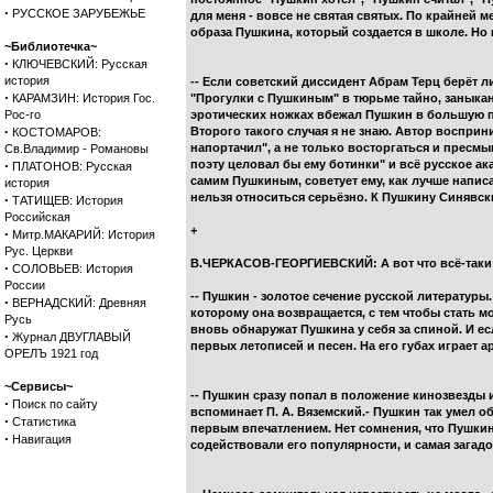
·
РУССКОЕ ЗАРУБЕЖЬЕ
для меня - вовсе не святая святых. По крайней ме
образа Пушкина, который создается в школе. Но 
~Библиотечка~
·
КЛЮЧЕВСКИЙ: Русская
история
-- Если советский диссидент Абрам Терц берёт 
·
КАРАМЗИН: История Гос.
"Прогулки с Пушкиным" в тюрьме тайно, заныканн
Рос-го
эротических ножках вбежал Пушкин в большую п
·
Второго такого случая я не знаю. Автор восприн
КОСТОМАРОВ:
напортачил", а не только восторгаться и пресмы
Св.Владимир - Романовы
·
поэту целовал бы ему ботинки" и всё русское а
ПЛАТОНОВ: Русская
самим Пушкиным, советует ему, как лучше написат
история
нельзя относиться серьёзно. К Пушкину Синявски
·
ТАТИЩЕВ: История
Российская
+
·
Митр.МАКАРИЙ: История
Рус. Церкви
В.ЧЕРКАСОВ-ГЕОРГИЕВСКИЙ: А вот что всё-таки п
·
СОЛОВЬЕВ: История
России
-- Пушкин - золотое сечение русской литературы
·
ВЕРНАДСКИЙ: Древняя
которому она возвращается, с тем чтобы стать мо
Русь
вновь обнаружат Пушкина у себя за спиной. И ес
·
Журнал ДВУГЛАВЫЙ
первых летописей и песен. На его губах играет а
ОРЕЛЪ 1921 год
~Сервисы~
-- Пушкин сразу попал в положение кинозвезды и
·
Поиск по сайту
вспоминает П. А. Вяземский.- Пушкин так умел о
·
Статистика
первым впечатлением. Нет сомнения, что Пушки
·
Навигация
содействовали его популярности, и самая загад