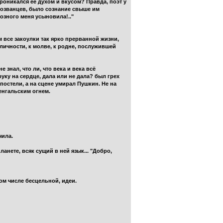
проникался ее духом и вкусом? Правда, поэт у
амозванцев, было сознание свыше им
розного меня усыновила!.."
м все закоулки так ярко прерванной жизни,
личности, к молве, к родне, послужившей
 знал, что ли, что века и века всё
уку на сердце, дала или не дала? был грех
постели, а на сцене умирал Пушкин. Не на
енгальским огнем.
чила.
анете, всяк сущий в ней язык... "Добро,
том числе бесцельной, идеи.