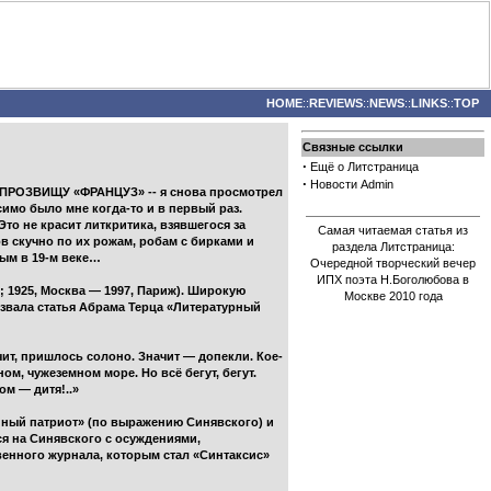
HOME
::
REVIEWS
::
NEWS
::
LINKS
::
TOP
Связные ссылки
·
Ещё о Литстраница
·
Новости Admin
РОЗВИЩУ «ФРАНЦУЗ» -- я снова просмотрел
имо было мне когда-то и в первый раз.
Это не красит литкритика, взявшегося за
Самая читаемая статья из
ов скучно по их рожам, робам с бирками и
раздела Литстраница:
ным в 19-м веке…
Очередной творческий вечер
ИПХ поэта Н.Боголюбова в
 1925, Москва — 1997, Париж). Широкую
Москве 2010 года
звала статья Абрама Терца «Литературный
чит, пришлось солоно. Значит — допекли. Кое-
ом, чужеземном море. Но всё бегут, бегут.
ом — дитя!..»
нный патриот» (по выражению Синявского) и
я на Синявского с осуждениями,
венного журнала, которым стал «Синтаксис»