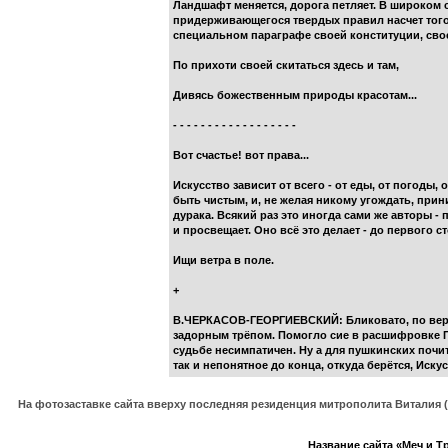
Ландшафт меняется, дорога петляет. В широком
придерживающегося твердых правил насчет того, к
специальном параграфе своей конституции, сво
По прихоти своей скитаться здесь и там,
Дивясь божественным природы красотам...
- - - - - - - - - - - - - - - - - -
Вот счастье! вот права...
Искусство зависит от всего - от еды, от погоды,
быть чистым, и, не желая никому угождать, прин
дурака. Всякий раз это иногда сами же авторы -
и просвещает. Оно всё это делает - до первого с
Ищи ветра в поле.
+
В.ЧЕРКАСОВ-ГЕОРГИЕВСКИЙ: Бликовато, по верха
задорным трёпом. Помогло сие в расшифровке Пу
судьбе несимпатичен. Ну а для пушкинских почитат
так и непонятное до конца, откуда берётся, Иску
На фотозаставке сайта вверху последняя резиденция митрополита Виталия 
Название сайта «Меч и 