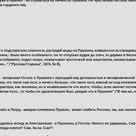
 уже вторично - не отразиться на личности Пушкина. Он чувствовал на себе люб
м гордился тем,
Его подстерегала опасность растущей моды на Пушкина, взявшегося за отращива
ники,- было много особенного: он то отпускал кудри до плеч, то держал в бес
 небрежно; ходил скоро, повертывал тросточкой или хлыстиком, насвистывая 
..." ("Русская Старина", 1874, № 8).
?" - вопрошал Гоголь о Пушкине с присущей ему дотошностью в метафизической 
ю, что такое сам поэт, и ничего больше,- что такое поэт, взятый не под влиян
рактера, как человека, но в независимости ото всего; чтобы, если захочет по
своем поэт... то чтобы он удовлетворен был, увидев это в Пушкине" ("В чем же, 
бо и Петру,- заверял клятвенно Пушкин,- может любить Россию, так, как писат
дались вслед за Хлестаковым - в Пушкины, в Гоголи. Никого не удержишь. Сам 
ткуда взялся? Сам. Ха-ха. Сам?!