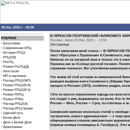
08 Авг, 2026 г. - 05:08
В.ЧЕРКАСОВ-ГЕОРГИЕВСКИЙ «БЛИКОВАТО АБРА
РУБРИКИ
Послано: Admin 29 Янв, 2025 г. - 13:50
·
Богословие
Литстраница
·
Современная ИПЦ
После написания моей статьи — В.ЧЕРКАСОВ-
·
История РПЦЗ
текст «Прогулки с Пушкиным» А.Синявского, на
·
РПЦЗ(В)
Написан он на лагерной зоне и только это в како
·
РосПЦ
Пушкина как за «Солнце русской поэзии». Понятн
·
Развал РосПЦ(Д)
стрижкам «налысо». Вот утончённая развлекуха 
·
Апостасия
·
МП в картинках
Что знаем об этой истории из американской Ви
·
Распад РПЦЗ(МП)
реакцию вызвала книга Синявского (Абрама Тер
·
Развал РПЦЗ(В-В)
процесс в России» (1973), особенно раздел, по
·
Развал РПЦЗ(В-А)
·
Развал РИПЦ
«Это не просто переселение народа на свою ист
·
кто сходит с ума, вырвавшись на волю. Кто-то бе
Развал РПАЦ
·
Россия — Мать, Россия — Сука, ты ответишь и за
Распад РПЦЗ(А)
·
Распад ИПЦ Греции
Синявский написал несколько статей о свободе
·
Царский путь
«устроитель нового единомыслия» — к тому вре
·
Белое Дело
обернувшимися отказом эмигрантских журналов 
·
Дело о Белом Деле
(первые номера посвящены А. Гинзбургу). Этот 
·
Врангелиана