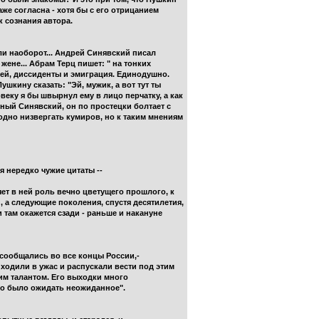
даже согласна - хотя бы с его отрицанием
к сознания автора.
ли наоборот... Андрей Синявский писал
ене... Абрам Терц пишет: " на тонких
ей, диссиденты и эмиграция. Единодушно.
шкину сказать: "Эй, мужик, а вот тут ты
веку я бы швырнул ему в лицо перчатку, а как
бный Синявский, он по простецки болтает с
 модно низвергать кумиров, но к таким мнениям
 нередко чужие цитаты --
яет в ней роль вечно цветущего прошлого, к
и, а следующие поколения, спустя десятилетия,
 там окажется сзади - раньше и накануне
е сообщались во все концы России,-
иходили в ужас и распускали вести под этим
им талантом. Его выходки много
жно было ожидать неожиданное".