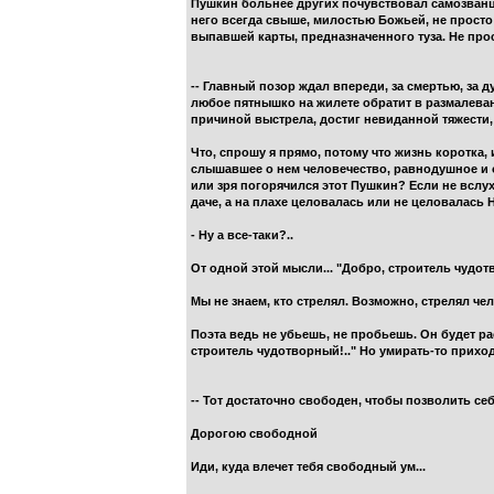
Пушкин больнее других почувствовал самозванца.
него всегда свыше, милостью Божьей, не просто 
выпавшей карты, предназначенного туза. Не прос
-- Главный позор ждал впереди, за смертью, за д
любое пятнышко на жилете обратит в размалеван
причиной выстрела, достиг невиданной тяжести,
Что, спрошу я прямо, потому что жизнь коротка, 
слышавшее о нем человечество, равнодушное и о
или зря погорячился этот Пушкин? Если не вслух
даче, а на плахе целовалась или не целовалась
- Ну а все-таки?..
От одной этой мысли... "Добро, строитель чудотв
Мы не знаем, кто стрелял. Возможно, стрелял че
Поэта ведь не убьешь, не пробьешь. Он будет ра
строитель чудотворный!.." Но умирать-то приход
-- Тот достаточно свободен, чтобы позволить се
Дорогою свободной
Иди, куда влечет тебя свободный ум...