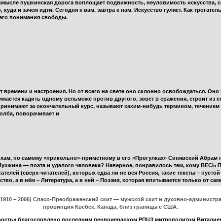
 смысле пушкинская дорога воплощает подвижность, неуловимость искусства, 
уда и зачем идти. Сегодня к вам, завтра к нам. Искусство гуляет. Как трогате
его понимания свободы.
 от времени и настроения. Но от всего на свете оно склонно освобождаться. Оно
имается кадить одному вельможе против другого, зовет в сражения, строит из с
 принимают за окончательный курс, называют каким-нибудь термином, течением и
толба, поворачивает и
м, по самому «прикольно»-приметному в его «Прогулках» Синявский Абрам на
шкина — поэта и удалого человека? Наверное, понравилось тем, кому ВЕСЬ Пу
елей (сверх-читателей), которых едва ли не вся Россия, такие тексты – пустой з
сство, а в нём – Литература, а в ней – Поэзия, которая впитывается только от с
(1910 – 2006) Спасо-Преображенский скит — мужской скит и духовно-админист
провинция Квебек, Канада, близ границы с США.
Трость» благословлено последним первоиерархом РПЦЗ митрополитом Виталием>>