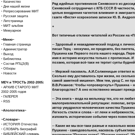
·
Казачество
Ряд идейных противников Синявского из диссиде
·
Дни нашей жизни
Синявский сотрудничал с КГБ СССР. В частности
·
Репрессирование МИТ
целью внедрения «агентов влияния» в эмигрант
·
Русская защита
газете «Вести» ксерокопию записки Ю. В. Андро
·
Литстраница
·
МИТ-альбом
+
·
Мемуарное
Вот типичные отклики читателей из России на «П
~Меню~
·
Главная страница
-- Здоровый и неакадемический подход к личнос
·
писал Терц - нескучно, не предвзято, без пиетет
Администратор
·
Пушкина как Первого поэта нашего народа. Перво
Выход
имя в историю искусства только с прописных. И 
·
Библиотека
поэзию, которая всё-таки не терпит суеты будней
·
Состав РПЦЗ(В)
·
Обзоры
-- Мерзкий пасквиль. А.И.Солженицын ответил 
·
Новости
Сколько ему доставалось при жизни, но сколько
самой заметной мишени». Меж тем, урод С. не п
МЕЧ и ТРОСТЬ 2002-2005:
В.В.Розанов: Чтобы «опровергнуть» Пушкина – ну
·
АРХИВ СТАРОГО МИТ
благородство? А оно естественно мешает прежде
2002-2005 годов
·
ГАЛЕРЕЯ
-- Эта книга – вода на мельницу тех, кто не люб
·
RSS
малопривлекательной репутации: ловелас, ветрен
автор умудрился человеческие качества Пушкина с
~Апологетика~
Легкость стиля и слова – от лени и небрежности,
изложить исторические события через повествов
~Словари~
·
ИСТОРИЯ Отечества
-- Какие же мы все-таки разные и насколько мож
·
СЛОВАРЬ биографий
Пушкине - самодовольное, насквозь субъективно
·
БИБЛЕЙСКИЙ словарь
постоянное "Пушкин хотел", "Пушкин считал", "