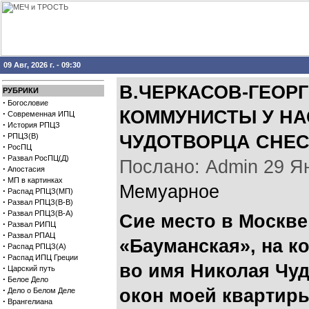
09 Авг, 2026 г. - 09:30
В.ЧЕРКАСОВ-ГЕОР
РУБРИКИ
·
Богословие
КОММУНИСТЫ У НА
·
Современная ИПЦ
·
История РПЦЗ
·
РПЦЗ(В)
ЧУДОТВОРЦА СНЕС
·
РосПЦ
·
Развал РосПЦ(Д)
Послано: Admin 29 Янв
·
Апостасия
·
МП в картинках
Мемуарное
·
Распад РПЦЗ(МП)
·
Развал РПЦЗ(В-В)
·
Развал РПЦЗ(В-А)
Сие место в Москве
·
Развал РИПЦ
·
Развал РПАЦ
«Бауманская», на к
·
Распад РПЦЗ(А)
·
Распад ИПЦ Греции
во имя Николая Чуд
·
Царский путь
·
Белое Дело
·
окон моей квартиры
Дело о Белом Деле
·
Врангелиана