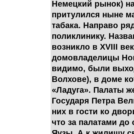
Немецкий рынок) н
притулился ныне м
табака. Направо ря
поликлинику. Назв
возникло в XVIII ве
домовладелицы Нов
видимо, были выхо
Волхове), в доме к
«Ладуга». Палаты 
Государя Петра Вел
них в гости ко дво
что за палатами до 
Яузы. А к жилищу с