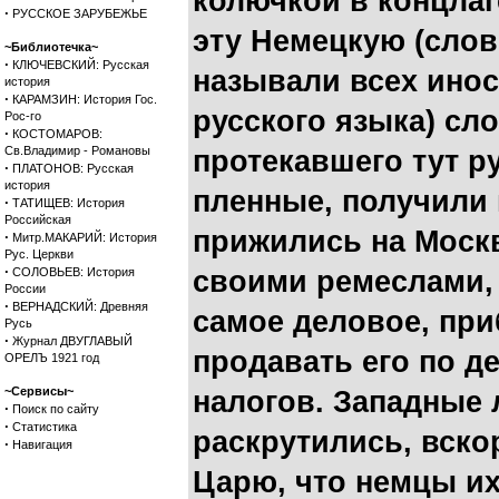
колючкой в концлаг
·
РУССКОЕ ЗАРУБЕЖЬЕ
эту Немецкую (слов
~Библиотечка~
·
КЛЮЧЕВСКИЙ: Русская
называли всех инос
история
·
КАРАМЗИН: История Гос.
русского языка) сл
Рос-го
·
КОСТОМАРОВ:
Св.Владимир - Романовы
протекавшего тут р
·
ПЛАТОНОВ: Русская
история
пленные, получили 
·
ТАТИЩЕВ: История
Российская
прижились на Москв
·
Митр.МАКАРИЙ: История
Рус. Церкви
·
СОЛОВЬЕВ: История
своими ремеслами, 
России
·
ВЕРНАДСКИЙ: Древняя
самое деловое, пр
Русь
·
Журнал ДВУГЛАВЫЙ
продавать его по д
ОРЕЛЪ 1921 год
~Сервисы~
налогов. Западные
·
Поиск по сайту
·
Статистика
раскрутились, вско
·
Навигация
Царю, что немцы их