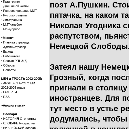
·
Казачество
поэт А.Пушкин. Стои
·
Дни нашей жизни
·
Репрессирование МИТ
пятачка, на каком 
·
Русская защита
·
Литстраница
Николая Угодника с
·
МИТ-альбом
·
Мемуарное
распутством, пьянс
~Меню~
·
Главная страница
Немецкой Слободы
·
Администратор
·
Выход
·
Библиотека
·
Состав РПЦЗ(В)
Затеял нашу Немец
·
Обзоры
·
Новости
Грозный, когда пос
МЕЧ и ТРОСТЬ 2002-2005:
·
АРХИВ СТАРОГО МИТ
пригнали в столицу
2002-2005 годов
·
ГАЛЕРЕЯ
иностранцев. Для п
·
RSS
~Апологетика~
тут место в устье р
~Словари~
додумались, чтобы
·
ИСТОРИЯ Отечества
·
СЛОВАРЬ биографий
·
БИБЛЕЙСКИЙ словарь