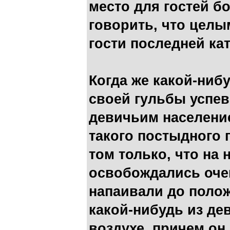
место для гостей б
говорить, что целы
гости последней кат
Когда же какой-нибу
своей гульбы успе
девичьим населени
такого постыдного 
том только, что на н
освобождались оче
напаивали до полож
какой-нибудь из де
воздухе, причем он