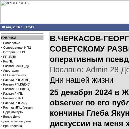
10 Авг, 2026 г. - 12:43
В.ЧЕРКАСОВ-ГЕОРГ
РУБРИКИ
·
Богословие
СОВЕТСКОМУ РАЗВ
·
Современная ИПЦ
·
История РПЦЗ
·
РПЦЗ(В)
оперативным псевд
·
РосПЦ
·
Развал РосПЦ(Д)
Послано: Admin 28 Дек
·
Апостасия
·
МП в картинках
Дни нашей жизни
·
Распад РПЦЗ(МП)
·
Развал РПЦЗ(В-В)
·
Развал РПЦЗ(В-А)
25 декабря 2024 в 
·
Развал РИПЦ
·
Развал РПАЦ
observer по его пуб
·
Распад РПЦЗ(А)
·
Распад ИПЦ Греции
кончины Глеба Якун
·
Царский путь
·
Белое Дело
·
дискуссии на меня 
Дело о Белом Деле
·
Врангелиана