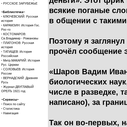
деньги». Этот фрик
·
РУССКОЕ ЗАРУБЕЖЬЕ
всякие поганые сл
~Библиотечка~
·
КЛЮЧЕВСКИЙ: Русская
в общении с такими 
история
·
КАРАМЗИН: История Гос.
Рос-го
·
КОСТОМАРОВ:
Св.Владимир - Романовы
Поэтому я заглянул
·
ПЛАТОНОВ: Русская
история
прочёл сообщение э
·
ТАТИЩЕВ: История
Российская
·
Митр.МАКАРИЙ: История
Рус. Церкви
·
СОЛОВЬЕВ: История
«Шаров Вадим Иван
России
·
ВЕРНАДСКИЙ: Древняя
биологических наук
Русь
·
Журнал ДВУГЛАВЫЙ
числе в разведке, т
ОРЕЛЪ 1921 год
~Сервисы~
написано), за грани
·
Поиск по сайту
·
Статистика
·
Навигация
Так он во-первых, 