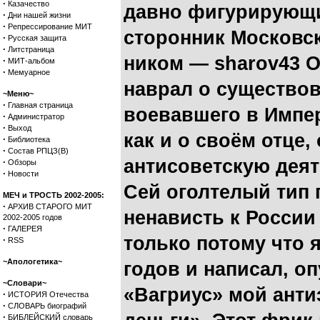
·
Казачество
давно фигурирующ
·
Дни нашей жизни
·
Репрессирование МИТ
сторонник Московск
·
Русская защита
·
Литстраница
ником — sharov43 О
·
МИТ-альбом
·
Мемуарное
наврал о существов
~Меню~
·
Главная страница
воевавшего в Импе
·
Администратор
·
Выход
как и о своём отце,
·
Библиотека
·
Состав РПЦЗ(В)
антисоветскую деят
·
Обзоры
·
Новости
Сей оголтелый тип 
МЕЧ и ТРОСТЬ 2002-2005:
·
АРХИВ СТАРОГО МИТ
ненависть к России 
2002-2005 годов
·
ГАЛЕРЕЯ
только потому что я
·
RSS
~Апологетика~
годов и написал, о
~Словари~
«Вагриус» мой ант
·
ИСТОРИЯ Отечества
·
СЛОВАРЬ биографий
·
БИБЛЕЙСКИЙ словарь