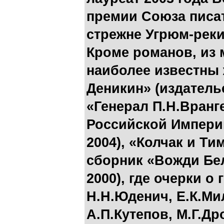
премии Союза писат
стрежне Угрюм-реки
Кроме романов, из 
наиболее известны
Деникин» (издатель
«Генерал П.Н.Вранг
Российской Импери
2004), «Колчак и Ти
сборник «Вожди Бе
2000), где очерки о
Н.Н.Юденич, Е.К.Ми
А.П.Кутепов, М.Г.Др