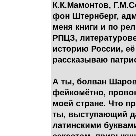
К.К.Мамонтов, Г.М.С
фон Штернберг, адм
меня книги и по ре
РПЦЗ, литературове
историю России, её
рассказываю патрио
А ты, болван Шаро
фейкомётно, провок
моей стране. Что п
ты, выступающий д
латинскими буквам