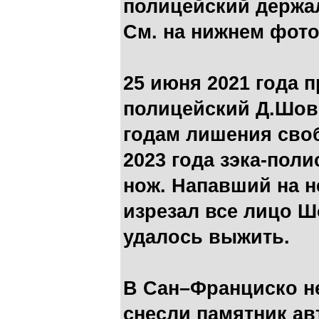
полицейский держал
См. на нижнем фото
25 июня 2021 года
полицейский Д.Шови
годам лишения своб
2023 года зэка-пол
нож. Напавший на н
изрезал все лицо Ш
удалось выжить.
В Сан–Франциско н
снесли памятник ав