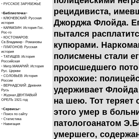
полицейскими негра
·
РУССКОЕ ЗАРУБЕЖЬЕ
рецидивиста, имевш
~Библиотечка~
·
КЛЮЧЕВСКИЙ: Русская
Джорджа Флойда. Ег
история
·
КАРАМЗИН: История Гос.
пытался расплатит
Рос-го
·
КОСТОМАРОВ:
Св.Владимир - Романовы
купюрами. Наркома
·
ПЛАТОНОВ: Русская
история
полисмены стали ег
·
ТАТИЩЕВ: История
Российская
происшедшего пото
·
Митр.МАКАРИЙ: История
Рус. Церкви
·
СОЛОВЬЕВ: История
прохожие: полицей
России
·
ВЕРНАДСКИЙ: Древняя
удерживает Флойда 
Русь
·
Журнал ДВУГЛАВЫЙ
на шею. Тот теряет 
ОРЕЛЪ 1921 год
~Сервисы~
этого умер в больн
·
Поиск по сайту
·
Статистика
патологоанатом Э.Б
·
Навигация
умершего, содержа