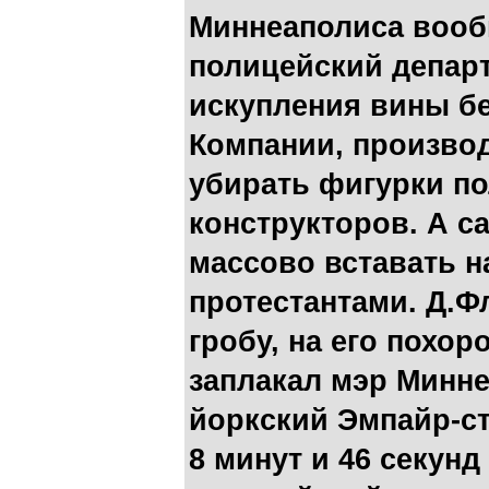
Миннеаполиса вооб
полицейский департ
искупления вины б
Компании, произво
убирать фигурки по
конструкторов. А с
массово вставать н
протестантами. Д.Ф
гробу, на его похор
заплакал мэр Минне
йоркский Эмпайр-ст
8 минут и 46 секунд