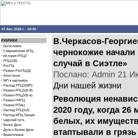
07 Авг, 2026 г. - 18:40
В.Черкасов-Георгие
РУБРИКИ
·
Богословие
чернокожие начали 
·
Современная ИПЦ
·
История РПЦЗ
·
РПЦЗ(В)
случай в Сиэтле»
·
РосПЦ
·
Развал РосПЦ(Д)
Послано: Admin 21 Июл
·
Апостасия
·
МП в картинках
Дни нашей жизни
·
Распад РПЦЗ(МП)
·
Развал РПЦЗ(В-В)
·
Развал РПЦЗ(В-А)
Революция ненавис
·
Развал РИПЦ
·
Развал РПАЦ
2020 году, когда 2
·
Распад РПЦЗ(А)
·
Распад ИПЦ Греции
белых, их имуществ
·
Царский путь
·
Белое Дело
·
втаптывали в грязь
Дело о Белом Деле
·
Врангелиана