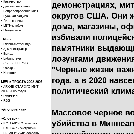
·
Казачество
демонстрациях, мит
·
Дни нашей жизни
·
Репрессирование МИТ
округов США. Они 
·
Русская защита
·
Литстраница
дома, магазины, оф
·
МИТ-альбом
·
Мемуарное
избивали полицейск
~Меню~
·
Главная страница
памятники выдающ
·
Администратор
·
Выход
лозунгами движения 
·
Библиотека
·
Состав РПЦЗ(В)
"Черные жизни важн
·
Обзоры
·
Новости
года, а в 2020 нав
МЕЧ и ТРОСТЬ 2002-2005:
·
АРХИВ СТАРОГО МИТ
политический клима
2002-2005 годов
·
ГАЛЕРЕЯ
·
RSS
~Апологетика~
Массовое черное во
~Словари~
убийства в Миннеа
·
ИСТОРИЯ Отечества
·
СЛОВАРЬ биографий
·
БИБЛЕЙСКИЙ словарь