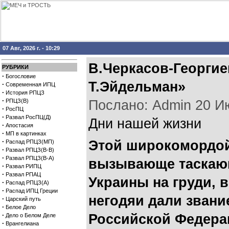
07 Авг, 2026 г. - 10:29
В.Черкасов-Георгие
РУБРИКИ
·
Богословие
Т.Эйдельман»
·
Современная ИПЦ
·
История РПЦЗ
·
РПЦЗ(В)
Послано: Admin 20 Июл
·
РосПЦ
·
Развал РосПЦ(Д)
Дни нашей жизни
·
Апостасия
·
МП в картинках
·
Этой широкомордой
Распад РПЦЗ(МП)
·
Развал РПЦЗ(В-В)
·
Развал РПЦЗ(В-А)
вызывающе таскаю
·
Развал РИПЦ
·
Развал РПАЦ
Украины на груди, в
·
Распад РПЦЗ(А)
·
Распад ИПЦ Греции
негодяи дали звани
·
Царский путь
·
Белое Дело
·
Российской Федера
Дело о Белом Деле
·
Врангелиана