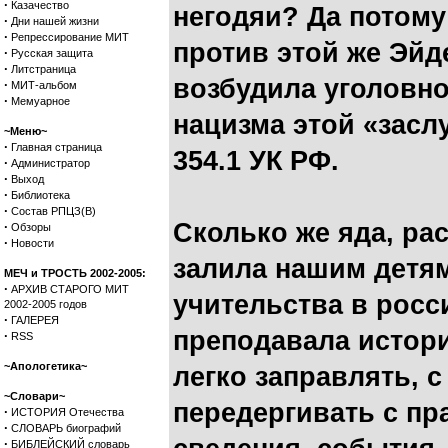
·
Казачество
негодяи? Да потому
·
Дни нашей жизни
·
Репрессирование МИТ
против этой же Эй
·
Русская защита
·
Литстраница
возбудила уголовно
·
МИТ-альбом
·
Мемуарное
нацизма этой «засл
~Меню~
·
Главная страница
354.1 УК РФ.
·
Администратор
·
Выход
·
Библиотека
·
Состав РПЦЗ(В)
Сколько же яда, ра
·
Обзоры
·
Новости
залила нашим детям
МЕЧ и ТРОСТЬ 2002-2005:
·
АРХИВ СТАРОГО МИТ
учительства в росс
2002-2005 годов
·
ГАЛЕРЕЯ
преподавала истори
·
RSS
~Апологетика~
легко заправлять, 
~Словари~
передергивать с п
·
ИСТОРИЯ Отечества
·
СЛОВАРЬ биографий
·
БИБЛЕЙСКИЙ словарь