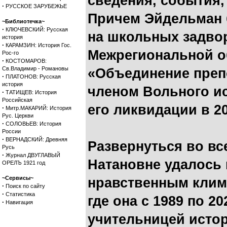
сведения, события,
·
РУССКОЕ ЗАРУБЕЖЬЕ
Причем Эйдельман 
~Библиотечка~
·
КЛЮЧЕВСКИЙ: Русская
на школьных задвор
история
·
КАРАМЗИН: История Гос.
Межрегиональной о
Рос-го
·
КОСТОМАРОВ:
Св.Владимир - Романовы
«Объединение преп
·
ПЛАТОНОВ: Русская
история
членом Вольного и
·
ТАТИЩЕВ: История
Российская
его ликвидации в 20
·
Митр.МАКАРИЙ: История
Рус. Церкви
·
СОЛОВЬЕВ: История
России
·
ВЕРНАДСКИЙ: Древняя
Развернуться во вс
Русь
·
Журнал ДВУГЛАВЫЙ
Натановне удалось 
ОРЕЛЪ 1921 год
~Сервисы~
нравственным клим
·
Поиск по сайту
·
Статистика
где она с 1989 по 2
·
Навигация
учительницей истор