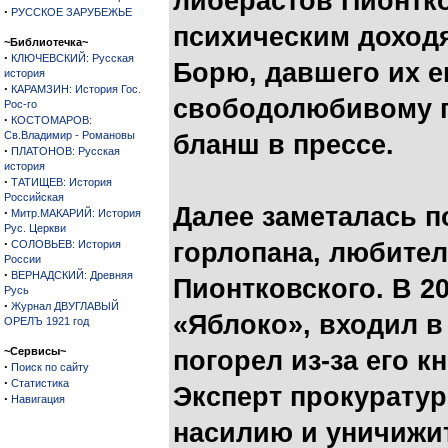
либерастов Пионтк
·
РУССКОЕ ЗАРУБЕЖЬЕ
психическим доход
~Библиотечка~
·
КЛЮЧЕВСКИЙ: Русская
Борю, давшего их 
история
·
КАРАМЗИН: История Гос.
свободолюбивому п
Рос-го
·
КОСТОМАРОВ:
Св.Владимир - Романовы
бланш в прессе.
·
ПЛАТОНОВ: Русская
история
·
ТАТИЩЕВ: История
Российская
Далее заметалась п
·
Митр.МАКАРИЙ: История
Рус. Церкви
·
СОЛОВЬЕВ: История
горлопана, любител
России
·
ВЕРНАДСКИЙ: Древняя
Пионтковского. В 2
Русь
·
Журнал ДВУГЛАВЫЙ
«Яблоко», входил в 
ОРЕЛЪ 1921 год
~Сервисы~
погорел из-за его 
·
Поиск по сайту
·
Статистика
Эксперт прокурату
·
Навигация
насилию и уничижи