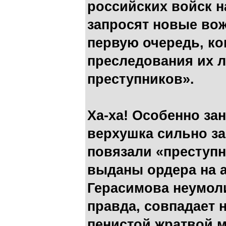
российских войск н
запросят новые вож
первую очередь, ко
преследования их л
преступников».
Ха-ха! Особенно за
верхушка сильно за
повязали «преступн
выданы ордера на а
Герасимова неумол
правда, совпадает 
пенистой жратвой м