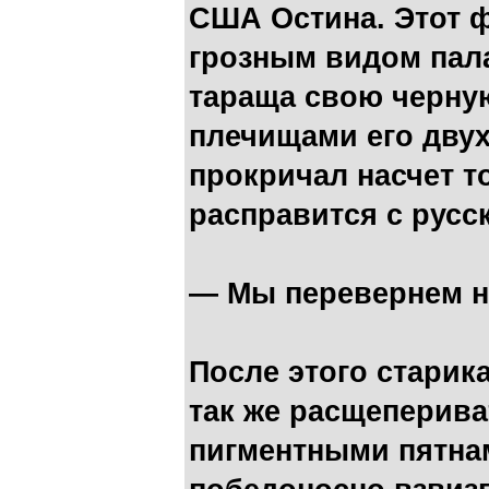
США Остина. Этот ф
грозным видом пал
тараща свою черну
плечищами его дву
прокричал насчет т
расправится с русс
— Мы перевернем н
После этого старик
так же расщеперив
пигментными пятна