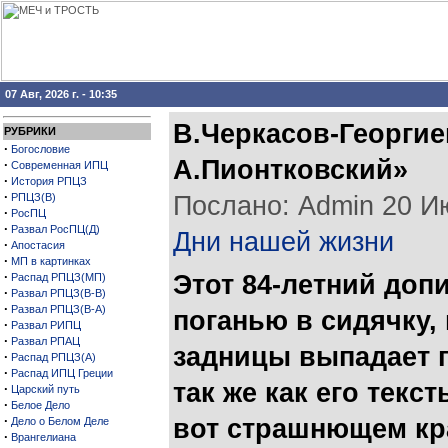
07 Авг, 2026 г. - 10:35
В.Черкасов-Георгие
РУБРИКИ
·
Богословие
А.Пионтковский»
·
Современная ИПЦ
·
История РПЦЗ
·
РПЦЗ(В)
Послано: Admin 20 Июл
·
РосПЦ
·
Развал РосПЦ(Д)
Дни нашей жизни
·
Апостасия
·
МП в картинках
·
Этот 84-летний доп
Распад РПЦЗ(МП)
·
Развал РПЦЗ(В-В)
·
Развал РПЦЗ(В-А)
поганью в сидячку, 
·
Развал РИПЦ
·
Развал РПАЦ
задницы выпадает п
·
Распад РПЦЗ(А)
·
Распад ИПЦ Греции
так же как его текс
·
Царский путь
·
Белое Дело
·
вот страшнющем кр
Дело о Белом Деле
·
Врангелиана