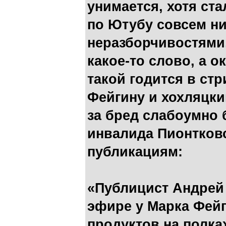
унимается, хотя ст
по Ютубу совсем н
неразборчивостями,
какое-то слово, а 
такой годится в ст
Фейгину и хохляцки
за бред слабоумно 
инвалида Пионтковс
публикациям:
«Публицист Андрей 
эфире у Марка Фейг
продуктов на полка