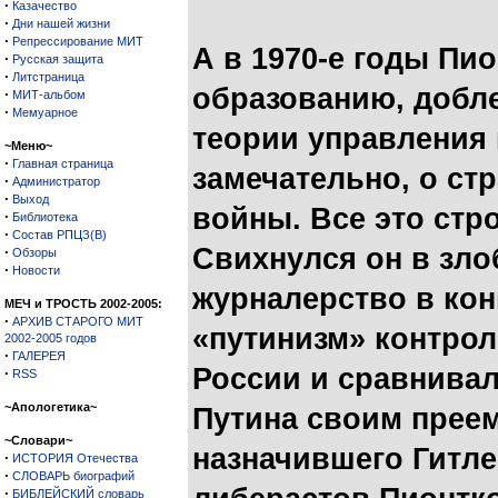
·
Казачество
·
Дни нашей жизни
·
Репрессирование МИТ
А в 1970-е годы Пи
·
Русская защита
·
Литстраница
образованию, добл
·
МИТ-альбом
·
Мемуарное
теории управления 
~Меню~
·
Главная страница
замечательно, о ст
·
Администратор
·
Выход
войны. Все это стро
·
Библиотека
·
Состав РПЦЗ(В)
Свихнулся он в зло
·
Обзоры
·
Новости
журналерство в кон
МЕЧ и ТРОСТЬ 2002-2005:
·
АРХИВ СТАРОГО МИТ
«путинизм» контро
2002-2005 годов
·
ГАЛЕРЕЯ
России и сравнива
·
RSS
~Апологетика~
Путина своим преем
~Словари~
назначившего Гитле
·
ИСТОРИЯ Отечества
·
СЛОВАРЬ биографий
·
БИБЛЕЙСКИЙ словарь