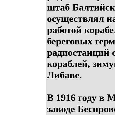
штаб Балтийск
осуществлял н
работой кораб
береговых гер
радиостанций 
кораблей, зим
Либаве.
В 1916 году в 
заводе Беспро