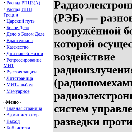
Радиоэлектрон
·
Распад РПЦЗ(А)
·
Распад ИПЦ
(РЭБ) — разно
Греции
·
Царский путь
·
вооружённой бо
Белое Дело
·
Дело о Белом Деле
·
которой осуще
Врангелиана
·
Казачество
·
воздействие
Дни нашей жизни
·
Репрессирование
МИТ
радиоизлучен
·
Русская защита
·
Литстраница
(радиопомехам
·
МИТ-альбом
·
Мемуарное
радиоэлектрон
~Меню~
систем управле
·
Главная страница
·
Администратор
разведки прот
·
Выход
·
Библиотека