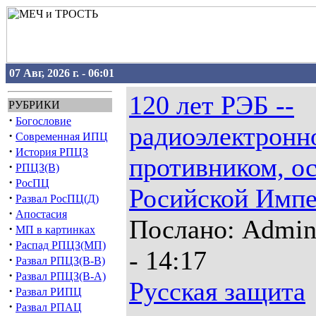
07 Авг, 2026 г. - 06:01
120 лет РЭБ --
РУБРИКИ
·
Богословие
радиоэлектронн
·
Современная ИПЦ
·
История РПЦЗ
противником, о
·
РПЦЗ(В)
·
РосПЦ
Росийской Имп
·
Развал РосПЦ(Д)
·
Апостасия
Послано: Admin 
·
МП в картинках
·
Распад РПЦЗ(МП)
- 14:17
·
Развал РПЦЗ(В-В)
·
Развал РПЦЗ(В-А)
Русская защита
·
Развал РИПЦ
·
Развал РПАЦ