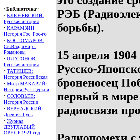
это создание с
~Библиотечка~
РЭБ (Радиоэле
·
КЛЮЧЕВСКИЙ:
Русская история
борьбы).
·
КАРАМЗИН:
История Гос. Рос-го
·
КОСТОМАРОВ:
Св.Владимир -
15 апреля 1904 
Романовы
·
ПЛАТОНОВ:
Русская история
Русско-Японск
·
ТАТИЩЕВ:
История Российская
броненосец По
·
Митр.МАКАРИЙ:
История Рус. Церкви
первый в мире
·
СОЛОВЬЕВ:
История России
радиосвязи пр
·
ВЕРНАДСКИЙ:
Древняя Русь
·
Журнал
ДВУГЛАВЫЙ
ОРЕЛЪ 1921 год
Радиопомехи с 