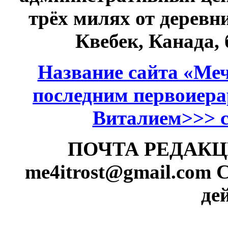
трёх милях от дерев
Квебек, Канада,
Название сайта «Меч
последним первоиер
Виталием>>> см
ПОЧТА РЕДАКЦИИ
me4itrost@gmail.com
С
де