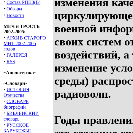
изменения кач
·
Состав РПЦЗ(В)
·
Обзоры
циркулирующе
·
Новости
военной инфор
МЕЧ и ТРОСТЬ
2002-2005:
·
АРХИВ СТАРОГО
своих систем 
МИТ 2002-2005
годов
воздействий, а
·
ГАЛЕРЕЯ
·
RSS
изменение усло
~Апологетика~
среды) распро
~Словари~
·
ИСТОРИЯ
радиоволн.
Отечества
·
СЛОВАРЬ
биографий
·
БИБЛЕЙСКИЙ
Годы правления
словарь
·
РУССКОЕ
ЗАРУБЕЖЬЕ