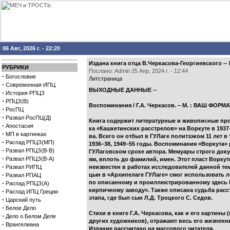
06 Авг, 2026 г. - 22:20
Издана книга отца В.Черкасова-Георгиевского -
РУБРИКИ
Послано: Admin 25 Апр, 2024 г. - 12:44
·
Богословие
Литстраница
·
Современная ИПЦ
ВЫХОДНЫЕ ДАННЫЕ --
·
История РПЦЗ
·
РПЦЗ(В)
Воспоминания / Г.А. Черкасов. – М. : ВАШ ФОРМАТ, 
·
РосПЦ
·
Развал РосПЦ(Д)
Книга содержит литературные и живописные пр
·
Апостасия
ка «Кашкетинских расстрелов» на Воркуте в 1937–
·
МП в картинках
ва. Всего он отбыл в ГУЛаге политзэком 11 лет в 
·
Распад РПЦЗ(МП)
1936–38, 1949–55 годы. Воспоминания «Воркута»
·
Развал РПЦЗ(В-В)
ГУЛаговском сроке автора. Мемуары строго док
·
Развал РПЦЗ(В-А)
ям, вплоть до фамилий, имен. Этот пласт Воркут
·
Развал РИПЦ
неизвестен в работах исследователей данной те
·
цын в «Архипелаге ГУЛаге» смог использовать
Развал РПАЦ
·
по описанному и проиллюстрированному здесь 
Распад РПЦЗ(А)
кирпичному заводу». Также описана судьба расс
·
Распад ИПЦ Греции
этапа, где был сын Л.Д. Троцкого С. Седов.
·
Царский путь
·
Белое Дело
Стихи в книге Г.А. Черкасова, как и его картины 
·
Дело о Белом Деле
других художников), отражают весь его жизненн
·
Врангелиана
Издание рассчитано на массового читателя.