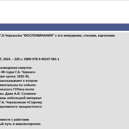
- Г.А.Черкасова "ВОСПОМИНАНИЯ" с его мемуарами, стихами, картинами
2024. – 220 с. ISBN 978-5-00147-581-1
оизведения смертни-
38 годах Г.А. Черкасо-
три срока: 1932-34,
 рассказывают о втором
ументальны по событи-
инского ГУЛага почти
мы. Даже А.И. Солжени-
 лишь небольшой материал
Г.А. Черкасовым «Старому
трелянного троцкистского
(вместе с работами
ый путь и мировоззрение.