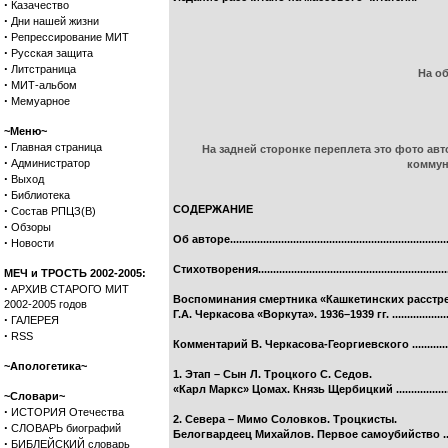
·
Казачество
·
Дни нашей жизни
·
Репрессирование МИТ
·
Русская защита
·
Литстраница
На об
·
МИТ-альбом
·
Мемуарное
~Меню~
·
Главная страница
На задней сторонке переплета это фото авт
·
Администратор
коммуни
·
Выход
·
Библиотека
·
СОДЕРЖАНИЕ
Состав РПЦЗ(В)
·
Обзоры
Об авторе.........................................................................
·
Новости
Стихотворения................................................................
МЕЧ и ТРОСТЬ 2002-2005:
·
АРХИВ СТАРОГО МИТ
Воспоминания смертника «Кашкетинских расстр
2002-2005 годов
Г.А. Черкасова «Воркута». 1936–1939 гг. ......................
·
ГАЛЕРЕЯ
·
RSS
Комментарий В. Черкасова-Георгиевского .................
~Апологетика~
1. Этап – Сын Л. Троцкого С. Седов.
«Карл Маркс» Цомах. Князь Щербицкий .......................
~Словари~
·
ИСТОРИЯ Отечества
2. Севера – Мимо Соловков. Троцкисты.
·
СЛОВАРЬ биографий
Белогвардеец Михайлов. Первое самоубийство ..........
·
БИБЛЕЙСКИЙ словарь