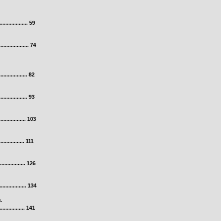
................. 59
............... 74
............ 82
.............. 93
................ 103
............ 111
............... 126
................ 134
.
............. 141