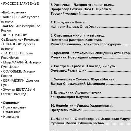
·
РУССКОЕ ЗАРУБЕЖЬЕ
3. Ухтпечлаг – Лагерно-угольная пыль.
Профессор Рохкин. Поэт С. Щипачев.
~Библиотечка~
Троцкий-младший ..........................................................
·
КЛЮЧЕВСКИЙ: Русская
история
4. Голодовка – Цинга.
·
КАРАМЗИН: История Гос.
«Шпион» Валера. Опер Уськов.......................................
Рос-го
·
КОСТОМАРОВ:
5. Смертники – Кирпичный завод.
Св.Владимир - Романовы
Палатка на расстрел. Кашкетин.
·
ПЛАТОНОВ: Русская
Мишка Пшеничный. Убийство «прокурора» .................
история
·
6. Крестики – Катакомбный священник отец Егор.
ТАТИЩЕВ: История
Мученики. Новогодний концерт ....................................
Российская
·
Митр.МАКАРИЙ: История
7. Расстрел – Грабеж. В последний путь.
Рус. Церкви
Очевидец Рахматулин ...................................................
·
СОЛОВЬЕВ: История
России
8. Уцелевшие – Слепота. Жорка Москва.
·
ВЕРНАДСКИЙ: Древняя
Бандит Спыхальский. Мышонков .................................
Русь
·
Журнал ДВУГЛАВЫЙ
9. Штрафники. Аферист-грузин.
ОРЕЛЪ 1921 год
Контрабандист Юсупов .................................................
~Сервисы~
10. Недобитки – Управа. Удавленники.
·
Поиск по сайту
Предатель Ройтман ........................................................
·
Статистика
·
Навигация
11. На волю-I – Освобождение. Зырянская Маруся
Сусанна. Волки. «Ямник» Глебыч..................................