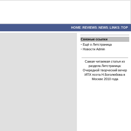
HOME
::
REVIEWS
::
NEWS
::
LINKS
::
TOP
Связные ссылки
·
Ещё о Литстраница
·
Новости Admin
Самая читаемая статья из
раздела Литстраница:
Очередной творческий вечер
ИПХ поэта Н.Боголюбова в
Москве 2010 года