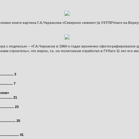
ложке книги картина Г.А.Черкасова «Северное сияние» (в УХТПЕЧлаге на Ворку
ора с подписью -- «Г.А.Черкасов в 1960-х годах иронично сфотографировался 
зма строитель», что верно, т.к. он политзэком отработал в ГУЛаге 11 лет его жи
.............. 3
............. 7
елов»
.......... 21
.......... 23
........... 25
............ 41