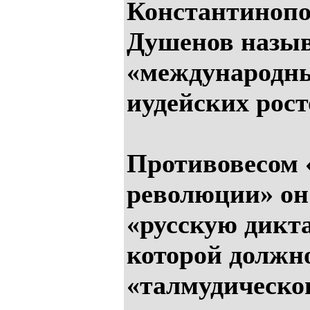
Константинопо
Душенов назы
«международны
иудейских рос
Противовесом 
революции» он
«русскую дикт
которой должн
«талмудическог