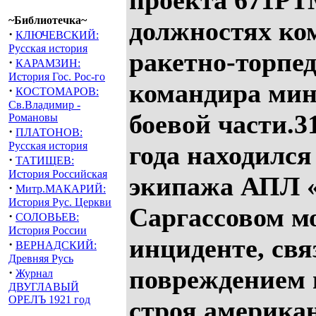
проекта 671РТ
~Библиотечка~
должностях ко
·
КЛЮЧЕВСКИЙ:
Русская история
ракетно-торпе
·
КАРАМЗИН:
История Гос. Рос-го
командира мин
·
КОСТОМАРОВ:
Св.Владимир -
боевой части.3
Романовы
·
ПЛАТОНОВ:
Русская история
года находился
·
ТАТИЩЕВ:
История Российская
экипажа АПЛ «
·
Митр.МАКАРИЙ:
История Рус. Церкви
Саргассовом м
·
СОЛОВЬЕВ:
История России
инциденте, свя
·
ВЕРНАДСКИЙ:
Древняя Русь
повреждением 
·
Журнал
ДВУГЛАВЫЙ
ОРЕЛЪ 1921 год
строя америка