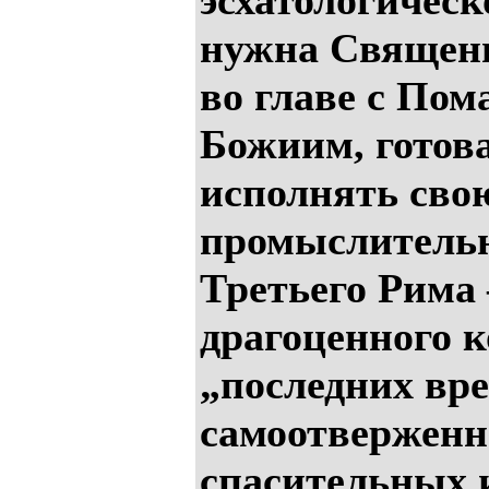
эсхатологичес
нужна Священ
во главе с По
Божиим, готов
исполнять сво
промыслитель
Третьего Рима
драгоценного к
„последних вре
самоотверженн
спасительных 