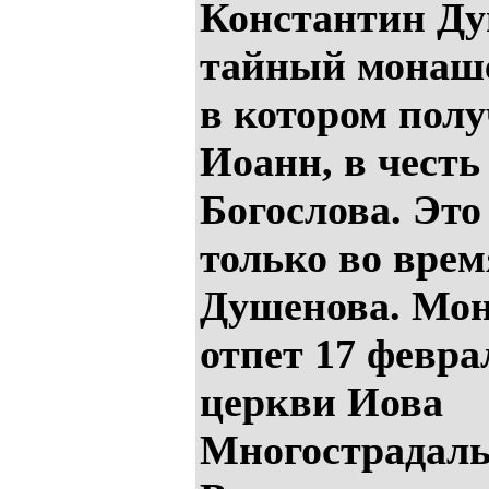
Константин Д
тайный монаше
в котором пол
Иоанн, в чест
Богослова. Эт
только во вре
Душенова. Мо
отпет 17 февра
церкви Иова
Многострадаль