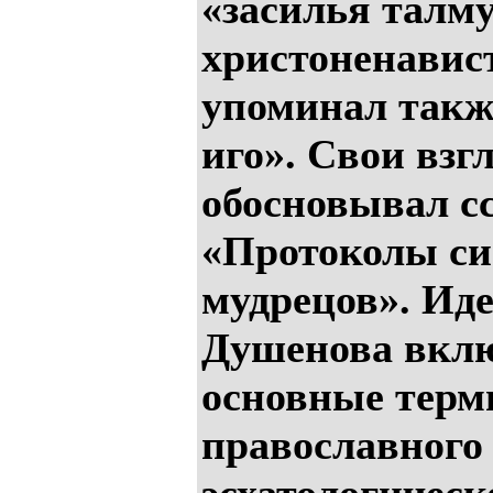
«засилья талму
христоненавис
упоминал такж
иго». Свои взг
обосновывал с
«Протоколы си
мудрецов». Ид
Душенова вклю
основные терм
православного