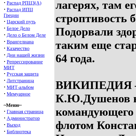
лагерях, там е
·
Распад РПЦЗ(А)
·
Распад ИПЦ
строптивость б
Греции
·
Царский путь
·
Подорвали здо
Белое Дело
·
Дело о Белом Деле
·
таким еще ста
Врангелиана
·
Казачество
·
64 года.
Дни нашей жизни
·
Репрессирование
МИТ
·
Русская защита
·
Литстраница
ВИКИПЕДИЯ
·
МИТ-альбом
·
Мемуарное
К.Ю.Душенов в
~Меню~
командующего
·
Главная страница
·
Администратор
флотом Конста
·
Выход
·
Библиотека