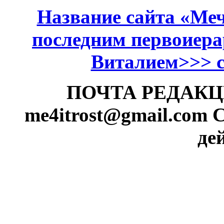
Название сайта «Меч
последним первоиер
Виталием>>> см
ПОЧТА РЕДАКЦИИ
me4itrost@gmail.com
С
де