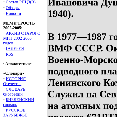
Ивановича Ду
·
Состав РПЦЗ(В)
·
Обзоры
1940).
·
Новости
МЕЧ и ТРОСТЬ
2002-2005:
·
АРХИВ СТАРОГО
В 1977—1987 г
МИТ 2002-2005
годов
ВМФ СССР. Ок
·
ГАЛЕРЕЯ
·
RSS
Военно-Морск
~Апологетика~
подводного пл
~Словари~
·
ИСТОРИЯ
Ленинского Ко
Отечества
·
СЛОВАРЬ
Служил на Сев
биографий
·
БИБЛЕЙСКИЙ
на атомных по
словарь
·
РУССКОЕ
ЗАРУБЕЖЬЕ