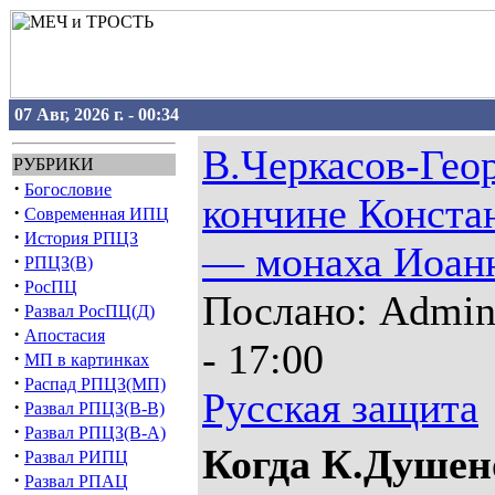
07 Авг, 2026 г. - 00:34
В.Черкасов-Гео
РУБРИКИ
·
Богословие
кончине Конста
·
Современная ИПЦ
·
История РПЦЗ
— монаха Иоан
·
РПЦЗ(В)
·
РосПЦ
Послано: Admin 
·
Развал РосПЦ(Д)
·
Апостасия
- 17:00
·
МП в картинках
·
Распад РПЦЗ(МП)
Русская защита
·
Развал РПЦЗ(В-В)
·
Развал РПЦЗ(В-А)
Когда К.Душен
·
Развал РИПЦ
·
Развал РПАЦ