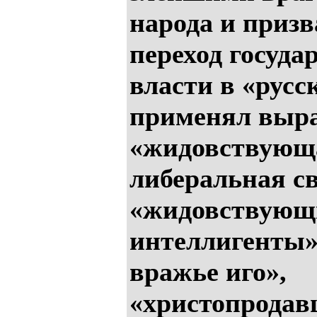
народа и призв
переход госуда
власти в «русс
применял выр
«жидовствующ
либеральная св
«жидовствующ
интеллигенты»
вражье иго»,
«христопродав