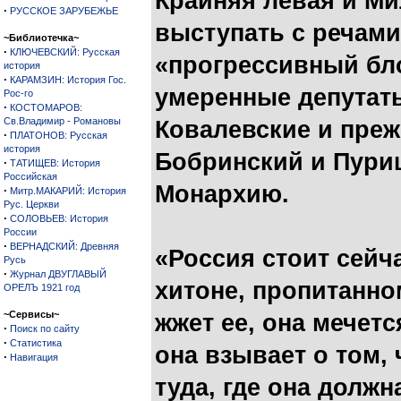
Крайняя левая и Ми
·
РУССКОЕ ЗАРУБЕЖЬЕ
выступать с речам
~Библиотечка~
·
КЛЮЧЕВСКИЙ: Русская
«прогрессивный бло
история
·
КАРАМЗИН: История Гос.
умеренные депутат
Рос-го
·
КОСТОМАРОВ:
Св.Владимир - Романовы
Ковалевские и преж
·
ПЛАТОНОВ: Русская
история
Бобринский и Пури
·
ТАТИЩЕВ: История
Российская
Монархию.
·
Митр.МАКАРИЙ: История
Рус. Церкви
·
СОЛОВЬЕВ: История
России
·
ВЕРНАДСКИЙ: Древняя
«Россия стоит сейча
Русь
·
Журнал ДВУГЛАВЫЙ
хитоне, пропитанно
ОРЕЛЪ 1921 год
~Сервисы~
жжет ее, она мечетс
·
Поиск по сайту
·
Статистика
она взывает о том,
·
Навигация
туда, где она должн