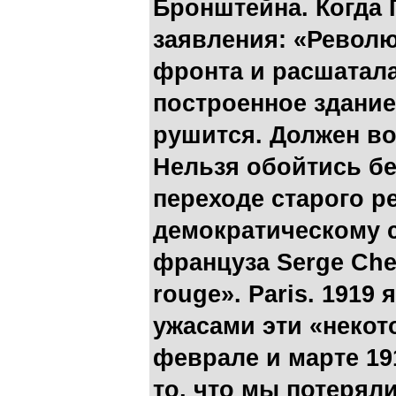
Бронштейна. Когда 
заявления: «Револ
фронта и расшатал
построенное здани
рушится. Должен в
Нельзя обойтись бе
переходе старого р
демократическому 
француза Serge Che
rouge». Paris. 1919
ужасами эти «некот
феврале и марте 191
то, что мы потерял