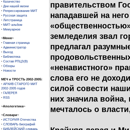
·
Казачество
правительством Го
·
Дни нашей жизни
·
Репрессирование МИТ
нападавшей на него
·
Русская защита
·
Литстраница
«общественностью»
·
МИТ-альбом
·
Мемуарное
земледелия звал го
~Меню~
·
Главная страница
предлагал разумны
·
Администратор
·
Выход
продовольственных
·
Библиотека
·
Состав РПЦЗ(В)
«ненавистного» пра
·
Обзоры
·
Новости
слова его не доход
МЕЧ и ТРОСТЬ 2002-2005:
·
АРХИВ СТАРОГО МИТ
силой совести наши
2002-2005 годов
·
ГАЛЕРЕЯ
них значила война, 
·
RSS
~Апологетика~
мечталось о власти
~Словари~
·
ИСТОРИЯ Отечества
·
СЛОВАРЬ биографий
·
БИБЛЕЙСКИЙ словарь