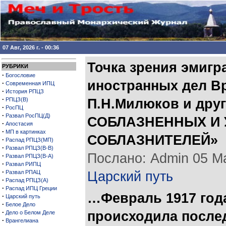
07 Авг, 2026 г. - 00:36
Точка зрения эмигр
РУБРИКИ
·
Богословие
иностранных дел В
·
Современная ИПЦ
·
История РПЦЗ
·
РПЦЗ(В)
П.Н.Милюков и дру
·
РосПЦ
·
Развал РосПЦ(Д)
СОБЛАЗНЕННЫХ И 
·
Апостасия
·
МП в картинках
СОБЛАЗНИТЕЛЕЙ»
·
Распад РПЦЗ(МП)
·
Развал РПЦЗ(В-В)
Послано: Admin 05 Мар
·
Развал РПЦЗ(В-А)
·
Развал РИПЦ
·
Развал РПАЦ
Царский путь
·
Распад РПЦЗ(А)
·
Распад ИПЦ Греции
…Февраль 1917 год
·
Царский путь
·
Белое Дело
·
происходила после
Дело о Белом Деле
·
Врангелиана