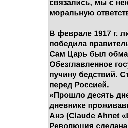
связались, мы с не
моральную ответств
В феврале 1917 г. 
победила правител
Сам Царь был обман
Обезглавленное го
пучину бедствий. С
перед Россией.
«Прошло десять дне
дневнике проживавш
Анэ (Claude Ahnet «L
Революция сделана