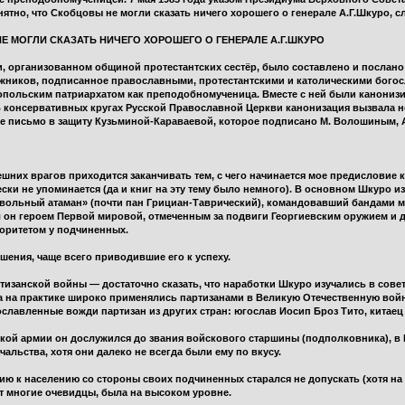
нятно, что Скобцовы не могли сказать ничего хорошего о генерале А.Г.Шкуро, с
НЕ МОГЛИ СКАЗАТЬ НИЧЕГО ХОРОШЕГО О ГЕНЕРАЛЕ А.Г.ШКУРО
и, организованном общиной протестантских сестёр, было составлено и послан
жников, подписанное православными, протестантскими и католическими богос
нопольским патриархатом как преподобномученица. Вместе с ней были канони
 консервативных кругах Русской Православной Церкви канонизация вызвала н
е письмо в защиту Кузьминой-Караваевой, которое подписано М. Волошиным, А. 
ешних врагов приходится заканчивать тем, с чего начинается мое предисловие к
ки не упоминается (да и книг на эту тему было немного). В основном Шкуро из
 «вольный атаман» (почти пан Грициан-Таврический), командовавший бандами м
 он героем Первой мировой, отмеченным за подвиги Георгиевским оружием и 
оритетом у подчиненных.
ения, чаще всего приводившие его к успеху.
тизанской войны — достаточно сказать, что наработки Шкуро изучались в сове
, а на практике широко применялись партизанами в Великую Отечественную войн
славленные вожди партизан из других стран: югослав Иосип Броз Тито, китаец 
кой армии он дослужился до звания войскового старшины (подполковника), в 
альства, хотя они далеко не всегда были ему по вкусу.
ию к населению со стороны своих подчиненных старался не допускать (хотя на 
ют многие очевидцы, была на высоком уровне.