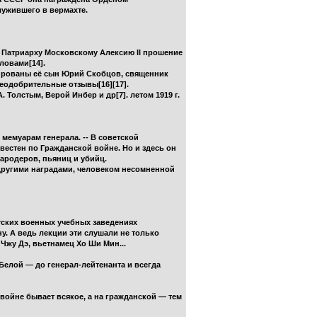
лужившего в вермахте.
о Патриарху Московскому Алексию II прошение
ловами[14].
зированы её сын Юрий Скобцов, священник
еодобрительные отзывы[16][17].
Толстым, Верой Инбер и др[7]. летом 1919 г.
 мемуарам генерала. -- В советской
вестен по Гражданской войне. Но и здесь он
ародеров, пьяниц и убийц.
другими наградами, человеком несомненной
тских военных учебных заведениях
у. А ведь лекции эти слушали не только
Чжу Дэ, вьетнамец Хо Ши Мин...
Белой — до генерал-лейтенанта и всегда
войне бывает всякое, а на гражданской — тем