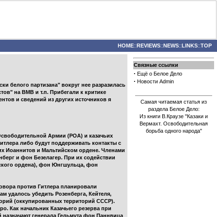
HOME
::
REVIEWS
::
NEWS
::
LINKS
::
TOP
Связные ссылки
·
Ещё о Белое Дело
·
Новости Admin
ки белого партизана" вокруг нее разразилась
ов" на ВМВ и т.п. Прибегали к критике
ентов и сведений из других источников я
Самая читаемая статья из
раздела Белое Дело:
Из книги В.Краузе "Казаки и
Вермахт. Освободительная
борьба одного народа"
 Освободительной Армии (РОА) и казачьих
Гитлера либо будут поддерживать контакты с
их Иоаннитов и Мальтийском ордене. Членами
берг и фон Безелагер. При их содействии
ского ордена), фон Юнгшульца, фон
аговора против Гитлера планировали
м удалось убедить Розенберга, Кейтеля,
торий (оккупированных территорий СССР).
ро. Как начальник Казачьего резерва при
й назначают генерала Гельмута фон Паннвица