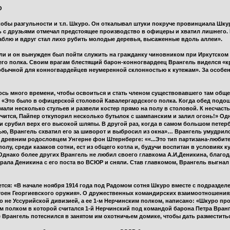
О
кобы разгульности и т.п. Шкуро. Он откалывал штуки покруче провинциала Шку
ь с друзьями отмечал предстоящее производство в офицеры и хватил лишнего.
аблю и вдруг стал лихо рубить молодые деревья, высаженные вдоль аллеи».
или и он вынужден был пойти служить на гражданку чиновником при Иркутском 
его полка. Своим врагам блестящий барон-конногвардеец Врангель виделся «
бычной для конногвардейцев неумеренной склонностью к кутежам». За особен
ось много времени, чтобы освоиться и стать членом существовавшего там обще
: «Это было в офицерской столовой Кавалергардского полка. Когда обед подош
али несколько стульев и развели костер прямо на полу в столовой. К несчастью
учится, Пайпер откупорил несколько бутылок с шампанским и залил огонь!» Од
 срубил верх его высокой шляпы. В другой раз, когда в самом большом петер
ью, Врангель схватил его за шиворот и выбросил из окна»… Врангель умудрил
 древним родословцем Унгерне фон Штернберге: ««...Это тип партизана-любит
олу, среди казаков сотни, ест из общего котла и, будучи воспитан в условиях 
днако более других Врангель не любил своего главкома А.И,Деникина, благо
ала Деникина с его поста во ВСЮР и сняли. Став главкомом, Врангель выгнал и
тся: «В начале ноября 1914 года под Радомом сотня Шкуро вместе с подраздел
стоен Георгиевского оружия». О дружественных командирских взаимоотношения
 не Уссурийской дивизией, а ее 1-м Нерчинским полком, написано: «Шкуро про
м полком в которой считался 1-й Нерчинский под командой барона Петра Вран
рангель потеснился в занятом им охотничьем домике, чтобы дать разместитьс