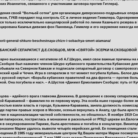
ких Иоаннитов, связанного с участниками заговора против Гитлера).
ождения своей "Волчьей сотни" для организации диверсионно-подрывных опера
рщиков, ГУКВ передают под контроль СС в личное ведение Гиммлера. Одноврем
ся только исключительно канцелярской работой по линии Казачьего резерва в
цирована Казачья дивизия фон Паннвица. Гиммлер и его окружение никогда не
istorii-general-shkuro-beschestnaya-zhizn-i-sobachya-smert-atamana/
УБАНСКИЙ СЕПАРАТИСТ Д.Е.СКОБЦОВ, МУЖ «СВЯТОЙ» ЭСЕРКИ М.СКОБЦОВОЙ
уарно высказавшиеся с негативом об А.Г.Шкуро, имел свои важные причины на
а Скобцов был назначен членом Шкуро кубанского правительства Кубанские деят
обывали на Северном Кавказе и подписали сепаратный договор с самопровозг
нский край и Чечня. Игра в сепаратизм в тот момент погубила Кубань. Белое д
ах русской смуты»: «Борьба кубанских правителей на два фронта — против бо
й. Она погубила и нас». – А.Шустов «Даниил Ермолаевич Скобцов: путь от Куба
цова – идейного врага главкома Деникина. В довершение к своему сепаратизму
-Караваевой – фамилия по ее первому мужу. Эта особа ныне гораздо более зн
остью взяли власть в городе, Кузьмина-Караваева, заняла должность комисс
езде партии правых эсеров в Москве, осенью вернулась в Анапу, где была арес
астие в национализации частной собственности, но обошлось». В ноябре 1919 С
ая папироски, постриглась в монахини в раскольной от РПЦЗ церкви вл.Евлог
в оккупированном Париже, была арестована и погибла в концлагере. Википеди
нахине Марии удалось вывезти четырёх еврейских детей. Ее помещения стали 
ещении.В 1985 году мемориальным центром Яд Вашем матери Марии посмертно
ее преподобномученицей. 7 мая 1985 года указом Президиума Верховного Сове