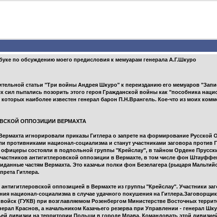
сбуке по обсуждению моего предисловия к мемуарам генерала А.Г.Шкуро
ительной статьи "Три войны Андрея Шкуро" к переизданию его мемуаров "Запис
х сил пытались позорить этого героя Гражданской войны как "пособника нацист
 которых наиболее известен генерал барон П.Н.Врангель. Кое-что из моих комм
РОВСКОЙ ОППОЗИЦИИ ВЕРМАХТА
ы Вермахта игнорировали приказы Гитлера о запрете на формирование Русской
ли противниками национал-социализма и станут участниками заговора против 
 офицеры состояли в подпольной группы "Крейслау", в тайном Ордене Прусск
частников антигитлеровской оппозиции в Вермахте, в том числе фон Штауффен
данные частям Вермахта. Это казачьи полки фон Безелагера (рыцаря Мальтий
прета Гитлера.
 с антигитлеровской оппозицией в Вермахте из группы "Крейслау". Участники з
ния национал-социализма в случае удачного покушения на Гитлера.Заговорщика
х войск (ГУКВ) при возглавляемом Розенбергом Министерстве Восточных терри
ерал Краснов, а начальником Казачьего резерва при Управлении - генерал Шку
ьей дивизии на территории Польши в городе Млава. Командовать этой дивизие