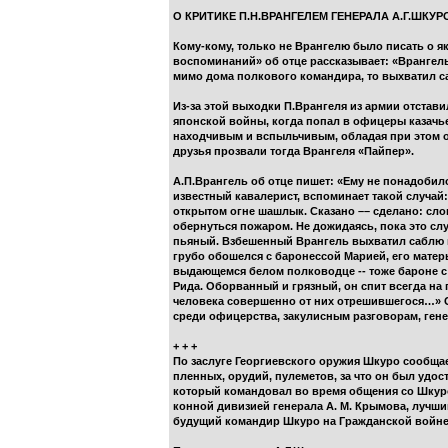
О КРИТИКЕ П.Н.ВРАНГЕЛЕМ ГЕНЕРАЛА А.Г.ШКУР
Кому-кому, только не Врангелю было писать о я
воспоминаний» об отце рассказывает: «Врангел
мимо дома полкового командира, то выхватил с
Из-за этой выходки П.Врангеля из армии отстав
японской войны, когда попал в офицеры казачь
находчивым и вспыльчивым, обладая при этом о
друзья прозвали тогда Врангеля «Пайпер».
А.П.Врангель об отце пишет: «Ему не понадобил
известный кавалерист, вспоминает такой случай
открытом огне шашлык. Сказано –– сделано: слом
обернуться пожаром. Не дожидаясь, пока это сл
пьяный. Взбешенный Врангель выхватил саблю и
грубо обошелся с баронессой Марией, его матер
выдающемся белом полководце -- тоже бароне с
Рида. Оборванный и грязный, он спит всегда на п
человека совершенно от них отрешившегося…» О
среди офицерства, закулисным разговорам, генер
+ + +
По заслуге Георгиевского оружия Шкуро сообщае
пленных, орудий, пулеметов, за что он был удо
который командовал во время общения со Шкуро
конной дивизией генерала А. М. Крымова, лучши
будущий командир Шкуро на Гражданской войне В