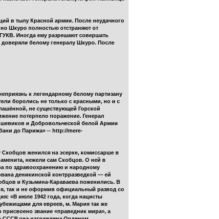
ций в тылу Красной армии. После неудачного
енно Шкуро полностью отстраняют от
 ГУКВ. Иногда ему разрешают совершать
 доверяли белому генералу Шкуро. После
 неприязнь к легендарному белому партизану
ели боролись не только с красными, но и с
лашённой, не существующей Горской
вижение потерпело поражение. Генерал
льшевиков и Добровольческой белой Армии
ни до Парижа» -- http://mere-
 Скобцов женился на эсерке, комиссарше в
аменита, нежели сам Скобцов. О ней в
ара по здравоохранению и народному
тована деникинской контрразведкой — ей
кобцов и Кузьмина-Караваева поженились. В
ия, так и не оформив официальный развод со
я: «В июле 1942 года, когда нацисты
убежищами для евреев, м. Мария так же
 присвоено звание «праведник мира», а
та СССР она награждена Орденом