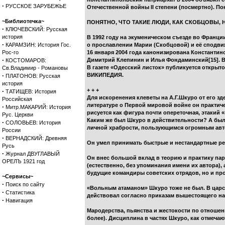
·
РУССКОЕ ЗАРУБЕЖЬЕ
Отечественной войны II степени (посмертно). По
~Библиотечка~
ПОНЯТНО, ЧТО ТАКИЕ ЛЮДИ, КАК СКОБЦОВЫ, 
·
КЛЮЧЕВСКИЙ: Русская
история
В 1992 году на экуменическом съезде во Франци
·
КАРАМЗИН: История Гос.
о прославлении Марии (Скобцовой) и её сподви
Рос-го
16 января 2004 года канонизирована Константи
·
Димитрий Клепинин и Илья Фондаминский[15]. В
КОСТОМАРОВ:
В газете «Одесский листок» публикуется открыто
Св.Владимир - Романовы
·
ВИКИПЕДИЯ.
ПЛАТОНОВ: Русская
история
+ + +
·
ТАТИЩЕВ: История
Для искоренения клеветы на А.Г.Шкуро от его зд
Российская
литературе о Первой мировой войне он практичес
·
Митр.МАКАРИЙ: История
рисуется как фигура почти опереточная, этакий
Рус. Церкви
Каким же был Шкуро в действительности? А был
·
СОЛОВЬЕВ: История
личной храбрости, пользующимся огромным авт
России
·
ВЕРНАДСКИЙ: Древняя
Он умел принимать быстрые и нестандартные реш
Русь
·
Журнал ДВУГЛАВЫЙ
Он внес большой вклад в теорию и практику пар
ОРЕЛЪ 1921 год
(естественно, без упоминания имени их автора)
будущие командиры советских отрядов, но и про
~Сервисы~
·
Поиск по сайту
«Вольным атаманом» Шкуро тоже не был. В царс
·
Статистика
действовал согласно приказам вышестоящего нач
·
Навигация
Мародерства, пьянства и жестокости по отношен
более). Дисциплина в частях Шкуро, как отмеча