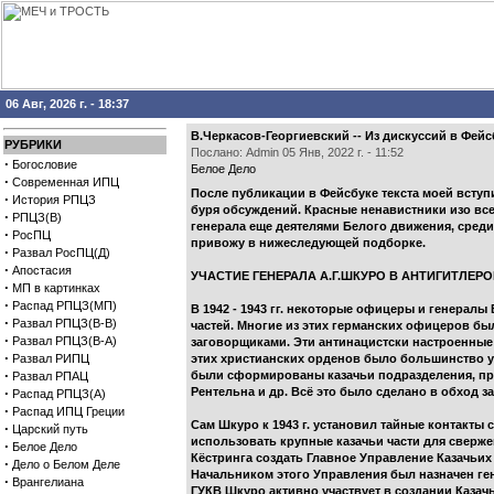
06 Авг, 2026 г. - 18:37
В.Черкасов-Георгиевский -- Из дискуссий в Фей
РУБРИКИ
Послано: Admin 05 Янв, 2022 г. - 11:52
·
Богословие
Белое Дело
·
Современная ИПЦ
После публикации в Фейсбуке текста моей вступ
·
История РПЦЗ
буря обсуждений. Красные ненавистники изо все
·
РПЦЗ(В)
генерала еще деятелями Белого движения, среди
·
РосПЦ
привожу в нижеследующей подборке.
·
Развал РосПЦ(Д)
·
Апостасия
УЧАСТИЕ ГЕНЕРАЛА А.Г.ШКУРО В АНТИГИТЛЕ
·
МП в картинках
·
Распад РПЦЗ(МП)
В 1942 - 1943 гг. некоторые офицеры и генерал
·
Развал РПЦЗ(В-В)
частей. Многие из этих германских офицеров бы
·
Развал РПЦЗ(В-А)
заговорщиками. Эти антинацистски настроенные
·
Развал РИПЦ
этих христианских орденов было большинство у
·
были сформированы казачьи подразделения, при
Развал РПАЦ
·
Рентельна и др. Всё это было сделано в обход за
Распад РПЦЗ(А)
·
Распад ИПЦ Греции
Сам Шкуро к 1943 г. установил тайные контакты
·
Царский путь
использовать крупные казачьи части для сверже
·
Белое Дело
Кёстринга создать Главное Управление Казачьи
·
Дело о Белом Деле
Начальником этого Управления был назначен ген
·
Врангелиана
ГУКВ Шкуро активно участвует в создании Казач