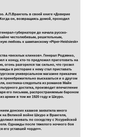
ро. А.П.Врангель в своей книге «Доверие
 Когда он, возвращаясь домой, проходил
генерал-губернаторе до начала русско-
крайне честолюбивым, решительным,
ную любовь к шампанскому «Piper-Heidsiesk»
ства «веселых клинков». Генерал Родзянко,
ел к концу, кто-то предложил приготовить на
, огонь разгорелся так сильно, что грозил
нажды в ресторане к нему стал приставать
бургском универсальном магазине приказчик
ся пренебрежительно высказаться и о другом
еля, охотника-следопыта из романов Майн
культурного достатка, производит впечатление
даря его письмам, распространяемым бароном
з армии в том же 1920 году и Шкуро.
ением донских казаков захватила много
х на Великой войне Шкуро и Врангеля,
должил воевать по соседству с Уссурийской
геля. Однажды после тяжелого ночного боя
я его уставшей «орде»».