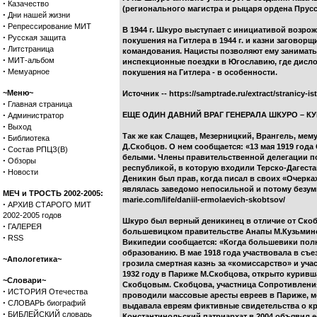
·
Казачество
(регионального магистра и рыцаря ордена Прусс
·
Дни нашей жизни
·
Репрессирование МИТ
В 1944 г. Шкуро выступает с инициативой возр
·
Русская защита
покушения на Гитлера в 1944 г. и казни загово
·
Литстраница
командования. Нацисты позволяют ему занимать
·
МИТ-альбом
инспекционные поездки в Югославию, где дисло
·
Мемуарное
покушения на Гитлера - в особенности.
~Меню~
Источник -- https://samptrade.ru/extract/stranicy-
·
Главная страница
·
ЕЩЕ ОДИН ДАВНИЙ ВРАГ ГЕНЕРАЛА ШКУРО – К
Администратор
·
Выход
Так же как Слащев, Мезерницкий, Врангель, мем
·
Библиотека
Д.Скобцов. О нем сообщается: «13 мая 1919 год
·
Состав РПЦЗ(В)
белыми. Члены правительственной делегации п
·
Обзоры
республикой, в которую входили Терско-Дагеста
·
Новости
Деникин был прав, когда писал в своих «Очерк
являлась заведомо непосильной и потому безумно
МЕЧ и ТРОСТЬ 2002-2005:
marie.com/life/daniil-ermolaevich-skobtsov/
·
АРХИВ СТАРОГО МИТ
2002-2005 годов
Шкуро был верный деникинец в отличие от Скоб
·
ГАЛЕРЕЯ
большевицком правительстве Анапы М.Кузьминой
·
RSS
Википедии сообщается: «Когда большевики полн
образованию. В мае 1918 года участвовала в съ
~Апологетика~
грозила смертная казнь за «комиссарство» и уч
1932 году в Париже М.Скобцова, открыто куривш
~Словари~
Скобцовым. Скобцова, участница Сопротивления 
·
ИСТОРИЯ Отечества
проводили массовые аресты евреев в Париже, мо
·
СЛОВАРЬ биографий
выдавала евреям фиктивные свидетельства о кр
·
БИБЛЕЙСКИЙ словарь
Константинольский патриархат в 2004 объявил 