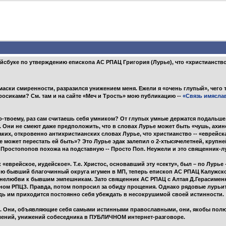
йсбуке по утверждению епископа АС РПАЦ Григория (Лурье), что «христианство 
ски смиренности, разразился унижением меня. Ежели я «очень глупый», чего 
осиками? См. там и на сайте «Меч и Трость» мою публикацию --
«Связь имясла
о-твоему, раз сам считаешь себя умником? От глупых умные держатся подальше
Они не смеют даже предположить, что в словах Лурье может быть «чушь, ахинея
их, откровенно антихристианских словах Лурье, что христианство -- «еврейска
не может перестать ей быть»? Это Лурье эдак залепил о 2-хтысячелетней, круп
Простопопов похожа на подставную -- Просто Поп. Неужели и это священник-л
«еврейское, иудейское». Т.е. Христос, основавший эту «секту», был – по Лурье
ию бывший благочинный округа игумен в МП, теперь епископ АС РПАЦ Калужско
 нелюбви к бывшим эмпешникам. Зато священник АС РПАЦ с Алтая Д.Герасимен
раном РПЦЗ. Правда, потом попросил за обиду прощения. Однако рядовые лурь
едь им приходится постоянно себя убеждать в несокрушимой своей истинности.
. Они, объявляющие себя самыми истинными православными, они, якобы полюби
рблений, унижений собеседника в ПУБЛИЧНОМ интернет-разговоре.