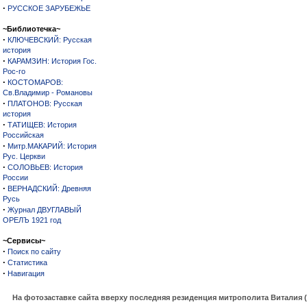
·
РУССКОЕ ЗАРУБЕЖЬЕ
~Библиотечка~
·
КЛЮЧЕВСКИЙ: Русская
история
·
КАРАМЗИН: История Гос.
Рос-го
·
КОСТОМАРОВ:
Св.Владимир - Романовы
·
ПЛАТОНОВ: Русская
история
·
ТАТИЩЕВ: История
Российская
·
Митр.МАКАРИЙ: История
Рус. Церкви
·
СОЛОВЬЕВ: История
России
·
ВЕРНАДСКИЙ: Древняя
Русь
·
Журнал ДВУГЛАВЫЙ
ОРЕЛЪ 1921 год
~Сервисы~
·
Поиск по сайту
·
Статистика
·
Навигация
На фотозаставке сайта вверху последняя резиденция митрополита Виталия 