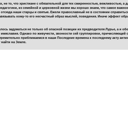
х, не то, что христиане с обязательной для тех смиренностью, вежливостью, а
едагогики, из семейной и церковной жизни мы хорошо знаем, что самое важное 
а, отсюда наши старцы и святые. Ежели православный не в состоянии справиться
авязывать кому-то его несчастный образ мыслей, поведения. Иначе эффект обра
ось задуматься не только об опасной позиции их предводителя Лурье, а и обо
 имяславия. Однако по живучести, звонкости сей группировки, причисляющей с
 стремительно приближаемся в наши Последние времена к последнему акту антих
 найти на Земле.