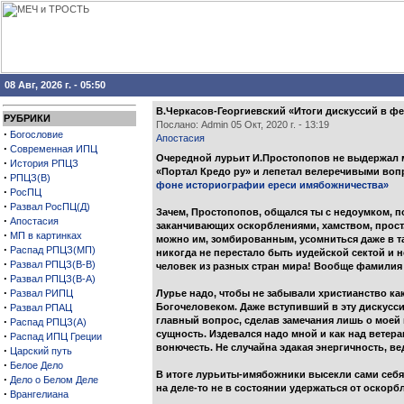
08 Авг, 2026 г. - 05:50
В.Черкасов-Георгиевский «Итоги дискуссий в фе
РУБРИКИ
Послано: Admin 05 Окт, 2020 г. - 13:19
·
Богословие
Апостасия
·
Современная ИПЦ
Очередной лурьит И.Простопопов не выдержал ма
·
История РПЦЗ
«Портал Кредо ру» и лепетал велеречивыми вопр
·
РПЦЗ(В)
фоне историографии ереси имябожничества»
·
РосПЦ
·
Развал РосПЦ(Д)
Зачем, Простопопов, общался ты с недоумком, п
·
Апостасия
заканчивающих оскорблениями, хамством, прост. 
·
МП в картинках
можно им, зомбированным, усомниться даже в так
·
Распад РПЦЗ(МП)
никогда не перестало быть иудейской сектой и 
·
Развал РПЦЗ(В-В)
человек из разных стран мира! Вообще фамилия 
·
Развал РПЦЗ(В-А)
·
Развал РИПЦ
Лурье надо, чтобы не забывали христианство как 
·
Богочеловеком. Даже вступивший в эту дискусс
Развал РПАЦ
·
главный вопрос, сделав замечания лишь о моей
Распад РПЦЗ(А)
сущность. Издевался надо мной и как над вете
·
Распад ИПЦ Греции
вонючесть. Не случайна эдакая энергичность, в
·
Царский путь
·
Белое Дело
В итоге лурьиты-имябожники высекли сами себя
·
Дело о Белом Деле
на деле-то не в состоянии удержаться от оско
·
Врангелиана