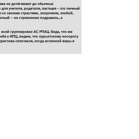
 даже не дотягивают до обычных
для учителя, родителя, пастыря – это личный
 со своими страстями, злоречием, злобой,
тный -- не стремление подражать, а
 всей группировке АС РПАЦ. Беда, что им
ебя к ИПЦ, видим, что лурьитскому носорогу
ристова спектакля, когда истинной веры и