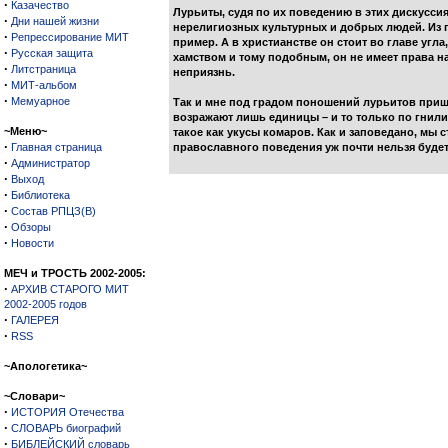
·
Казачество
Лурьиты, судя по их поведению в этих дискуссия
·
Дни нашей жизни
нерелигиозных культурных и добрых людей. Из п
·
Репрессирование МИТ
пример. А в христианстве он стоит во главе угл
·
Русская защита
хамством и тому подобным, он не имеет права н
·
Литстраница
неприязнь.
·
МИТ-альбом
·
Мемуарное
Так и мне под градом поношений лурьитов пришл
возражают лишь единицы – и то только по гнили
~Меню~
такое как укусы комаров. Как и заповедано, мы
·
Главная страница
православного поведения уж почти нельзя будет
·
Администратор
·
Выход
·
Библиотека
·
Состав РПЦЗ(В)
·
Обзоры
·
Новости
МЕЧ и ТРОСТЬ 2002-2005:
·
АРХИВ СТАРОГО МИТ
2002-2005 годов
·
ГАЛЕРЕЯ
·
RSS
~Апологетика~
~Словари~
·
ИСТОРИЯ Отечества
·
СЛОВАРЬ биографий
·
БИБЛЕЙСКИЙ словарь