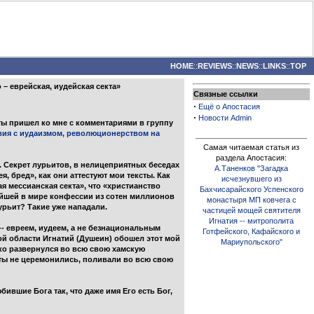
HOME
::
REVIEWS
::
NEWS
::
LINKS
::
TOP
– еврейская, иудейская секта»
Связные ссылки
·
Ещё о Апостасия
·
Новости Admin
ты пришел ко мне с комментариями в группу
вия с иудаизмом, революционерством на
Самая читаемая статья из
раздела Апостасия:
. Секрет лурьитов, в нелицеприятных беседах
А.Таненков "Загадка
, бред», как они аттестуют мои тексты. Как
исчезнувшего из
я мессианская секта», что «христианство
Бахчисарайского Успенского
нейшей в мире конфессии из сотен миллионов
монастыря МП ковчега с
урьит? Такие уже нападали.
частицей мощей святителя
Игнатия -- митрополита
 -- евреем, иудеем, а не безнациональным
Готфейского, Кафайского и
й области Игнатий (Душеин) обошел этот мой
Мариупольского"
ко развернулся во всю свою хамскую
иты не церемонились, поливали во всю свою
вшие Бога так, что даже имя Его есть Бог,