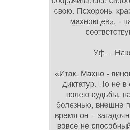
оборачивалась свобо
свою. Похороны кра
махновцев», - п
соответств
Уф… Нако
«Итак, Махно - вин
диктатур. Но не в
волею судьбы, н
болезнью, внешне п
время он – загадоч
вовсе не способный