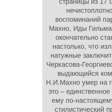
страницы из 17 
нечистоплотн
воспоминаний п
Махно, Иды Гильман
окончательно ста
настолько, что из
натужные заключит
Черкасова-Георгиевс
выдающийся ком
Н.И.Махно умер на г
это – единственное
ему по-настоящем
стилистический пр