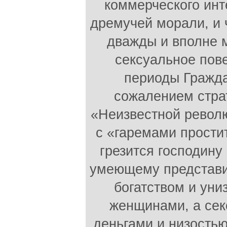
коммерческого инт
дремучей морали, и 
дважды и вполне 
сексуальное пов
периоды Гражда
сожалением страт
«Неизвестной револю
с «гаремами простит
грезится господину
умеющему представит
богатством и уни
женщинами, а сек
деньгами и низостью