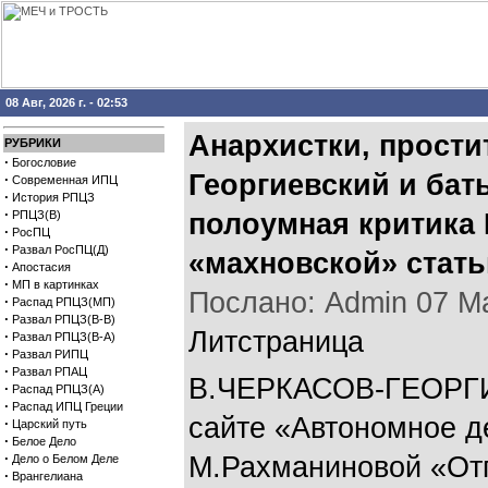
08 Авг, 2026 г. - 02:53
Анархистки, прости
РУБРИКИ
·
Богословие
Георгиевский и бат
·
Современная ИПЦ
·
История РПЦЗ
·
РПЦЗ(В)
полоумная критика
·
РосПЦ
·
Развал РосПЦ(Д)
«махновской» стать
·
Апостасия
·
МП в картинках
Послано: Admin 07 Мар
·
Распад РПЦЗ(МП)
·
Развал РПЦЗ(В-В)
Литстраница
·
Развал РПЦЗ(В-А)
·
Развал РИПЦ
·
Развал РПАЦ
B.ЧЕРКАСОВ-ГЕОРГИ
·
Распад РПЦЗ(А)
·
Распад ИПЦ Греции
сайте «Автономное д
·
Царский путь
·
Белое Дело
·
М.Рахманиновой «От
Дело о Белом Деле
·
Врангелиана