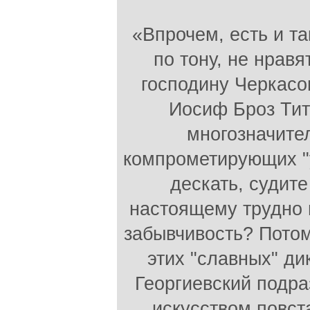
«Впрочем, есть и та
по тону, не нрав
господину Черкасо
Иосиф Броз Тит
многозначител
компрометирующих "у
дескать, судите
настоящему трудно п
забывчивость? Потом
этих "славных" ди
Георгиевский подр
искусством повст