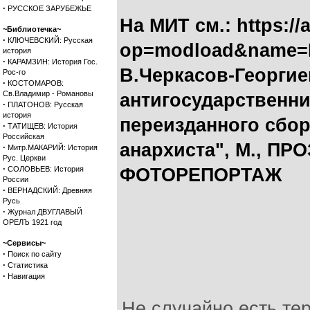
·
РУССКОЕ ЗАРУБЕЖЬЕ
На МИТ см.: https:/
~Библиотечка~
·
КЛЮЧЕВСКИЙ: Русская
op=modload&name=Ne
история
·
КАРАМЗИН: История Гос.
В.Черкасов-Георги
Рос-го
·
КОСТОМАРОВ:
Св.Владимир - Романовы
антигосударственник
·
ПЛАТОНОВ: Русская
история
переизданного сбор
·
ТАТИЩЕВ: История
Российская
анархиста", М., ПРО
·
Митр.МАКАРИЙ: История
Рус. Церкви
·
СОЛОВЬЕВ: История
ФОТОРЕПОРТАЖ
России
·
ВЕРНАДСКИЙ: Древняя
Русь
·
Журнал ДВУГЛАВЫЙ
ОРЕЛЪ 1921 год
~Сервисы~
·
Поиск по сайту
·
Статистика
·
Навигация
Не случайно есть те