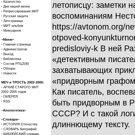
·
Казачество
летописцу: заметки н
·
Дни нашей жизни
·
Репрессирование МИТ
воспоминаниям Несто
·
Русская защита
·
Литстраница
https://avtonom.org/n
·
МИТ-альбом
·
Мемуарное
otpoved-konyunkturnom
~Меню~
·
Главная страница
predisloviy-k В ней 
·
Администратор
·
Выход
«детективным писат
·
Библиотека
·
Состав РПЦЗ(В)
захватывающих прик
·
Обзоры
·
Новости
«придворным графом
МЕЧ и ТРОСТЬ 2002-2005:
·
АРХИВ СТАРОГО МИТ
Как писатель, воспе
2002-2005 годов
·
ГАЛЕРЕЯ
быть придворным в Р
·
RSS
~Апологетика~
СССР? И с такой лог
~Словари~
длиннющему тексту.
·
ИСТОРИЯ Отечества
·
СЛОВАРЬ биографий
·
БИБЛЕЙСКИЙ словарь