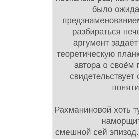
было ожидат
предзнаменованием!
разбираться неч
аргумент задаёт
теоретическую план
автора о своём 
свидетельствует 
поняти
Рахманиновой хоть ту
наморщит
смешной сей эпизод.