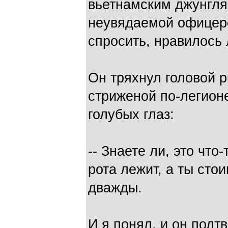
вьетнамским джунгля
неувядаемой офицерс
спросить, нравилось 
Он тряхнул головой р
стриженой по-легионе
голубых глаз:
-- Знаете ли, это что
рота лежит, а ты ст
дважды.
И я понял, и он подт