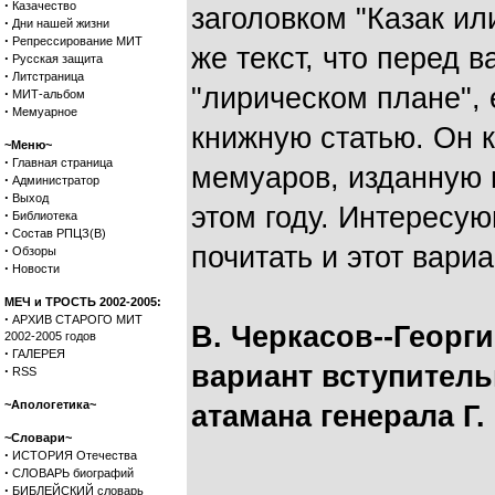
·
Казачество
заголовком "Казак или
·
Дни нашей жизни
·
Репрессирование МИТ
же текст, что перед 
·
Русская защита
·
Литстраница
"лирическом плане", 
·
МИТ-альбом
·
Мемуарное
книжную статью. Он к
~Меню~
·
Главная страница
мемуаров, изданную 
·
Администратор
·
Выход
этом году. Интересу
·
Библиотека
·
Состав РПЦЗ(В)
почитать и этот вариа
·
Обзоры
·
Новости
МЕЧ и ТРОСТЬ 2002-2005:
·
АРХИВ СТАРОГО МИТ
В. Черкасов--Георг
2002-2005 годов
·
ГАЛЕРЕЯ
вариант вступитель
·
RSS
~Апологетика~
атамана генерала Г.
~Словари~
·
ИСТОРИЯ Отечества
·
СЛОВАРЬ биографий
·
БИБЛЕЙСКИЙ словарь