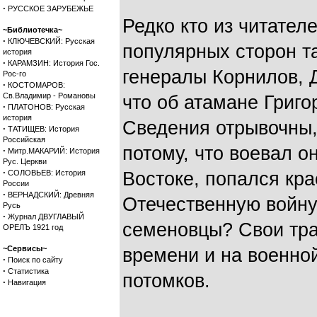
·
РУССКОЕ ЗАРУБЕЖЬЕ
Редко кто из читател
~Библиотечка~
·
КЛЮЧЕВСКИЙ: Русская
популярных сторон та
история
·
КАРАМЗИН: История Гос.
генералы Корнилов, Д
Рос-го
·
КОСТОМАРОВ:
Св.Владимир - Романовы
что об атамане Григ
·
ПЛАТОНОВ: Русская
история
Сведения отрывочны,
·
ТАТИЩЕВ: История
Российская
потому, что воевал 
·
Митр.МАКАРИЙ: История
Рус. Церкви
·
СОЛОВЬЕВ: История
Востоке, попался кр
России
·
ВЕРНАДСКИЙ: Древняя
Отечественную войну
Русь
·
Журнал ДВУГЛАВЫЙ
семеновцы? Свои тра
ОРЕЛЪ 1921 год
~Сервисы~
времени и на военной
·
Поиск по сайту
·
Статистика
потомков.
·
Навигация