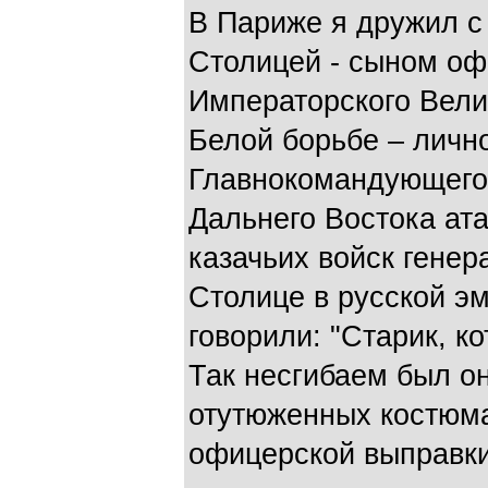
В Париже я дружил 
Столицей - сыном оф
Императорского Велич
Белой борьбе – личн
Главнокомандующег
Дальнего Востока ат
казачьих войск генер
Столице в русской э
говорили: "Старик, к
Так несгибаем был он
отутюженных костюма
офицерской выправки