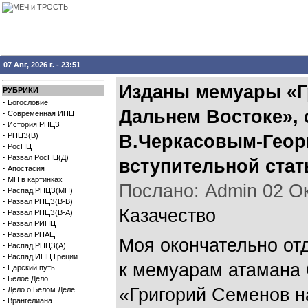
07 Авг, 2026 г. - 23:51
Изданы мемуары «Г
РУБРИКИ
·
Богословие
Дальнем Востоке»,
·
Современная ИПЦ
·
История РПЦЗ
·
РПЦЗ(В)
В.Черкасовым-Георг
·
РосПЦ
·
Развал РосПЦ(Д)
вступительной стат
·
Апостасия
·
МП в картинках
Послано: Admin 02 Окт
·
Распад РПЦЗ(МП)
·
Развал РПЦЗ(В-В)
Казачество
·
Развал РПЦЗ(В-А)
·
Развал РИПЦ
·
Развал РПАЦ
Моя окончательно от
·
Распад РПЦЗ(А)
·
Распад ИПЦ Греции
к мемуарам атамана 
·
Царский путь
·
Белое Дело
·
«Григорий Семенов н
Дело о Белом Деле
·
Врангелиана