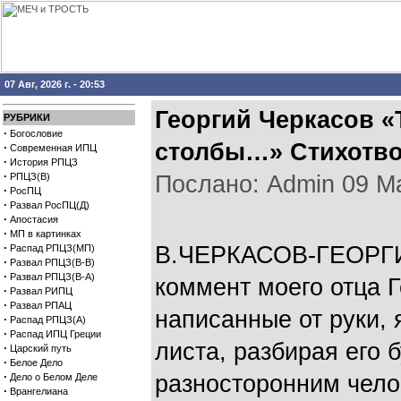
07 Авг, 2026 г. - 20:53
Георгий Черкасов 
РУБРИКИ
·
Богословие
столбы…» Стихотво
·
Современная ИПЦ
·
История РПЦЗ
·
РПЦЗ(В)
Послано: Admin 09 Мар
·
РосПЦ
·
Развал РосПЦ(Д)
·
Апостасия
·
МП в картинках
·
В.ЧЕРКАСОВ-ГЕОРГИ
Распад РПЦЗ(МП)
·
Развал РПЦЗ(В-В)
·
Развал РПЦЗ(В-А)
коммент моего отца 
·
Развал РИПЦ
·
Развал РПАЦ
написанные от руки,
·
Распад РПЦЗ(А)
·
Распад ИПЦ Греции
листа, разбирая его 
·
Царский путь
·
Белое Дело
·
разносторонним чело
Дело о Белом Деле
·
Врангелиана