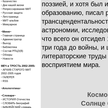
·
Казачество
поэзией, и хотя был
·
Дни нашей жизни
·
Репрессирование МИТ
образованию, писал 
·
Русская защита
·
Литстраница
трансцендентальност
·
МИТ-альбом
·
Мемуарное
астрономии, исследо
~Меню~
·
Главная страница
что всего он отсидел
·
Администратор
·
Выход
три года до войны, и
·
Библиотека
·
Состав РПЦЗ(В)
литераторские труды
·
Обзоры
·
Новости
восприятием мира.
МЕЧ и ТРОСТЬ 2002-2005:
·
АРХИВ СТАРОГО МИТ
2002-2005 годов
·
ГАЛЕРЕЯ
·
RSS
~Апологетика~
Космо
~Словари~
·
ИСТОРИЯ Отечества
Солнце 
·
СЛОВАРЬ биографий
·
БИБЛЕЙСКИЙ словарь