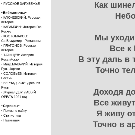
Как шине
·
РУССКОЕ ЗАРУБЕЖЬЕ
~Библиотечка~
Небо
·
КЛЮЧЕВСКИЙ: Русская
история
·
КАРАМЗИН: История Гос.
Рос-го
Мы уходи
·
КОСТОМАРОВ:
Св.Владимир - Романовы
·
ПЛАТОНОВ: Русская
Все к
история
·
ТАТИЩЕВ: История
В эту даль в
Российская
·
Митр.МАКАРИЙ: История
Точно те
Рус. Церкви
·
СОЛОВЬЕВ: История
России
·
ВЕРНАДСКИЙ: Древняя
Русь
Доходя до
·
Журнал ДВУГЛАВЫЙ
ОРЕЛЪ 1921 год
Все живут
~Сервисы~
·
Поиск по сайту
Я живу о
·
Статистика
·
Навигация
Точно в а