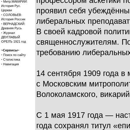
профессором аскетики по
·
Митр.МАКАРИЙ:
История Рус.
проявил себя убеждённы
Церкви
·
СОЛОВЬЕВ:
либеральных преподавате
История России
·
ВЕРНАДСКИЙ:
Древняя Русь
В своей кадровой полити
·
Журнал
ДВУГЛАВЫЙ
священнослужителям. По
ОРЕЛЪ 1921 год
требованию либеральных 
~Сервисы~
·
Поиск по сайту
·
Статистика
·
Навигация
14 сентября 1909 года в
с Московским митрополи
Волоколамского, викарий
С 1 мая 1917 года — нас
года сохранял титул «еп