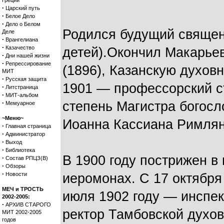
Греции
·
Царский путь
·
Белое Дело
·
Дело о Белом
Родился будущий священ
Деле
·
Врангелиана
·
Казачество
детей).Окончил Макарье
·
Дни нашей жизни
·
Репрессирование
(1896), Казанскую духов
МИТ
·
Русская защита
1901 — профессорский ст
·
Литстраница
·
МИТ-альбом
·
степень Магистра богосл
Мемуарное
~Меню~
Иоанна Кассиана Римлян
·
Главная страница
·
Администратор
·
Выход
·
Библиотека
В 1900 году пострижен в
·
Состав РПЦЗ(В)
·
Обзоры
·
Новости
иеромонах. С 17 октября
МЕЧ и ТРОСТЬ
июля 1902 году — инспек
2002-2005:
·
АРХИВ СТАРОГО
ректор Тамбовской духов
МИТ 2002-2005
годов