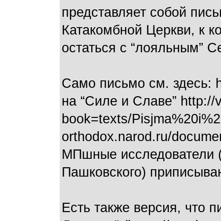
представляет собой пись
Катакомбной Церкви, к к
остаться с “лояльным” С
Само письмо см. здесь: h
на “Силе и Славе” http://
book=texts/Pisjma%20i%20f
orthodox.narod.ru/docume
МПшные исследователи (а
Пашковского) приписыва
Есть также версия, что 