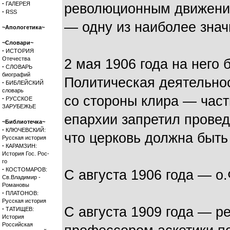
·
ГАЛЕРЕЯ
революционным движение
·
RSS
— одну из наиболее знач
~Апологетика~
~Словари~
·
ИСТОРИЯ
Отечества
2 мая 1906 года на него
·
СЛОВАРЬ
биографий
Политическая деятельно
·
БИБЛЕЙСКИЙ
словарь
со стороны клира — част
·
РУССКОЕ
ЗАРУБЕЖЬЕ
епархии запретил прове
~Библиотечка~
·
КЛЮЧЕВСКИЙ:
что церковь должна быть
Русская история
·
КАРАМЗИН:
История Гос. Рос-
го
·
КОСТОМАРОВ:
С августа 1906 года — о
Св.Владимир -
Романовы
·
ПЛАТОНОВ:
Русская история
С августа 1909 года — р
·
ТАТИЩЕВ:
История
Российская