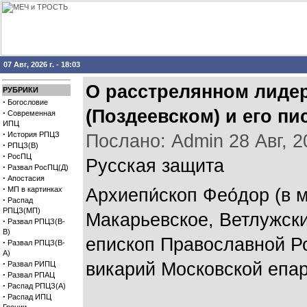
07 Авг, 2026 г. - 18:03
О расстрелянном лиде
РУБРИКИ
·
Богословие
(Поздеевском) и его пис
·
Современная
ИПЦ
·
История РПЦЗ
Послано: Admin 28 Авг, 20
·
РПЦЗ(В)
·
РосПЦ
Русская защита
·
Развал РосПЦ(Д)
·
Апостасия
·
МП в картинках
Архиепи́скоп Фео́дор (в
·
Распад
РПЦЗ(МП)
Макарьевское, Ветлужски
·
Развал РПЦЗ(В-
В)
епископ Православной Ро
·
Развал РПЦЗ(В-
А)
·
викарий Московской епар
Развал РИПЦ
·
Развал РПАЦ
·
Распад РПЦЗ(А)
·
Распад ИПЦ