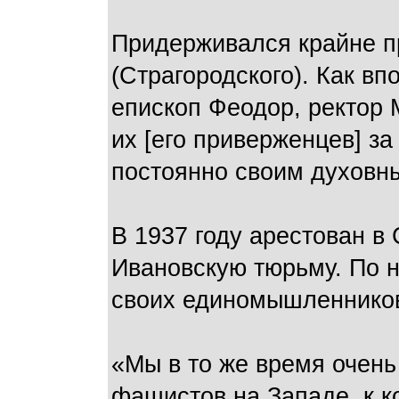
Придерживался крайне пр
(Страгородского). Как в
епископ Феодор, ректор 
их [его приверженцев] з
постоянно своим духовны
В 1937 году арестован в
Ивановскую тюрьму. По н
своих единомышленников
«Мы в то же время очен
фашистов на Западе, к 