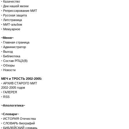
·
Казачество
·
Дни нашей жизни
·
Репрессирование МИТ
·
Русская защита
·
Литстраница
·
МИТ-альбом
·
Мемуарное
~Меню~
·
Главная страница
·
Администратор
·
Выход
·
Библиотека
·
Состав РПЦЗ(В)
·
Обзоры
·
Новости
МЕЧ и ТРОСТЬ 2002-2005:
·
АРХИВ СТАРОГО МИТ
2002-2005 годов
·
ГАЛЕРЕЯ
·
RSS
~Апологетика~
~Словари~
·
ИСТОРИЯ Отечества
·
СЛОВАРЬ биографий
·
БИБЛЕЙСКИЙ словарь