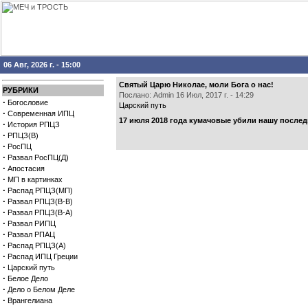
06 Авг, 2026 г. - 15:00
Святый Царю Николае, моли Бога о нас!
РУБРИКИ
Послано: Admin 16 Июл, 2017 г. - 14:29
·
Богословие
Царский путь
·
Современная ИПЦ
17 июля 2018 года кумачовые убили нашу после
·
История РПЦЗ
·
РПЦЗ(В)
·
РосПЦ
·
Развал РосПЦ(Д)
·
Апостасия
·
МП в картинках
·
Распад РПЦЗ(МП)
·
Развал РПЦЗ(В-В)
·
Развал РПЦЗ(В-А)
·
Развал РИПЦ
·
Развал РПАЦ
·
Распад РПЦЗ(А)
·
Распад ИПЦ Греции
·
Царский путь
·
Белое Дело
·
Дело о Белом Деле
·
Врангелиана