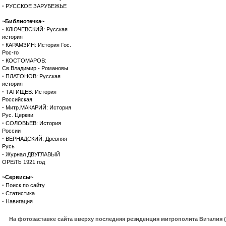
·
РУССКОЕ ЗАРУБЕЖЬЕ
~Библиотечка~
·
КЛЮЧЕВСКИЙ: Русская
история
·
КАРАМЗИН: История Гос.
Рос-го
·
КОСТОМАРОВ:
Св.Владимир - Романовы
·
ПЛАТОНОВ: Русская
история
·
ТАТИЩЕВ: История
Российская
·
Митр.МАКАРИЙ: История
Рус. Церкви
·
СОЛОВЬЕВ: История
России
·
ВЕРНАДСКИЙ: Древняя
Русь
·
Журнал ДВУГЛАВЫЙ
ОРЕЛЪ 1921 год
~Сервисы~
·
Поиск по сайту
·
Статистика
·
Навигация
На фотозаставке сайта вверху последняя резиденция митрополита Виталия 