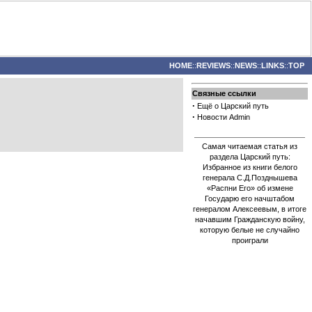
HOME
::
REVIEWS
::
NEWS
::
LINKS
::
TOP
Связные ссылки
·
Ещё о Царский путь
·
Новости Admin
Самая читаемая статья из
раздела Царский путь:
Избранное из книги белого
генерала С.Д.Позднышева
«Распни Его» об измене
Государю его начштабом
генералом Алексеевым, в итоге
начавшим Гражданскую войну,
которую белые не случайно
проиграли