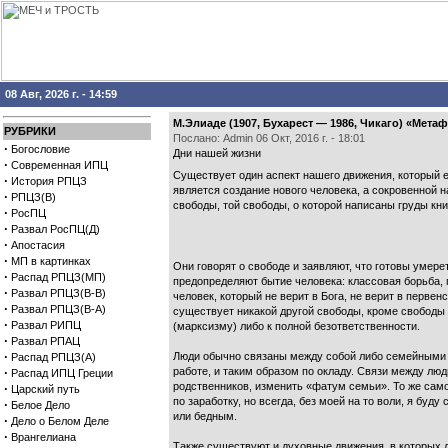
08 Авг, 2026 г. - 14:59
М.Элиаде (1907, Бухарест — 1986, Чикаго) «Мет
РУБРИКИ
Послано: Admin 06 Окт, 2016 г. - 18:01
·
Богословие
Дни нашей жизни
·
Современная ИПЦ
Существует один аспект нашего движения, который 
·
История РПЦЗ
является создание нового человека, а сокровенной 
·
РПЦЗ(В)
свободы, той свободы, о которой написаны груды кни
·
РосПЦ
·
Развал РосПЦ(Д)
·
Апостасия
·
МП в картинках
Они говорят о свободе и заявляют, что готовы умере
·
Распад РПЦЗ(МП)
предопределяют бытие человека: классовая борьба, 
·
Развал РПЦЗ(В-В)
человек, который не верит в Бога, не верит в первен
·
Развал РПЦЗ(В-А)
существует никакой другой свободы, кроме свободы 
·
Развал РИПЦ
(марксизму) либо к полной безответственности.
·
Развал РПАЦ
·
Люди обычно связаны между собой либо семейными у
Распад РПЦЗ(А)
·
работе, и таким образом по окладу. Связи между лю
Распад ИПЦ Греции
родственников, изменить «фатум семьи». То же само
·
Царский путь
по заработку, но всегда, без моей на то воли, я буд
·
Белое Дело
или бедным.
·
Дело о Белом Деле
·
Врангелиана
Также существуют и духовные движения, в которых 