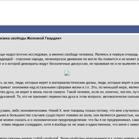
афизика свободы Железной Гвардии»
еще недостаточно исследован, а именно свобода человека. Являясь в первую очеред
надеждой - спасение народа, легионерское движение не могло бы появится и не может 
г и о которой демократы ведут бесконечные дискуссии, не проживая ее и не выявляя 
ть за нее, люди, которые верят в материалистические догмы, люди, которые верят в ро
примат экономики над остальными сферами жизни и.т.п. Это, по меньшей мере, являе
ство духа, не верит в жизнь после смерти. Такой человек, если он, конечно, честен, п
духовной. Те, кто не признают первенства духа в этом вопросе, автоматически скат
зами, либо экономическими. Некий Х. мне товарищ только потому, что мне случилось
дьми в большинстве случаев существуют помимо их воли, они являются данностью, на
е можно сказать и о экономическое предопределении: что бы я не предпринимал, сам
у с этими людьми солидарен, хотя я вообще их не знаю и единственное, что меня с ним
люди связаны между собой свободой. Люди свободны присоединится к этому новому ду