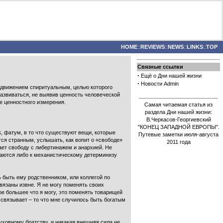
HOME
::
REVIEWS
::
NEWS
::
LINKS
::
TOP
Связные ссылки
·
Ещё о Дни нашей жизни
·
Новости Admin
ь движением спиритуальным, целью которого
развиваться, не выявив ценность человеческой
ее ценностного измерения.
Самая читаемая статья из
раздела Дни нашей жизни:
В.Черкасов-Георгиевский
"КОНЕЦ ЗАПАДНОЙ ЕВРОПЫ".
к, фатум, в то что существуют вещи, которые
Путевые заметки июля-августа
тся странным, услышать, как вопит о «свободе»
2011 года
утает свободу с либертинажем и анархией. Не
ываются либо к механистическому детерминизу
 быть ему родственником, или коллегой по
вязаны извне. Я не могу поменять своих
ое большее что я могу, это поменять товарищей
и связывает – то что мне случилось быть богатым
ховному братству, и никакая внешняя сила не