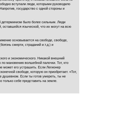
вободно вступали люди, которыми руководило
Напротив, государство с одной стороны и
ий детерминизм было более сильным. Люди
й, оставшейся языческой, что их могут на всю
ижение основывается на свободе, свободе,
оязнь смерти, страданий и.т.д.) и
ского и экономического. Никакой внешний
к по мановению волшебной палочки. Тот, кто
не может его устрашить. Если Легионер
сконечной свободе, которую он приобретает. «Тот,
ве душевном. Если ты готов умереть, ты не
 только себе представить на земле.