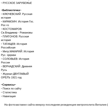
·
РУССКОЕ ЗАРУБЕЖЬЕ
~Библиотечка~
·
КЛЮЧЕВСКИЙ: Русская
история
·
КАРАМЗИН: История Гос.
Рос-го
·
КОСТОМАРОВ:
Св.Владимир - Романовы
·
ПЛАТОНОВ: Русская
история
·
ТАТИЩЕВ: История
Российская
·
Митр.МАКАРИЙ: История
Рус. Церкви
·
СОЛОВЬЕВ: История
России
·
ВЕРНАДСКИЙ: Древняя
Русь
·
Журнал ДВУГЛАВЫЙ
ОРЕЛЪ 1921 год
~Сервисы~
·
Поиск по сайту
·
Статистика
·
Навигация
На фотозаставке сайта вверху последняя резиденция митрополита Виталия 