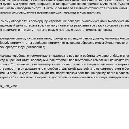
ким духовным движением, например, было христианство во времена мучеников. Туда с
 ценность и победить смерть. Никто не заставлял язычника становится христианином. 
зводили многочисленные препятствия для перехода в христианство.
 самому определять свою судьбу, стремление победить экономический и биологическ
следующий день потерять все, что могут навсегда разорвать все связи со своей семье
о понимали и что могут познать самую жестокую смерть, смерть мученика.
правдание своему существованию, прежде всего на духовном уровне, легионерское дв
орьбу потому, что ты свободен, потому что ты решил сбросить оковы биологического (б
сех средств к существованию).
отальная свобода, он осмеливается разорвать все цепи рабства, духовного, биологиче
когда он решает стать свободным, все страхи и все внутренние комплексы исчезают, ка
ртника. Это означает, что легионер является настолько свободным, насколько смерть 
твенности, и он доказал, что способен стать такой жертвой, это свидетельствует о бе
бом». И речь не идет о этническом или политическом рабстве, но прежде всего о рабст
мирив себя с мыслью о смерти, ты достигнешь самой большой свободы, которую можно
us_kon_vest