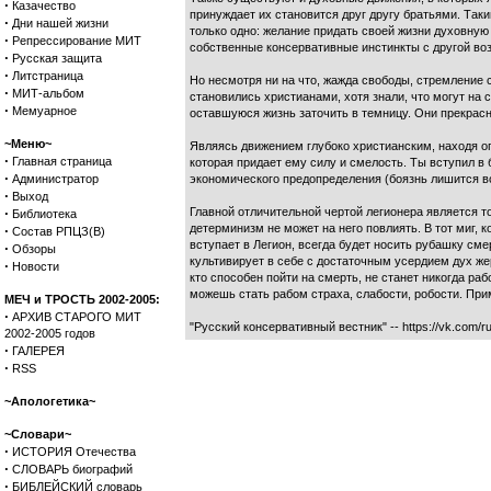
·
Казачество
принуждает их становится друг другу братьями. Та
·
Дни нашей жизни
только одно: желание придать своей жизни духовную
·
Репрессирование МИТ
собственные консервативные инстинкты с другой во
·
Русская защита
·
Литстраница
Но несмотря ни на что, жажда свободы, стремление
·
МИТ-альбом
становились христианами, хотя знали, что могут на 
·
Мемуарное
оставшуюся жизнь заточить в темницу. Они прекрасн
~Меню~
Являясь движением глубоко христианским, находя о
·
Главная страница
которая придает ему силу и смелость. Ты вступил в б
·
Администратор
экономического предопределения (боязнь лишится в
·
Выход
·
Главной отличительной чертой легионера является т
Библиотека
детерминизм не может на него повлиять. В тот миг, 
·
Состав РПЦЗ(В)
вступает в Легион, всегда будет носить рубашку сме
·
Обзоры
культивирует в себе с достаточным усердием дух жер
·
Новости
кто способен пойти на смерть, не станет никогда ра
можешь стать рабом страха, слабости, робости. При
МЕЧ и ТРОСТЬ 2002-2005:
·
АРХИВ СТАРОГО МИТ
"Русский консервативный вестник" -- https://vk.com/r
2002-2005 годов
·
ГАЛЕРЕЯ
·
RSS
~Апологетика~
~Словари~
·
ИСТОРИЯ Отечества
·
СЛОВАРЬ биографий
·
БИБЛЕЙСКИЙ словарь