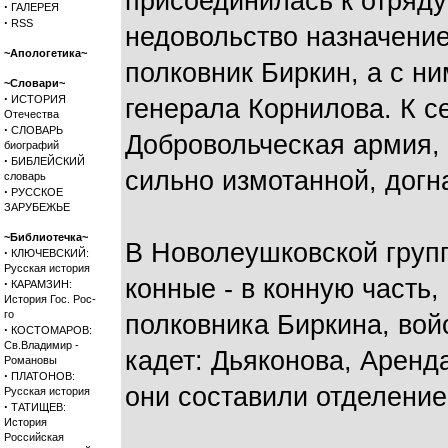
присоединилась к отряду 
·
ГАЛЕРЕЯ
·
RSS
недовольство назначени
~Апологетика~
полковник Биркин, а с н
~Словари~
·
ИСТОРИЯ
генерала Корнилова. К с
Отечества
·
СЛОВАРЬ
Добровольческая армия,
биографий
·
БИБЛЕЙСКИЙ
сильно измотанной, догн
словарь
·
РУССКОЕ
ЗАРУБЕЖЬЕ
~Библиотечка~
В Новолеушковской групп
·
КЛЮЧЕВСКИЙ:
Русская история
конные - в конную часть
·
КАРАМЗИН:
История Гос. Рос-
го
полковника Биркина, вой
·
КОСТОМАРОВ:
Св.Владимир -
кадет: Дьяконова, Аренда
Романовы
·
ПЛАТОНОВ:
они составили отделение
Русская история
·
ТАТИЩЕВ:
История
Российская