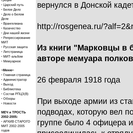
Греции
вернулся в Донской кадет
·
Царский путь
·
Белое Дело
·
Дело о Белом
Деле
·
Врангелиана
http://rosgenea.ru/?al
·
Казачество
·
Дни нашей жизни
·
Репрессирование
МИТ
Из книги "Марковцы в 
·
Русская защита
·
Литстраница
·
авторе мемуара полков
МИТ-альбом
·
Мемуарное
~Меню~
·
Главная страница
26 февраля 1918 года
·
Администратор
·
Выход
·
Библиотека
·
Состав РПЦЗ(В)
·
Обзоры
При выходе армии из ста
·
Новости
подводах, которую вел п
МЕЧ и ТРОСТЬ
2002-2005:
группе было 4 офицера и
·
АРХИВ СТАРОГО
МИТ 2002-2005
годов