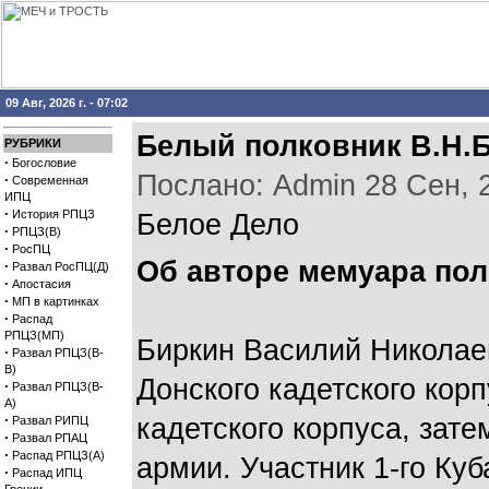
09 Авг, 2026 г. - 07:02
Белый полковник В.Н.Б
РУБРИКИ
·
Богословие
Послано: Admin 28 Сен, 20
·
Современная
ИПЦ
·
История РПЦЗ
Белое Дело
·
РПЦЗ(В)
·
РосПЦ
Об авторе мемуара пол
·
Развал РосПЦ(Д)
·
Апостасия
·
МП в картинках
·
Распад
РПЦЗ(МП)
Биркин Василий Николаев
·
Развал РПЦЗ(В-
В)
Донского кадетского кор
·
Развал РПЦЗ(В-
А)
·
кадетского корпуса, зат
Развал РИПЦ
·
Развал РПАЦ
·
Распад РПЦЗ(А)
армии. Участник 1-го Куб
·
Распад ИПЦ