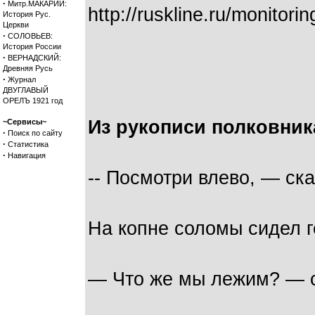
·
Митр.МАКАРИЙ:
http://ruskline.ru/monito
История Рус.
Церкви
·
СОЛОВЬЕВ:
История России
·
ВЕРНАДСКИЙ:
Древняя Русь
·
Журнал
ДВУГЛАВЫЙ
ОРЕЛЪ 1921 год
Из рукописи полковник
~Сервисы~
·
Поиск по сайту
·
Статистика
·
Навигация
-- Посмотри влево, — ск
На копне соломы сидел г
— Что же мы лежим? — 