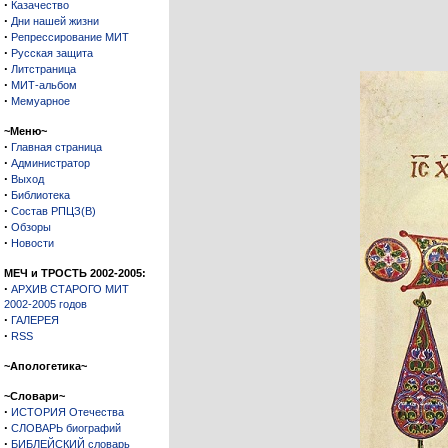
·
Казачество
·
Дни нашей жизни
·
Репрессирование МИТ
·
Русская защита
·
Литстраница
·
МИТ-альбом
·
Мемуарное
~Меню~
·
Главная страница
·
Администратор
·
Выход
·
Библиотека
·
Состав РПЦЗ(В)
·
Обзоры
·
Новости
МЕЧ и ТРОСТЬ 2002-2005:
·
АРХИВ СТАРОГО МИТ
2002-2005 годов
·
ГАЛЕРЕЯ
·
RSS
~Апологетика~
~Словари~
·
ИСТОРИЯ Отечества
·
СЛОВАРЬ биографий
·
БИБЛЕЙСКИЙ словарь