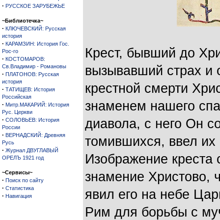
·
РУССКОЕ ЗАРУБЕЖЬЕ
~Библиотечка~
·
КЛЮЧЕВСКИЙ: Русская
история
·
КАРАМЗИН: История Гос.
Крест, бывший до Хр
Рос-го
·
КОСТОМАРОВ:
Св.Владимир - Романовы
вызывавший страх и 
·
ПЛАТОНОВ: Русская
история
крестной смерти Хри
·
ТАТИЩЕВ: История
Российская
знаменем нашего спа
·
Митр.МАКАРИЙ: История
Рус. Церкви
·
диавола, с него Он с
СОЛОВЬЕВ: История
России
·
ВЕРНАДСКИЙ: Древняя
томившихся, ввел их
Русь
·
Журнал ДВУГЛАВЫЙ
Изображение креста 
ОРЕЛЪ 1921 год
~Сервисы~
знамение Христово, 
·
Поиск по сайту
·
Статистика
явил его на небе Ца
·
Навигация
Рим для борьбы с му