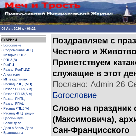
09 Авг, 2026 г. - 06:21
Поздравляем с пра
РУБРИКИ
·
Богословие
Честного и Животво
·
Современная ИПЦ
·
История РПЦЗ
·
РПЦЗ(В)
Приветствуем ката
·
РосПЦ
·
Развал РосПЦ(Д)
служащие в этот д
·
Апостасия
·
МП в картинках
Послано: Admin 26 Сен
·
Распад РПЦЗ(МП)
·
Развал РПЦЗ(В-В)
Богословие
·
Развал РПЦЗ(В-А)
·
Развал РИПЦ
·
Развал РПАЦ
Слово на праздник 
·
Распад РПЦЗ(А)
·
Распад ИПЦ Греции
(Максимовича), арх
·
Царский путь
·
Белое Дело
·
Сан-Францисского
Дело о Белом Деле
·
Врангелиана