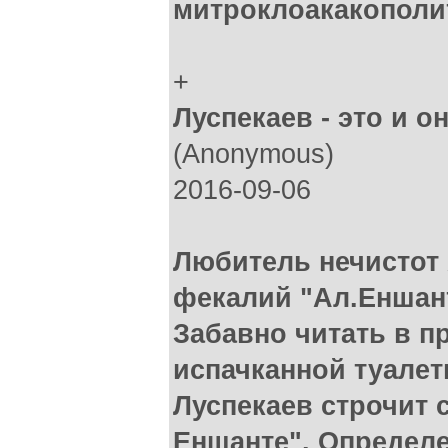
митроклоакакополи
+
Луспекаев - это и он
(Anonymous)
2016-09-06
Любитель нечистот 
фекалий "Ал.Еншант
Забавно читать в п
испачканной туалет
Луспекаев строчит 
Еншанте". Определе