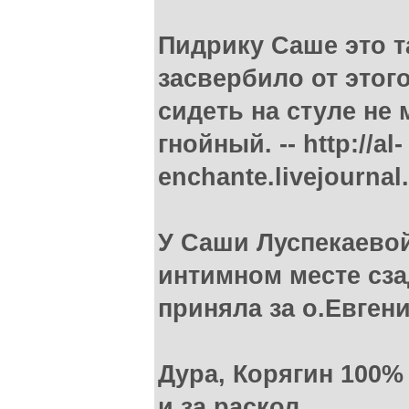
Пидрику Саше это т
засвербило от этого
сидеть на стуле не 
гнойный. -- http://al-
enchante.livejourna
У Саши Луспекаевой
интимном месте сза
приняла за о.Евгени
Дура, Корягин 100%
и за раскол.