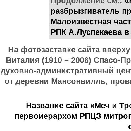
Продолжение см.:
«
разбрызгиватель пр
Малоизвестная час
РПК А.Луспекаева в
На фотозаставке сайта вверх
Виталия (1910 – 2006) Спасо-П
духовно-административный цен
от деревни Мансонвилль, прови
Название сайта «Меч и Т
первоиерархом РПЦЗ митроп