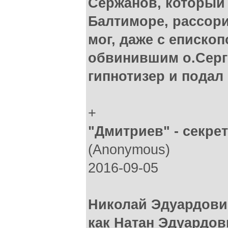
Сержанов, который
Балтиморе, рассори
мог, даже с еписко
обвинившим о.Серги
гипнотизер и подал
+
"Дмитриев" - секре
(Anonymous)
2016-09-05
Николай Эдуардови
как Натан Эдуардов