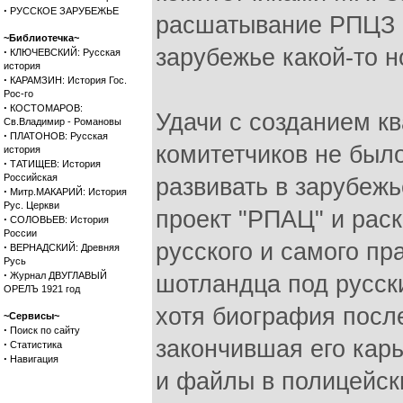
·
РУССКОЕ ЗАРУБЕЖЬЕ
расшатывание РПЦЗ и
~Библиотечка~
зарубежье какой-то н
·
КЛЮЧЕВСКИЙ: Русская
история
·
КАРАМЗИН: История Гос.
Рос-го
·
КОСТОМАРОВ:
Удачи с созданием кв
Св.Владимир - Романовы
·
ПЛАТОНОВ: Русская
комитетчиков не было
история
·
ТАТИЩЕВ: История
Российская
развивать в зарубеж
·
Митр.МАКАРИЙ: История
Рус. Церкви
проект "РПАЦ" и рас
·
СОЛОВЬЕВ: История
России
русского и самого пр
·
ВЕРНАДСКИЙ: Древняя
Русь
·
Журнал ДВУГЛАВЫЙ
шотландца под русск
ОРЕЛЪ 1921 год
хотя биография после
~Сервисы~
·
Поиск по сайту
закончившая его кар
·
Статистика
·
Навигация
и файлы в полицейск