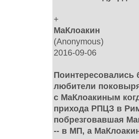
+
МаКлоакин
(Anonymous)
2016-09-06
Поинтересовались 
любители поковырят
с МаКлоакиным когд
прихода РПЦЗ в Рим
побрезговавшая Ма
-- в МП, а МаКлоаки