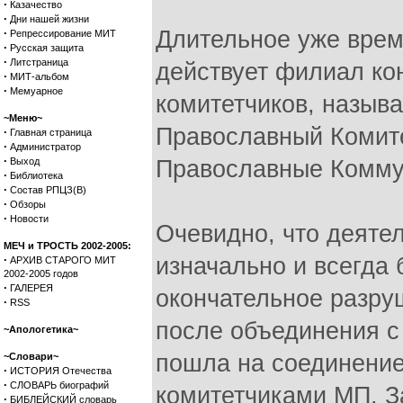
·
Казачество
·
Дни нашей жизни
·
Длительное уже врем
Репрессирование МИТ
·
Русская защита
·
Литстраница
действует филиал ко
·
МИТ-альбом
·
Мемуарное
комитетчиков, назыв
~Меню~
Православный Комите
·
Главная страница
·
Администратор
·
Выход
Православные Комму
·
Библиотека
·
Состав РПЦЗ(В)
·
Обзоры
·
Новости
Очевидно, что деяте
МЕЧ и ТРОСТЬ 2002-2005:
·
изначально и всегда
АРХИВ СТАРОГО МИТ
2002-2005 годов
·
ГАЛЕРЕЯ
окончательное разру
·
RSS
после объединения с
~Апологетика~
пошла на соединение
~Словари~
·
ИСТОРИЯ Отечества
·
СЛОВАРЬ биографий
комитетчиками МП. З
·
БИБЛЕЙСКИЙ словарь