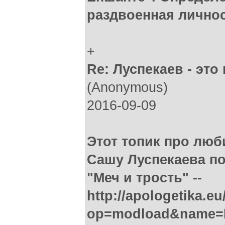
раздвоенная личнос
+
Re: Луспекаев - это 
(Anonymous)
2016-09-09
Этот топик про лю
Сашу Луспекаева по
"Меч и трость" --
http://apologetika.e
op=modload&name=Ne