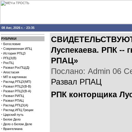
08 Авг, 2026 г. - 23:35
СВИДЕТЕЛЬСТВУЮТ 
РУБРИКИ
·
Богословие
Луспекаева. РПК --
·
Современная ИПЦ
·
История РПЦЗ
·
РПЦЗ(В)
РПАЦ»
·
РосПЦ
·
Развал РосПЦ(Д)
Послано: Admin 06 Сен
·
Апостасия
·
МП в картинках
Развал РПАЦ
·
Распад РПЦЗ(МП)
·
Развал РПЦЗ(В-В)
·
Развал РПЦЗ(В-А)
РПК конторщика Лу
·
Развал РИПЦ
·
Развал РПАЦ
·
Распад РПЦЗ(А)
·
Распад ИПЦ Греции
·
Царский путь
·
Белое Дело
·
Дело о Белом Деле
·
Врангелиана