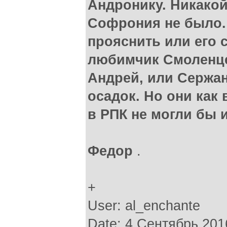
Андронику. Никакой
Софрония не было. 
прояснить или его 
любимчик Смоленце
Андрей, или Сержа
осадок. Но они как
в РПК не могли бы
Федор
.
+
User: al_enchante
Date: 4 Сентябрь 201