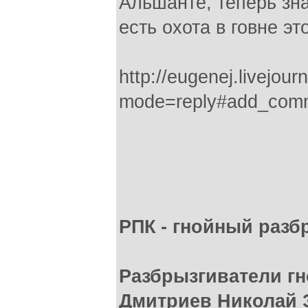
Альшанте, теперь зна
есть охота в говне эт
http://eugenej.livejou
mode=reply#add_com
РПК - гнойный раз
Разбрызгиватели гн
Дмитриев Николай 