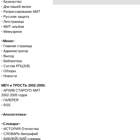
·
Казачество
·
Дни нашей жизни
·
Репрессирование МИТ
·
Русская защита
·
Литстраница
·
МИТ-альбом
·
Мемуарное
~Меню~
·
Главная страница
·
Администратор
·
Выход
·
Библиотека
·
Состав РПЦЗ(В)
·
Обзоры
·
Новости
МЕЧ и ТРОСТЬ 2002-2005:
·
АРХИВ СТАРОГО МИТ
2002-2005 годов
·
ГАЛЕРЕЯ
·
RSS
~Апологетика~
~Словари~
·
ИСТОРИЯ Отечества
·
СЛОВАРЬ биографий
·
БИБЛЕЙСКИЙ словарь