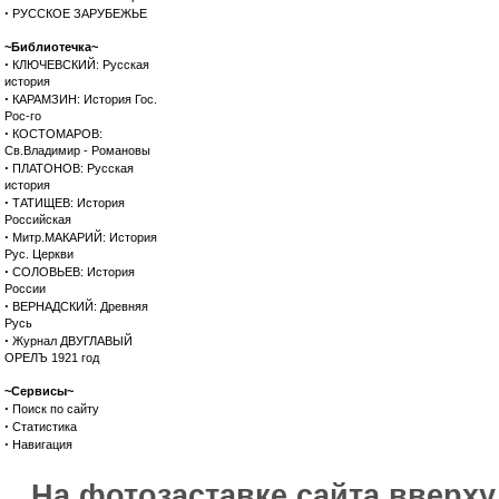
·
РУССКОЕ ЗАРУБЕЖЬЕ
~Библиотечка~
·
КЛЮЧЕВСКИЙ: Русская
история
·
КАРАМЗИН: История Гос.
Рос-го
·
КОСТОМАРОВ:
Св.Владимир - Романовы
·
ПЛАТОНОВ: Русская
история
·
ТАТИЩЕВ: История
Российская
·
Митр.МАКАРИЙ: История
Рус. Церкви
·
СОЛОВЬЕВ: История
России
·
ВЕРНАДСКИЙ: Древняя
Русь
·
Журнал ДВУГЛАВЫЙ
ОРЕЛЪ 1921 год
~Сервисы~
·
Поиск по сайту
·
Статистика
·
Навигация
На фотозаставке сайта вверх