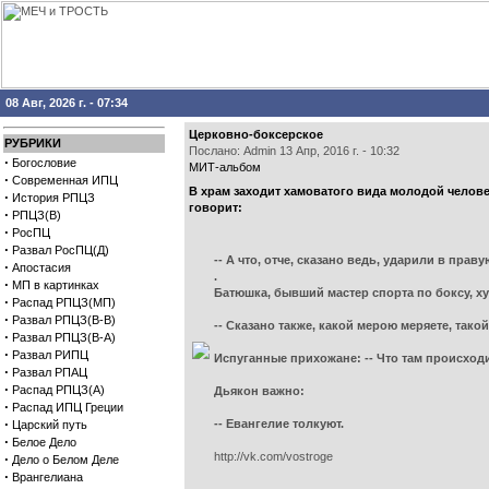
08 Авг, 2026 г. - 07:34
Церковно-боксерское
РУБРИКИ
Послано: Admin 13 Апр, 2016 г. - 10:32
·
Богословие
МИТ-альбом
·
Современная ИПЦ
В храм заходит хамоватого вида молодой человек
·
История РПЦЗ
говорит:
·
РПЦЗ(В)
·
РосПЦ
·
Развал РосПЦ(Д)
-- А что, отче, сказано ведь, ударили в прав
·
Апостасия
.
·
МП в картинках
Батюшка, бывший мастер спорта по боксу, ху
·
Распад РПЦЗ(МП)
·
Развал РПЦЗ(В-В)
-- Сказано также, какой мерою меряете, тако
·
Развал РПЦЗ(В-А)
·
Развал РИПЦ
Испуганные прихожане: -- Что там происход
·
Развал РПАЦ
·
Распад РПЦЗ(А)
Дьякон важно:
·
Распад ИПЦ Греции
·
-- Евангелие толкуют.
Царский путь
·
Белое Дело
http://vk.com/vostroge
·
Дело о Белом Деле
·
Врангелиана