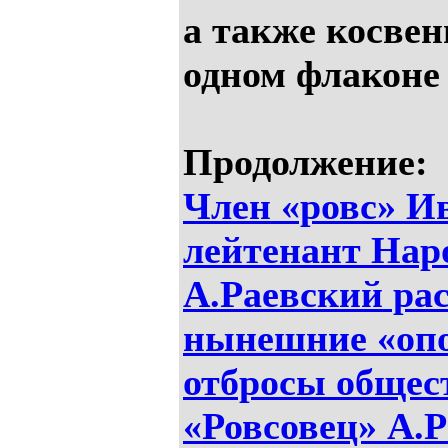
а также косвен
одном флаконе
Продолжение:
Член «ровс» И
лейтенант На
А.Раевский рас
нынешние «опо
отбросы общес
«Ровсовец» А.Р