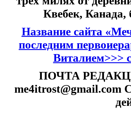
трёх милях от дерев
Квебек, Канада,
Название сайта «Меч
последним первоиер
Виталием>>> см
ПОЧТА РЕДАКЦИИ
me4itrost@gmail.com
С
де