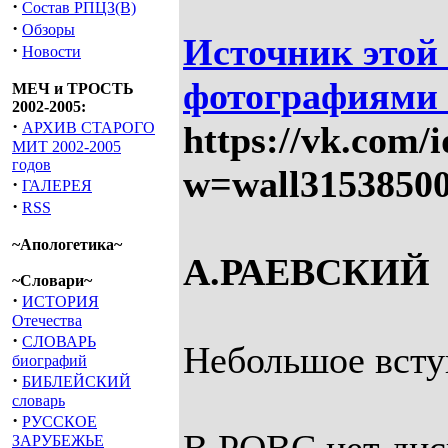
·
Состав РПЦЗ(В)
·
Обзоры
Источник этой 
·
Новости
фотографиями 
МЕЧ и ТРОСТЬ
2002-2005:
·
АРХИВ СТАРОГО
https://vk.com/
МИТ 2002-2005
годов
w=wall3153850
·
ГАЛЕРЕЯ
·
RSS
~Апологетика~
А.РАЕВСКИЙ
~Словари~
·
ИСТОРИЯ
Отечества
·
СЛОВАРЬ
Небольшое всту
биографий
·
БИБЛЕЙСКИЙ
словарь
·
РУССКОЕ
ЗАРУБЕЖЬЕ