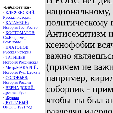
В РОВС нет дис
~Библиотечка~
национальному,
·
КЛЮЧЕВСКИЙ:
Русская история
политическому 
·
КАРАМЗИН:
История Гос. Рос-го
Антисемитизм и
·
КОСТОМАРОВ:
Св.Владимир -
ксенофобии вся
Романовы
·
ПЛАТОНОВ:
Русская история
важно являешьс
·
ТАТИЩЕВ:
История Российская
(причем не важн
·
Митр.МАКАРИЙ:
История Рус. Церкви
например, кири
·
СОЛОВЬЕВ:
История России
соборник - прим.
·
ВЕРНАДСКИЙ:
Древняя Русь
чтобы ты был а
·
Журнал
ДВУГЛАВЫЙ
ОРЕЛЪ 1921 год
разделял идеол