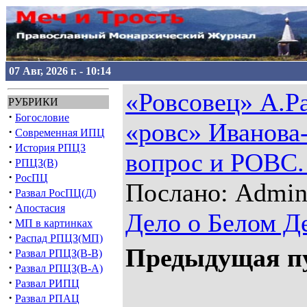
07 Авг, 2026 г. - 10:14
«Ровсовец» А.Ра
РУБРИКИ
·
Богословие
«ровс» Иванова
·
Современная ИПЦ
·
История РПЦЗ
вопрос и РОВС.
·
РПЦЗ(В)
·
РосПЦ
Послано: Admin 
·
Развал РосПЦ(Д)
·
Апостасия
Дело о Белом Д
·
МП в картинках
·
Распад РПЦЗ(МП)
Предыдущая п
·
Развал РПЦЗ(В-В)
·
Развал РПЦЗ(В-А)
·
Развал РИПЦ
·
Развал РПАЦ