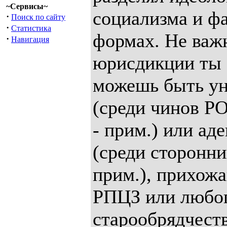
~Сервисы~
социализма и ф
·
Поиск по сайту
·
Статистика
формах. Не важн
·
Навигация
юрисдикции ты 
можешь быть ун
(среди чинов Р
- прим.) или а
(среди сторонни
прим.), прихож
РПЦЗ или любог
старообрядчест