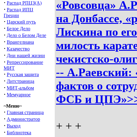
«Ровсовца» А.Р
·
Распад РПЦЗ(А)
·
Распад ИПЦ
на Донбассе, «
Греции
·
Царский путь
·
Лискина по его
Белое Дело
·
Дело о Белом Деле
·
милость карат
Врангелиана
·
Казачество
·
чекистско-оли
Дни нашей жизни
·
Репрессирование
МИТ
-- А.Раевский:
·
Русская защита
·
Литстраница
фактов о сотр
·
МИТ-альбом
·
Мемуарное
ФСБ и ЦПЭ»>
~Меню~
·
Главная страница
·
Администратор
+ + +
·
Выход
·
Библиотека