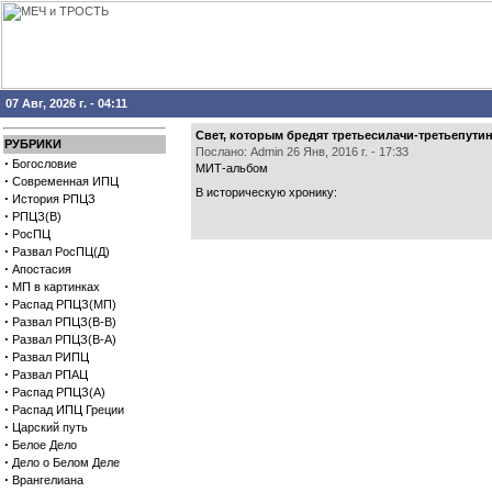
07 Авг, 2026 г. - 04:11
Свет, которым бредят третьесилачи-третьепути
РУБРИКИ
Послано: Admin 26 Янв, 2016 г. - 17:33
·
Богословие
МИТ-альбом
·
Современная ИПЦ
В историческую хронику:
·
История РПЦЗ
·
РПЦЗ(В)
·
РосПЦ
·
Развал РосПЦ(Д)
·
Апостасия
·
МП в картинках
·
Распад РПЦЗ(МП)
·
Развал РПЦЗ(В-В)
·
Развал РПЦЗ(В-А)
·
Развал РИПЦ
·
Развал РПАЦ
·
Распад РПЦЗ(А)
·
Распад ИПЦ Греции
·
Царский путь
·
Белое Дело
·
Дело о Белом Деле
·
Врангелиана