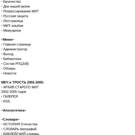
·
Казачество
·
Дни нашей жизни
·
Репрессирование МИТ
·
Русская защита
·
Литстраница
·
МИТ-альбом
·
Мемуарное
~Меню~
·
Главная страница
·
Администратор
·
Выход
·
Библиотека
·
Состав РПЦЗ(В)
·
Обзоры
·
Новости
МЕЧ и ТРОСТЬ 2002-2005:
·
АРХИВ СТАРОГО МИТ
2002-2005 годов
·
ГАЛЕРЕЯ
·
RSS
~Апологетика~
~Словари~
·
ИСТОРИЯ Отечества
·
СЛОВАРЬ биографий
·
БИБЛЕЙСКИЙ словарь