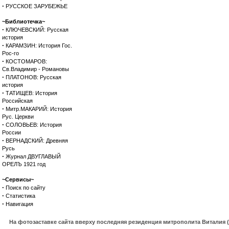
·
РУССКОЕ ЗАРУБЕЖЬЕ
~Библиотечка~
·
КЛЮЧЕВСКИЙ: Русская
история
·
КАРАМЗИН: История Гос.
Рос-го
·
КОСТОМАРОВ:
Св.Владимир - Романовы
·
ПЛАТОНОВ: Русская
история
·
ТАТИЩЕВ: История
Российская
·
Митр.МАКАРИЙ: История
Рус. Церкви
·
СОЛОВЬЕВ: История
России
·
ВЕРНАДСКИЙ: Древняя
Русь
·
Журнал ДВУГЛАВЫЙ
ОРЕЛЪ 1921 год
~Сервисы~
·
Поиск по сайту
·
Статистика
·
Навигация
На фотозаставке сайта вверху последняя резиденция митрополита Виталия 