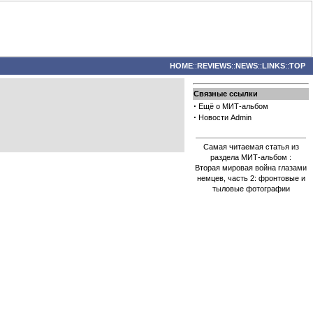
HOME
::
REVIEWS
::
NEWS
::
LINKS
::
TOP
Связные ссылки
·
Ещё о МИТ-альбом
·
Новости Admin
Самая читаемая статья из
раздела МИТ-альбом :
Вторая мировая война глазами
немцев, часть 2: фронтовые и
тыловые фотографии