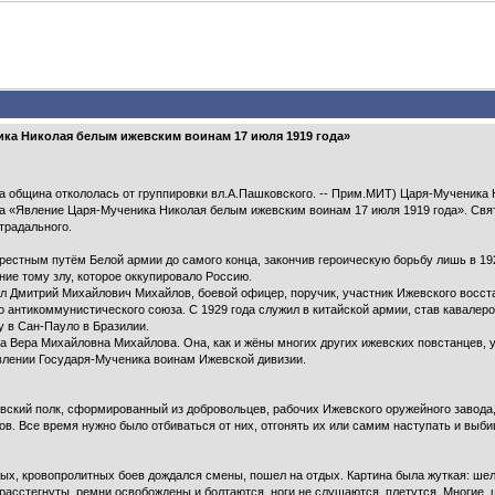
ка Николая белым ижевским воинам 17 июля 1919 года»
эта община откололась от группировки вл.А.Пашковского. -- Прим.МИТ) Царя-Мученика 
за «Явление Царя-Мученика Николая белым ижевским воинам 17 июля 1919 года». Свя
традального.
естным путём Белой армии до самого конца, закончив героическую борьбу лишь в 1922
ие тому злу, которое оккупировало Россию.
л Дмитрий Михайлович Михайлов, боевой офицер, поручик, участник Ижевского восст
о антикоммунистического союза. С 1929 года служил в китайской армии, став кавалер
у в Сан-Пауло в Бразилии.
на Вера Михайловна Михайлова. Она, как и жёны многих других ижевских повстанцев,
влении Государя-Мученика воинам Ижевской дивизии.
евский полк, сформированный из добровольцев, рабочих Ижевского оружейного завода,
в. Все время нужно было отбиваться от них, отгонять их или самим наступать и выбив
ых, кровопролитных боев дождался смены, пошел на отдых. Картина была жуткая: шел
расстегнуты, ремни освобождены и болтаются, ноги не слушаются, плетутся. Многие,