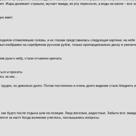
ают. Жара донимает страшно, мучает жажда, во рту пересохло, а воды ни капли – все з
но жжет.
подняли отяжелевшие головы, и их глазам представилась следующая картина: на небе
был изображен на серебряном русском рубле, только пропорционально диску в увеличе
яв руки к небу, стали отчаянно кричать:
ься и просить:
ись за нас…
трудно, но довольно долго. Потом постепенно и очень долго видение стало бледнеть и
ак будто после отдыха шли на позиции. Лица веселые, радостные. Забыто все: жажда,
лится за нас!» Когда волнение улеглось, послышались вопросы: