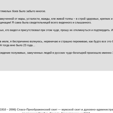
 тяжелых боев было забыто многое.
ученной от жары, усталости, жажды, еле живой толпы – в строй здоровых, крепких и
юцинации! Я сама была свидетельницей всего виденного и слышанного.
вых, кто видел и присутствовал при этом чуде, прошу их откликнуться и подтвердить. 
 в июле, я беспричинно волнуюсь, нервничаю и страшно переживаю, как будто все это
 А тогда мне было 23 года…
ерождение полуживых, замученных людей в русских чудо-богатырей произошло именно 1
(1910 – 2006) Спасо-Преображенский скит — мужской скит и духовно-админист