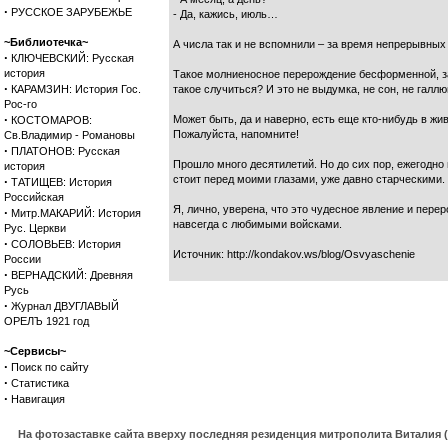
·
РУССКОЕ ЗАРУБЕЖЬЕ
- Да, кажись, июль…
~Библиотечка~
А числа так и не вспомнили – за время непрерывных
·
КЛЮЧЕВСКИЙ: Русская
история
Такое молниеносное перерождение бесформенной, зам
·
КАРАМЗИН: История Гос.
такое случиться? И это не выдумка, не сон, не галл
Рос-го
·
Может быть, да и наверно, есть еще кто-нибудь в жи
КОСТОМАРОВ:
Пожалуйста, напомните!
Св.Владимир - Романовы
·
ПЛАТОНОВ: Русская
Прошло много десятилетий. Но до сих пор, ежегодно
история
стоит перед моими глазами, уже давно старческими.
·
ТАТИЩЕВ: История
Российская
Я, лично, уверена, что это чудесное явление и пер
·
Митр.МАКАРИЙ: История
навсегда с любимыми войсками.
Рус. Церкви
·
СОЛОВЬЕВ: История
Источник: http://kondakov.ws/blog/Osvyaschenie
России
·
ВЕРНАДСКИЙ: Древняя
Русь
·
Журнал ДВУГЛАВЫЙ
ОРЕЛЪ 1921 год
~Сервисы~
·
Поиск по сайту
·
Статистика
·
Навигация
На фотозаставке сайта вверху последняя резиденция митрополита Виталия 