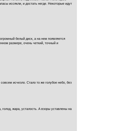
апасы иссякли, и достать негде. Некоторые идут
 огромный белый диск, а на нем появляется
нном размере, очень четкий, точный и
 совсем исчезло. Стало то же голубое небо, без
 голод, жара, усталость. А взоры уставлены на