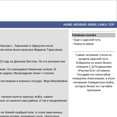
HOME
::
REVIEWS
::
NEWS
::
LINKS
::
TOP
Связные ссылки
·
Ещё о Царский путь
·
Новости Admin
Николая с. Завьялово в Удмуртии после
тая икона была написана Фёдором Тарасовым,
Самая читаемая статья из
раздела Царский путь:
 году на Дальнем Востоке. Но и в изгнании они
Избранное из книги белого
генерала С.Д.Позднышева
ания. Он командовал Ижевским полком. В
«Распни Его» об измене
ом ордена «Возрождение Азии» I степени.
Государю его начштабом
генералом Алексеевым, в итоге
 участвовала в военных походах. Вера Михайловна
начавшим Гражданскую войну,
которую белые не случайно
проиграли
 терзали налеты красных войск, набеги
ать из занятого ими района. И так в продолжение
 не боевой храбрый полк, а толпа замученных,
 шаркая ногами, поднимают пыль. Некоторые