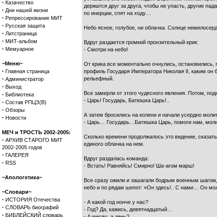
·
Казачество
держатся друг за друга, чтобы не упасть, другие пад
·
Дни нашей жизни
по инерции, спят на ходу…
·
Репрессирование МИТ
·
Русская защита
Небо ясное, голубое, ни облачка. Солнце немилосерд
·
Литстраница
·
МИТ-альбом
Вдруг раздается громкий пронзительный крик:
·
Мемуарное
- Смотри на небо!
~Меню~
От крика все моментально очнулись, остановились, 
·
Главная страница
профиль Государя Императора Николая II, каким он 
·
рельефный.
Администратор
·
Выход
Все замерли от этого чудесного явления. Потом, подн
·
Библиотека
- Царь! Государь, Батюшка Царь!..
·
Состав РПЦЗ(В)
·
Обзоры
А затем бросились на колени и начали усердно молит
·
Новости
- Царь… Государь…Батюшка Царь, помоги нам, мол
МЕЧ и ТРОСТЬ 2002-2005:
Сколько времени продолжалось это видение, сказать 
·
АРХИВ СТАРОГО МИТ
единого облачка на нем.
2002-2005 годов
·
ГАЛЕРЕЯ
Вдруг раздалась команда:
·
RSS
- Встать! Равняйсь! Смирно! Ша-агом марш!
~Апологетика~
Все сразу ожили и зашагали бодрым военным шагом, к
небо и по рядам шепот: «Он здесь!.. С нами… Он мо
~Словари~
·
ИСТОРИЯ Отечества
- А какой год нонче у нас?
·
СЛОВАРЬ биографий
- Год? Да, кажись, девятнадцатый…
·
БИБЛЕЙСКИЙ словарь
- А месяц, а день?