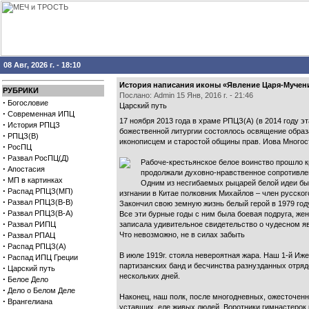
08 Авг, 2026 г. - 18:10
История написания иконы «Явление Царя-Мучени
РУБРИКИ
Послано: Admin 15 Янв, 2016 г. - 21:46
·
Богословие
Царский путь
·
Современная ИПЦ
17 ноября 2013 года в храме РПЦЗ(А) (в 2014 году 
·
История РПЦЗ
божественной литургии состоялось освящение обра
·
РПЦЗ(В)
иконописцем и старостой общины прав. Иова Многос
·
РосПЦ
·
Развал РосПЦ(Д)
Рабоче-крестьянское белое воинство прошло кр
·
Апостасия
продолжали духовно-нравственное сопротивлен
·
МП в картинках
Одним из несгибаемых рыцарей белой идеи бы
·
Распад РПЦЗ(МП)
изгнании в Китае полковник Михайлов – член русског
·
Развал РПЦЗ(В-В)
Закончил свою земную жизнь белый герой в 1979 год
·
Развал РПЦЗ(В-А)
Все эти бурные годы с ним была боевая подруга, же
·
Развал РИПЦ
записала удивительное свидетельство о чудесном я
·
Что невозможно, не в силах забыть
Развал РПАЦ
·
Распад РПЦЗ(А)
В июле 1919г. стояла невероятная жара. Наш 1-й Иж
·
Распад ИПЦ Греции
партизанских банд и бесчинства разнузданных отрядо
·
Царский путь
нескольких дней.
·
Белое Дело
·
Дело о Белом Деле
Наконец, наш полк, после многодневных, ожесточенн
·
Врангелиана
уставших, еле живых людей. Воротники гимнастерок 