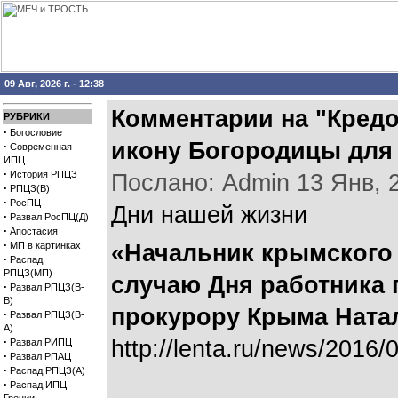
09 Авг, 2026 г. - 12:38
Комментарии на "Кредо
РУБРИКИ
·
Богословие
икону Богородицы для
·
Современная
ИПЦ
·
История РПЦЗ
Послано: Admin 13 Янв, 20
·
РПЦЗ(В)
·
РосПЦ
Дни нашей жизни
·
Развал РосПЦ(Д)
·
Апостасия
·
МП в картинках
«Начальник крымского
·
Распад
РПЦЗ(МП)
случаю Дня работника 
·
Развал РПЦЗ(В-
В)
прокурору Крыма Ната
·
Развал РПЦЗ(В-
А)
·
http://lenta.ru/news/2016/
Развал РИПЦ
·
Развал РПАЦ
·
Распад РПЦЗ(А)
·
Распад ИПЦ