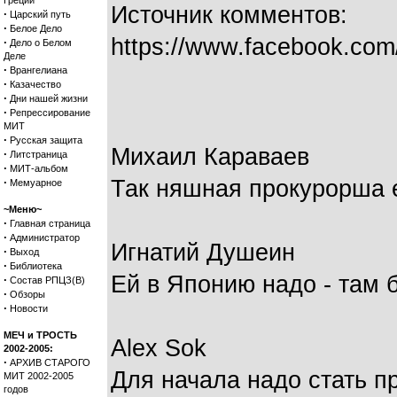
Греции
Источник комментов:
·
Царский путь
·
Белое Дело
https://www.facebook.com
·
Дело о Белом
Деле
·
Врангелиана
·
Казачество
·
Дни нашей жизни
·
Репрессирование
МИТ
·
Русская защита
Михаил Караваев
·
Литстраница
·
МИТ-альбом
·
Так няшная прокурорша е
Мемуарное
~Меню~
·
Главная страница
·
Администратор
Игнатий Душеин
·
Выход
·
Библиотека
Ей в Японию надо - там б
·
Состав РПЦЗ(В)
·
Обзоры
·
Новости
МЕЧ и ТРОСТЬ
Alex Sok
2002-2005:
·
АРХИВ СТАРОГО
Для начала надо стать п
МИТ 2002-2005
годов