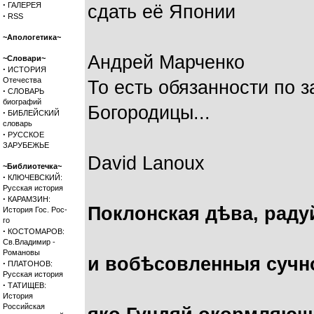
·
ГАЛЕРЕЯ
сдать её Японии
·
RSS
~Апологетика~
Андрей Марченко
~Словари~
·
ИСТОРИЯ
Отечества
То есть обязанности по 
·
СЛОВАРЬ
биографий
Богородицы...
·
БИБЛЕЙСКИЙ
словарь
·
РУССКОЕ
ЗАРУБЕЖЬЕ
David Lanoux
~Библиотечка~
·
КЛЮЧЕВСКИЙ:
Русская история
·
КАРАМЗИН:
Поклонская дѣва, раду
История Гос. Рос-
го
·
КОСТОМАРОВ:
Св.Владимир -
Романовы
и вобѣсовленныя сучн
·
ПЛАТОНОВ:
Русская история
·
ТАТИЩЕВ:
История
Российская