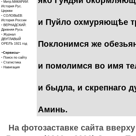
яко Гундяй окормляющ
·
Митр.МАКАРИЙ:
История Рус.
Церкви
·
СОЛОВЬЕВ:
и Пуйло охмуряющѣе т
История России
·
ВЕРНАДСКИЙ:
Древняя Русь
·
Журнал
ДВУГЛАВЫЙ
Поклонимся же обезья
ОРЕЛЪ 1921 год
~Сервисы~
·
Поиск по сайту
·
Статистика
и помолимся во имя те
·
Навигация
и быдла, и скрепнаго д
Аминь.
На фотозаставке сайта вверх