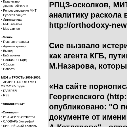
·
Казачество
РПЦЗ-осколков, МИТ
·
Дни нашей жизни
·
Репрессирование МИТ
аналитику раскола 
·
Русская защита
·
Литстраница
http://orthodoxy-new
·
МИТ-альбом
·
Мемуарное
~Меню~
·
Главная страница
Сие вызвало истер
·
Администратор
·
Выход
как агента КГБ, пу
·
Библиотека
·
Состав РПЦЗ(В)
М.Назарова, которы
·
Обзоры
·
Новости
МЕЧ и ТРОСТЬ 2002-2005:
·
АРХИВ СТАРОГО МИТ
«На сайте порнопис
2002-2005 годов
·
ГАЛЕРЕЯ
Георгиевского (http:
·
RSS
~Апологетика~
опубликовано: "О 
~Словари~
документе от имени
·
ИСТОРИЯ Отечества
·
СЛОВАРЬ биографий
·
БИБЛЕЙСКИЙ словарь