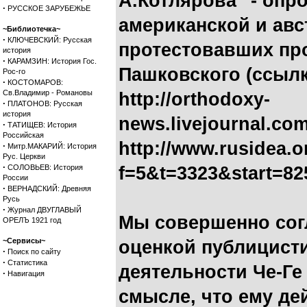
А.Котлярова" - опр
·
РУССКОЕ ЗАРУБЕЖЬЕ
американской и ав
~Библиотечка~
·
КЛЮЧЕВСКИЙ: Русская
протестовавших пр
история
·
КАРАМЗИН: История Гос.
Пашковского (ссылк
Рос-го
·
КОСТОМАРОВ:
Св.Владимир - Романовы
http://orthodoxy-
·
ПЛАТОНОВ: Русская
история
news.livejournal.com
·
ТАТИЩЕВ: История
Российская
http://www.rusidea.
·
Митр.МАКАРИЙ: История
Рус. Церкви
·
СОЛОВЬЕВ: История
f=5&t=3323&start=82
России
·
ВЕРНАДСКИЙ: Древняя
Русь
·
Журнал ДВУГЛАВЫЙ
Мы совершенно сог
ОРЕЛЪ 1921 год
~Сервисы~
оценкой публицисти
·
Поиск по сайту
·
Статистика
деятельности Че-Ге 
·
Навигация
смысле, что ему де