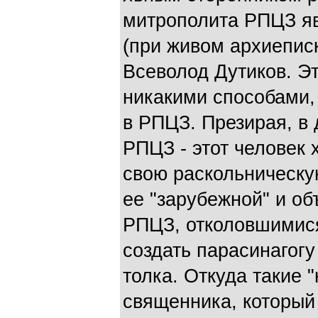
митрополита РПЦЗ я
(при живом архиеписко
Всеволод Дутиков. Эт
никакими способами,
в РПЦЗ. Презирая, в 
РПЦЗ - этот человек х
свою раскольническу
ее "зарубежной" и об
РПЦЗ, отколовшимися
создать парасинагогу
толка. Откуда такие 
священника, который