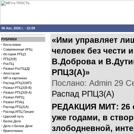
06 Авг, 2026 г. - 22:09
«Ими управляет ли
РУБРИКИ
·
Богословие
человек без чести 
·
Современная ИПЦ
·
История РПЦЗ
·
РПЦЗ(В)
В.Доброва и В.Дути
·
РосПЦ
·
Развал РосПЦ(Д)
РПЦЗ(А)»
·
Апостасия
·
МП в картинках
Послано: Admin 29 Сен
·
Распад РПЦЗ(МП)
·
Развал РПЦЗ(В-В)
Распад РПЦЗ(А)
·
Развал РПЦЗ(В-А)
·
Развал РИПЦ
·
Развал РПАЦ
РЕДАКЦИЯ МИТ: 26 с
·
Распад РПЦЗ(А)
·
Распад ИПЦ Греции
уже годами, в ство
·
Царский путь
·
Белое Дело
·
злободневной, инт
Дело о Белом Деле
·
Врангелиана