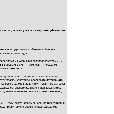
лся купол,
можно узнать из версии-публикации
ительным церковным событием в Каннах - с
махинации и т.д.)»...
и событиями и судебными разбирательствами. В
 Г.Ивановым-13-м. – Прим.МИТ). Пока храм
емые в интернете…
 (трижды анафематствованный Блаженнейшим
ву храма (Константинопольского патриархата. –
аннского храма в 2013 году. – МИТ), но была бы
 равноапостольного великого князя Владимира,
гослужения отменены, замки в храме заменены,
2011 году, разрушилось основание (реставрация
жащая территория огорожена, подход к храму