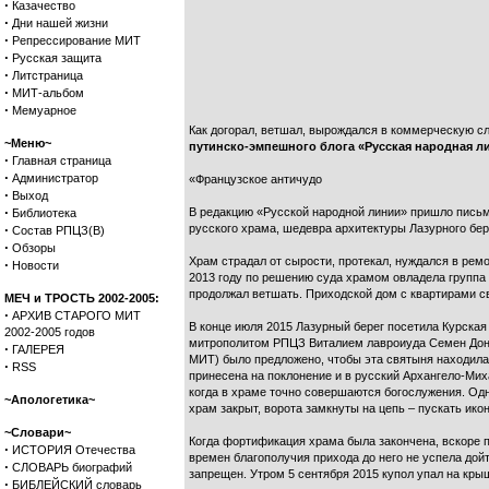
·
Казачество
·
Дни нашей жизни
·
Репрессирование МИТ
·
Русская защита
·
Литстраница
·
МИТ-альбом
·
Мемуарное
Как догорал, ветшал, вырождался в коммерческую сл
~Меню~
путинско-эмпешного блога «Русская народная линия
·
Главная страница
·
Администратор
«Французское античудо
·
Выход
·
В редакцию «Русской народной линии» пришло пись
Библиотека
·
русского храма, шедевра архитектуры Лазурного бере
Состав РПЦЗ(В)
·
Обзоры
Храм страдал от сырости, протекал, нуждался в рем
·
Новости
2013 году по решению суда храмом овладела группа
продолжал ветшать. Приходской дом с квартирами 
МЕЧ и ТРОСТЬ 2002-2005:
·
АРХИВ СТАРОГО МИТ
В конце июля 2015 Лазурный берег посетила Курск
2002-2005 годов
митрополитом РПЦЗ Виталием лавроиуда Семен Донс
·
ГАЛЕРЕЯ
МИТ) было предложено, чтобы эта святыня находилас
·
RSS
принесена на поклонение и в русский Архангело-Мих
когда в храме точно совершаются богослужения. Од
~Апологетика~
храм закрыт, ворота замкнуты на цепь – пускать ико
~Словари~
Когда фортификация храма была закончена, вскоре 
·
ИСТОРИЯ Отечества
времен благополучия прихода до него не успела дойт
·
СЛОВАРЬ биографий
запрещен. Утром 5 сентября 2015 купол упал на кры
·
БИБЛЕЙСКИЙ словарь