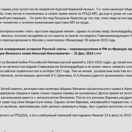
 храма упал купол после неприятия Курской Коренной иконы». Т.е. коли каннская общ
ы этим летом и поклонилась в своем храме иконе из РПЦЗ-МП, да еще в руках ее сам
якой реставрации… Он реял бы над Лазурным берегом до тех пор, пока сюда не выса
е человечки с огненно-кумачовыми крестами МП на груди…
гитпропа может гнать «русская народная линия», однако по всему миру белогвардейц
 явилось изъятие негодяями из его крипта останков последнего Главнокомандующего 
о перезахоронение в Москве у кинотеатра «Ленинград» 30 апреля 2015 года.
ое осквернение останков Русской элиты – перезахоронение в РФ из Франции п
и Великого князя Николая Николаевича» -- 15 Дек, 2014 г.>>>
на Великой войне Российской Императорской армией в 1914-1915 годах, до своей кон
ля он являлся последним Главковерхом белогвардейцев и не может иметь никакого от
оссийское правительство в октябре 1917 года. Тем не менее, эрэфовским властям вс
.Каппеля, антисовецких деятелей И.С.Шмелева, И.А.Ильина удается организовать пере
и Белой памяти, антихристова политика общины Михаило-Архангельского храма в Канна
церковная община в какие только подлые извивы не кукожилась! Долгое время ее воз
 раскольников вместе с митрополитом Виталием. После его кончины Варнава умудрилс
т храм под свою бандитскую опеку. Однако затем Варнава, оказавшийся педерастом,
я жуликом, присвоившим себе ценную храмовую утварь, был судебно вытеснен из на
ского из РПЦЗ(А), и его слабоумный лионский протодиакон Иванов-13 в августе 2013