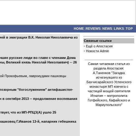
HOME
::
REVIEWS
::
NEWS
::
LINKS
::
TOP
ей в эмиграции В.К. Николая Николаевича из
Связные ссылки
·
Ещё о Апостасия
·
Новости Admin
чшие русские люди во главе с членами Дома
ны, Великий князь Николай Николаевич) -- 26
Самая читаемая статья из
раздела Апостасия:
А.Таненков "Загадка
навой Прокофьевым, лавроиудами пашковцы
исчезнувшего из
Бахчисарайского Успенского
монастыря МП ковчега с
 позорным "богослужением" антифашистке-
частицей мощей святителя
Игнатия -- митрополита
 в сентябре 2013 -- продолжение воспевания
Готфейского, Кафайского и
Мариупольского"
вует, что из МП-РПЦЗ(А) ушло 25
ашковец Г.Иванов 13-й, напарник гебешника