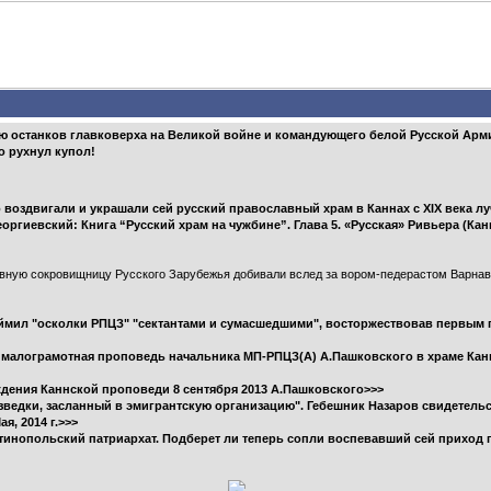
ию останков главковерха на Великой войне и командующего белой Русской Арми
о рухнул купол!
воздвигали и украшали сей русский православный храм в Каннах c XIX века лу
оргиевский: Книга “Русский храм на чужбине”. Глава 5. «Русская» Ривьера (Кан
уховную сокровищницу Русского Зарубежья добивали вслед за вором-педерастом Вар
еймил "осколки РПЦЗ" "сектантами и сумасшедшими", восторжествовав первым
 малограмотная проповедь начальника МП-РПЦЗ(А) А.Пашковского в храме Канн
ждения Каннской проповеди 8 сентября 2013 А.Пашковского>>>
ведки, засланный в эмигрантскую организацию". Гебешник Назаров свидетельст
я, 2014 г.>>>
тинопольский патриархат. Подберет ли теперь сопли воспевавший сей приход п