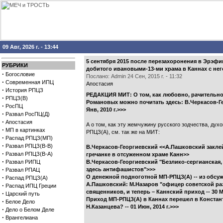
09 Авг, 2026 г. - 13:44
5 сентября 2015 после перезахоронения в Эрэф
РУБРИКИ
добитого ивановыми-13-ми храма в Каннах с нег
·
Богословие
Послано: Admin 24 Сен, 2015 г. - 11:32
·
Современная ИПЦ
Апостасия
·
История РПЦЗ
РЕДАКЦИЯ МИТ: О том, как любовно, рачительно 
·
РПЦЗ(В)
Романовых можно почитать здесь:
В.Черкасов-Ге
·
РосПЦ
Янв, 2010 г.>>>
·
Развал РосПЦ(Д)
·
Апостасия
А о том, как эту жемчужину русского зодчества, д
·
МП в картинках
РПЦЗ(А), см. так же на МИТ:
·
Распад РПЦЗ(МП)
·
Развал РПЦЗ(В-В)
В.Черкасов-Георгиевский <<А.Пашковский закл
·
Развал РПЦЗ(В-А)
гречанке в отсуженном храме Канн>>
·
Развал РИПЦ
В.Черкасов-Георгиевский "Безлико-сергианская,
·
здесь антифашистов">>>
Развал РПАЦ
·
О денежной подноготной МП-РПЦЗ(А) -- из обсу
Распад РПЦЗ(А)
А.Пашковский: М.Назаров "офицер советской раз
·
Распад ИПЦ Греции
священников, и теперь – Каннский приход -- 30 Ма
·
Царский путь
Приход МП-РПЦЗ(А) в Каннах перешел в Констан
·
Белое Дело
Н.Казанцева? -- 01 Июн, 2014 г.>>>
·
Дело о Белом Деле
·
Врангелиана