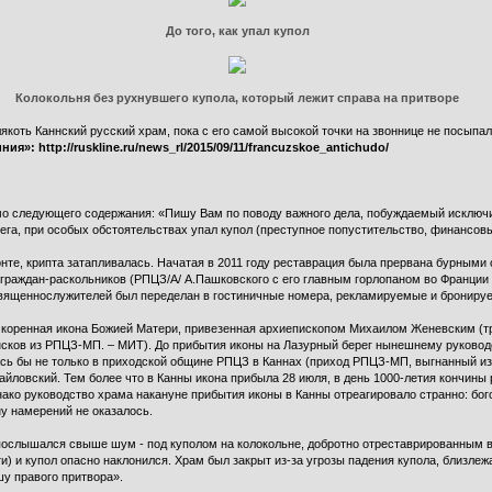
До того, как упал купол
Колокольня без рухнувшего купола, который лежит справа на притворе
якоть Каннский русский храм, пока с его самой высокой точки на звоннице не посыпа
»: http://ruskline.ru/news_rl/2015/09/11/francuzskoe_antichudo/
мо следующего содержания: «Пишу Вам по поводу важного дела, побуждаемый исключ
га, при особых обстоятельствах упал купол (преступное попустительство, финансовые 
онте, крипта затапливалась. Начатая в 2011 году реставрация была прервана бурным
 граждан-раскольников (РПЦЗ/А/ А.Пашковского с его главным горлопаном во Франции
священнослужителей был переделан в гостиничные номера, рекламируемые и брониру
ая коренная икона Божией Матери, привезенная архиепископом Михаилом Женевским
ков из РПЦЗ-МП. – МИТ). До прибытия иконы на Лазурный берег нынешнему руководст
ь бы не только в приходской общине РПЦЗ в Каннах (приход РПЦЗ-МП, выгнанный из к
айловский. Тем более что в Канны икона прибыла 28 июля, в день 1000-летия кончины
нако руководство храма накануне прибытия иконы в Канны отреагировало странно: бо
ну намерений не оказалось.
послышался свыше шум - под куполом на колокольне, добротно отреставрированным в 
и) и купол опасно наклонился. Храм был закрыт из-за угрозы падения купола, близле
шу правого притвора».