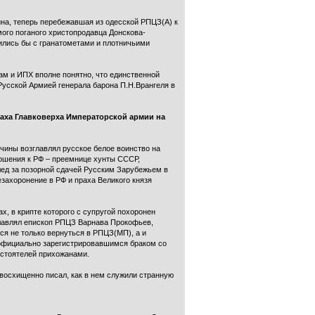
ина, теперь перебежавшая из одесской РПЦЗ(А) к
ого поганого христопродавца Донскова-
дились бы с гранатометами и плотничьими
ам и ИПХ вполне понятно, что единственной
Русской Армией генерала барона П.Н.Врангеля в
раха Главковерха Императорской армии на
чины возглавлял русское белое воинство на
ношения к РФ – преемнице хунты СССР,
лед за позорной сдачей Русским Зарубежьем в
захоронение в РФ и праха Великого князя
х, в крипте которого с супругой похоронен
главлял епископ РПЦЗ Варнава Прокофьев,
я не только вернуться в РПЦЗ(МП), а и
 официально зарегистрировавшимся браком со
стоятелей прихожанами.
 восхищенно писал, как в нем служили странную