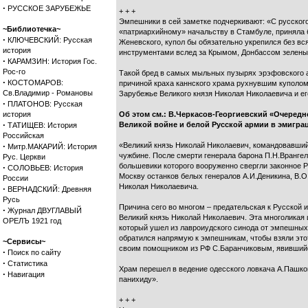
·
РУССКОЕ ЗАРУБЕЖЬЕ
+ + +
Эмпешники в сей заметке подчеркивают: «С русского
~Библиотечка~
«патриархийному» начальству в Стамбуле, приняла б
·
КЛЮЧЕВСКИЙ: Русская
Женевского, купол бы обязательно укрепился без вс
история
инструментами вслед за Крымом, Донбассом зелены
·
КАРАМЗИН: История Гос.
Рос-го
Такой бред в самых мыльных пузырях эрэфовского а
·
КОСТОМАРОВ:
причиной краха каннского храма рухнувшим куполом
Св.Владимир - Романовы
Зарубежье Великого князя Николая Николаевича и ег
·
ПЛАТОНОВ: Русская
история
Об этом см.:
В.Черкасов-Георгиевский «Очередн
·
Великой войне и белой Русской армии в эмиграци
ТАТИЩЕВ: История
Российская
·
«Великий князь Николай Николаевич, командовавший 
Митр.МАКАРИЙ: История
чужбине. После смерти генерала барона П.Н.Вранге
Рус. Церкви
большевики которого вооруженно свергли законное Р
·
СОЛОВЬЕВ: История
Москву останков белых генералов А.И.Деникина, В.О
России
Николая Николаевича.
·
ВЕРНАДСКИЙ: Древняя
Русь
Причина сего во многом – предательская к Русской 
·
Журнал ДВУГЛАВЫЙ
Великий князь Николай Николаевич. Эта многоликая 
ОРЕЛЪ 1921 год
который ушел из лавроиудского синода от эмпешных
обратился напрямую к эмпешникам, чтобы взяли это
~Сервисы~
своим помощником из РФ С.Баранчиковым, явившийс
·
Поиск по сайту
·
Статистика
Храм перешел в ведение одесского ловкача А.Пашков
·
Навигация
панихиду».
+ + +