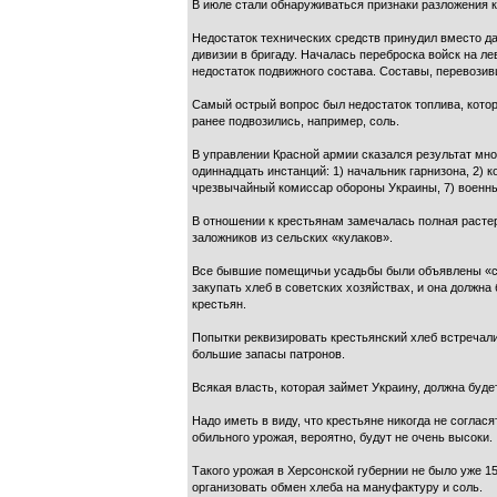
В июле стали обнаруживаться признаки разложения к
Недостаток технических средств принудил вместо 
дивизии в бригаду. Началась переброска войск на л
недостаток подвижного состава. Составы, перевозив
Самый острый вопрос был недостаток топлива, котор
ранее подвозились, например, соль.
В управлении Красной армии сказался результат мно
одиннадцать инстанций: 1) начальник гарнизона, 2) 
чрезвычайный комиссар обороны Украины, 7) военный
В отношении к крестьянам замечалась полная растер
заложников из сельских «кулаков».
Все бывшие помещичьи усадьбы были объявлены «со
закупать хлеб в советских хозяйствах, и она долж
крестьян.
Попытки реквизировать крестьянский хлеб встречал
большие запасы патронов.
Всякая власть, которая займет Украину, должна буде
Надо иметь в виду, что крестьяне никогда не согла
обильного урожая, вероятно, будут не очень высоки.
Такого урожая в Херсонской губернии не было уже 15
организовать обмен хлеба на мануфактуру и соль.