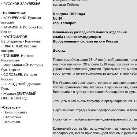
Генерального штаба
·
РУССКОЕ ЗАРУБЕЖЬЕ
капитан Гебель
~Библиотечка~
8 августа 1919 года
·
КЛЮЧЕВСКИЙ: Русская
No 10
история
Гор. Таганрог
·
КАРАМЗИН: История Гос.
Рос-го
Начальнику разведывательного отделения
·
КОСТОМАРОВ:
штаба главнокомандующего
Св.Владимир - Романовы
Вооруженными силами на юге России
·
ПЛАТОНОВ: Русская
Доклад
история
·
ТАТИЩЕВ: История
После демобилизации 25-ой пех[отной] дивизии, нач
Российская
местной гимназии. 20 апреля 1919 года при занятии
·
Митр.МАКАРИЙ: История
украинской советской дивизии. Прослужив три месяц
Рус. Церкви
восстанием, я имею возможность доложить мои набл
·
СОЛОВЬЕВ: История
России
5-я Украинская советская стрелковая дивизия форми
·
ВЕРНАДСКИЙ: Древняя
против правительства Петлюры. Партизаны эти, хот
Русь
Бессарабию с целью отвоевания Бессарабии от рум
·
Журнал ДВУГЛАВЫЙ
ОРЕЛЪ 1921 год
Эта цель была очень популярна среди партизанов. О
~Сервисы~
Партизанские отряды были переформированы в полки
·
Поиск по сайту
·
Статистика
Полки были трехбатальонные – девятиротного состава
·
Навигация
Командный состав был из случайных партизанов, б
бессарабцев, могла привлечь идея борьбы с румыам