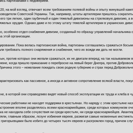
лись партизанами с недоверием.
220, на мой взгляд, отвечает всем требованиям полевой войны и опыту минувшей кам
оводители Советской Украины. Так, например, штаты артиллерии пришлось сократить 
сего три легких, один гаубичный и один тяжелый дивизионы на стрелковую дивизию, а в
4 тяжелых орудия. Однако даже и по этому штату тяжелой артиллерии в украинских диви
о, особенно отдел снабжения дивизии, созданный по образцу управлений начальника
а этой организации.
ировании. Пока велась партизанская война, партизаны соглашались сражаться босым
али требовать полного снаряжения и снабжения, чего их вожди им дать не могли.
ын, против которых они желали сражаться, их не двигали вперед; на так называемом 
 июне, когда пришло приказание о переброске на левый берег Днепра, против Доброво
Причина этого – нежелание покидать свою родную губернию и страх перед Добровольч
рактеризовать как пассивное, а иногда и активное сопротивление всякой власти, пок
е, в которой они справедливо видят новый способ эксплуатации их труда и хлеба в ч
еские работники не находят поддержки в крестьянах. Но наряду с этим крестьяне наз
настроение вполне разделялось всеми красноармейцами, среди которых коммунизм оче
а не находила себе сочувствия ни среди крестьян, ни среди красноармейцев. Авантюр
яли, главным образом, лозунг избиения евреев, разжигая самые низменные инстинкт
 григорьевцами было избито до четырех тысяч евреев и разгромлен город, причем случ