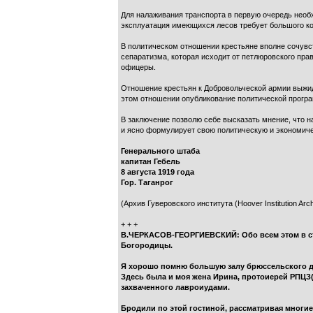
Для налаживания транспорта в первую очередь необхо
эксплуатация имеющихся лесов требует большого ко
В политическом отношении крестьяне вполне сочувс
сепаратизма, которая исходит от петлюровского пра
офицеры.
Отношение крестьян к Добровольческой армии выжид
этом отношении опубликование политической програ
В заключение позволю себе высказать мнение, что на
и ясно формулирует свою политическую и экономич
Генерального штаба
капитан Гебель
8 августа 1919 года
Гор. Таганрог
(Архив Гуверовского института (Hoover Institution Arch
+ + +
В.ЧЕРКАСОВ-ГЕОРГИЕВСКИЙ: Обо всем этом в ст
Богородицы.
Я хорошо помню большую залу брюссельского дом
Здесь была и моя жена Ирина, протоиерей РПЦЗ
захваченного лавроиудами.
Бродили по этой гостиной, рассматривая многие