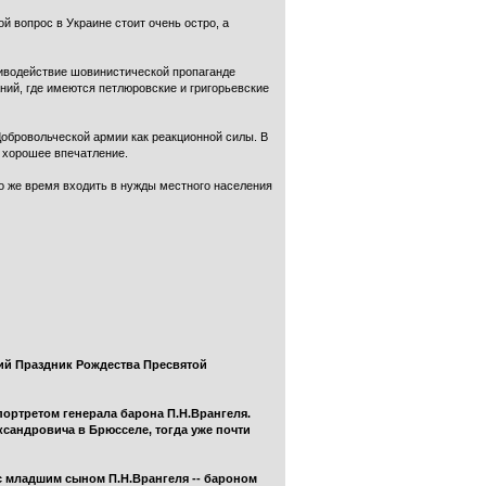
й вопрос в Украине стоит очень остро, а
тиводействие шовинистической пропаганде
ний, где имеются петлюровские и григорьевские
обровольческой армии как реакционной силы. В
 хорошее впечатление.
то же время входить в нужды местного населения
ий Праздник Рождества Пресвятой
портретом генерала барона П.Н.Врангеля.
сандровича в Брюсселе, тогда уже почти
 с младшим сыном П.Н.Врангеля -- бароном