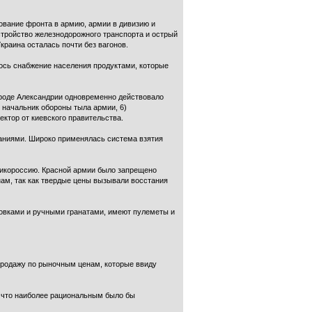
вание фронта в армию, армии в дивизию и
стройство железнодорожного транспорта и острый
краина осталась почти без вагонов.
лось снабжение населения продуктами, которые
городе Александрии одновременно действовало
) начальник обороны тыла армии, 6)
ектор от киевского правительства.
щаниями. Широко применялась система взятия
ликороссию. Красной армии было запрещено
ам, так как твердые цены вызывали восстания
товками и ручными гранатами, имеют пулеметы и
 продажу по рыночным ценам, которые ввиду
ак что наиболее рациональным было бы