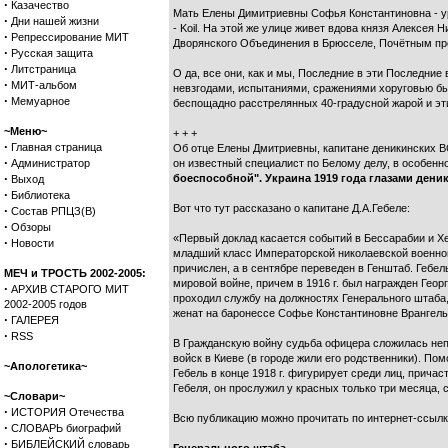
·
Казачество
Мать Елены Димитриевны Софья Константиновна - уро
·
Дни нашей жизни
- Koil. На этой же улице живет вдова князя Алексе
·
Репрессирование МИТ
Дворянского Объединения в Брюсселе, Почётным пр
·
Русская защита
·
Литстраница
О да, все они, как и мы, Последние в эти Последни
·
МИТ-альбом
невзгодами, испытаниями, сражениями хоруговью бы
·
Мемуарное
беспощадно расстрелянных 40-градусной жарой и эт
~Меню~
+ + +
·
Главная страница
Об отце Елены Дмитриевны, капитане деникинских ВС
·
Администратор
он известный специалист по Белому делу, в особенн
·
боеспособной". Украина 1919 года глазами деники
Выход
·
Библиотека
Вот что тут рассказано о капитане Д.А.Гебеле:
·
Состав РПЦЗ(В)
·
Обзоры
«Первый доклад касается событий в Бессарабии и Хе
·
Новости
младший класс Императорской николаевской военной а
причислен, а в сентябре переведен в Генштаб. Гебе
МЕЧ и ТРОСТЬ 2002-2005:
мировой войне, причем в 1916 г. был награжден Ге
·
АРХИВ СТАРОГО МИТ
проходил службу на должностях Генерального штаба
2002-2005 годов
женат на баронессе Софье Константиновне Врангель
·
ГАЛЕРЕЯ
·
RSS
В Гражданскую войну судьба офицера сложилась непр
войск в Киеве (в городе жили его родственники). П
~Апологетика~
Гебель в конце 1918 г. фигурирует среди лиц, прича
Гебеля, он прослужил у красных только три месяца, с
~Словари~
·
ИСТОРИЯ Отечества
Всю публикацию можно прочитать по интернет-ссылк
·
СЛОВАРЬ биографий
·
БИБЛЕЙСКИЙ словарь