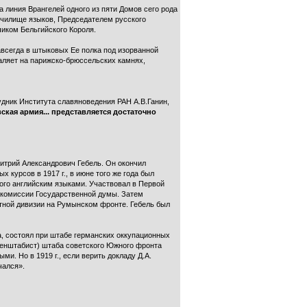
 линия Врангелей одного из пяти Домов сего рода
 училище языков, Председателем русского
иком Бельгийского Короля.
авсегда в штыковых Ее полка под изорванной
аляет на парижско-брюссельских камнях,
удник Института славяноведения РАН А.В.Ганин,
ская армия... представляется достаточно
митрий Александрович Гебель. Он окончил
 курсов в 1917 г., в июне того же года был
ного английским языками. Участвовал в Первой
й комиссии Государственной думы. Затем
отной дивизии на Румынском фронте. Гебель был
а, состоял при штабе германских оккупационных
 генштабист) штаба советского Южного фронта
и. Но в 1919 г., если верить докладу Д.А.
чался».