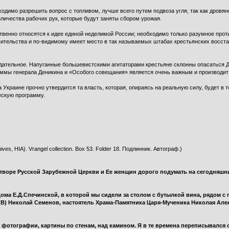
димо разрешить вопрос с топливом, лучше всего путем подвоза угля, так как дровяно
личества рабочих рук, которые будут заняты сбором урожая.
твенно относятся к идее единой неделимой России; необходимо только разумное про
вительства и по-видимому имеет место в так называемых штабах крестьянских восста
ательное. Напуганные большевистскими агитаторами крестьяне склонны опасаться Д
ммы генерала Деникина и «Особого совещания» является очень важным и производит
 Украине прочно утвердится та власть, которая, опираясь на реальную силу, будет в 
ескую программу.
ives, HIA). Vrangel collection. Box 53. Folder 18. Подлинник. Автограф.)
воре Русской Зарубежной Церкви и Ее женщин дорого подумать на сегодняшн
а Е.Д.Спечинской, в которой мы сидели за столом с бутылкой вина, рядом с 
(В) Николай Семенов, настоятель Храма-Памятника Царя-Мученика Николая Алек
 фотографии, картины по стенам, над камином. Я в те времена переписывался