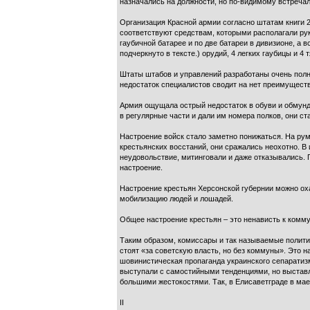
назначались на должности, но по-видимому встреча
Организация Красной армии согласно штатам книги 
соответствуют средствам, которыми располагали рук
гаубичной батарее и по две батареи в дивизионе, а в
подчеркнуто в тексте.) орудий, 4 легких гаубицы и 
Штаты штабов и управлений разработаны очень полн
недостаток специалистов сводит на нет преимуществ
Армия ощущала острый недостаток в обуви и обмунд
в регулярные части и дали им номера полков, они ст
Настроение войск стало заметно понижаться. На рум
крестьянских восстаний, они сражались неохотно. В
неудовольствие, митинговали и даже отказывались. 
настроение.
Настроение крестьян Херсонской губернии можно оха
мобилизацию людей и лошадей.
Общее настроение крестьян – это ненависть к коммун
Таким образом, комиссары и так называемые политич
стоят «за советскую власть, но без коммуны». Это 
шовинистическая пропаганда украинского сепаратизм
выступали с самостийными тенденциями, но выставл
большими жестокостями. Так, в Елисаветграде в мае
II