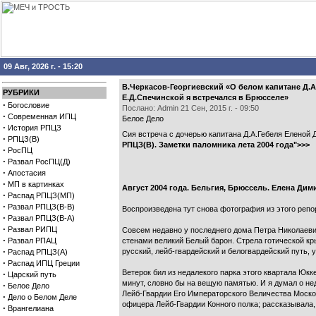
09 Авг, 2026 г. - 15:20
В.Черкасов-Георгиевский «О белом капитане Д.А
РУБРИКИ
Е.Д.Спечинской я встречался в Брюсселе»
·
Богословие
Послано: Admin 21 Сен, 2015 г. - 09:50
·
Современная ИПЦ
Белое Дело
·
История РПЦЗ
Сия встреча с дочерью капитана Д.А.Гебеля Еленой
·
РПЦЗ(В)
РПЦЗ(В). Заметки паломника лета 2004 года">>>
·
РосПЦ
·
Развал РосПЦ(Д)
·
Апостасия
·
МП в картинках
Август 2004 года. Бельгия, Брюссель. Елена Дим
·
Распад РПЦЗ(МП)
·
Развал РПЦЗ(В-В)
Воспроизведена тут снова фотография из этого репор
·
Развал РПЦЗ(В-А)
·
Развал РИПЦ
Совсем недавно у последнего дома Петра Николаевича
·
Развал РПАЦ
стенами великий Белый барон. Стрела готической кр
·
русский, лейб-гвардейский и белогвардейский путь, 
Распад РПЦЗ(А)
·
Распад ИПЦ Греции
Ветерок бил из недалекого парка этого квартала Юк
·
Царский путь
минут, словно бы на вещую памятью. И я думал о не
·
Белое Дело
Лейб-Гвардии Его Императорского Величества Московс
·
Дело о Белом Деле
офицера Лейб-Гвардии Конного полка; рассказывала
·
Врангелиана