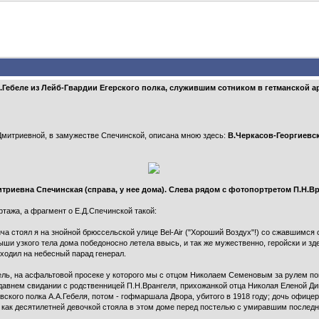
.Гебеле из Лейб-Гвардии Егерского полка, служившим сотником в гетманской а
 Дмитриевной, в замужестве Спечинской, описана мною здесь:
В.Черкасов-Георгие
итриевна Спечинская (справа, у нее дома). Слева рядом с фотопортретом П.Н.В
тажа, а фрагмент о Е.Д.Спечинской такой:
 стоял я на знойной брюссельской улице Bel-Air ("Хороший Воздух"!) со сжавшимся с
ыши узкого тела дома победоносно летела ввысь, и так же мужественно, геройски и з
уходил на небесный парад генерал.
кель, на асфальтовой просеке у которого мы с отцом Николаем Семеновым за рулем п
давнем свидании с родственницей П.Н.Врангеля, прихожанкой отца Николая Еленой Д
кого полка А.А.Гебеля, потом - гофмаршала Двора, убитого в 1918 году; дочь офицер
, как десятилетней девочкой стояла в этом доме перед постелью с умиравшим посл