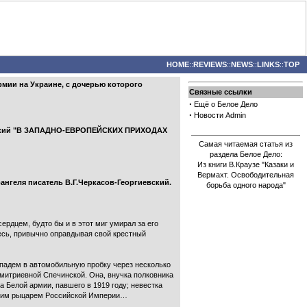
HOME
::
REVIEWS
::
NEWS
::
LINKS
::
TOP
рмии на Украине, с дочерью которого
Связные ссылки
·
Ещё о Белое Дело
·
Новости Admin
вский "В ЗАПАДНО-ЕВРОПЕЙСКИХ ПРИХОДАХ
Самая читаемая статья из
раздела Белое Дело:
Из книги В.Краузе "Казаки и
Вермахт. Освободительная
рангеля писатель В.Г.Черкасов-Георгиевский.
борьба одного народа"
ердцем, будто бы и в этот миг умирал за его
десь, привычно оправдывая свой крестный
опадем в автомобильную пробку через несколько
имитриевной Спечинской. Она, внучка полковника
а Белой армии, павшего в 1919 году; невестка
едним рыцарем Российской Империи…