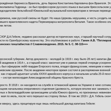
ждённая баронесса Врангель, дочь барона Константина Карловича фон Врангеля. Эта
я Николаевича Гедроица - он был профессором русского языка в высшем брюссельском
едседателем бельгийской Юккельской музыкальной консерватории и личным переводч
е времена, нам русской смены не будет. Но наша Церковь нерушима, и честь уходить н
вшего врангелевского кадета Первоиерарха митрополита Виталия. Такое особенно оп
им летом.
ЮР Д.А.Гебеле, недавно рассказал доктор исторических наук, старший научный сотр
ости по Оренбургскому казачеству. Это опубликовано в работе:
Ганин А.В. "Петлюров
нских генштабистов // Славяноведение. 2015. № 5. С. 98-115>>>
рсонской губернии. Автор документа – молодой (в 1919 г. ему было 28 лет) капитан Д
кадемии в 1914 г., а старший класс закончил уже в рамках первой очереди ускоренных
ль был офицером лейб-гвардии Егерского полка, владел французским, немецким и нем
оргиевским оружием. После академии некоторое время состоял в распоряжении военно
, как старший адъютант штаба XXXVI армейского корпуса и начальник штаба 25-й пех
 – сестре милосердия Александровской общины Красного Креста.
осто. В 1918 г. он находился на службе в гетманской армии на Украине в чине сотник
омощник начальника оперативного отделения (должность, которую вполне мог занимать
стных к белогвардейским организациям штаба Южного фронта, но признанных невиновным
 мая по июль, после чего перешел на сторону белых. В том же 1919 г. Д.А. Гебель скон
е вверху, здесь процитирую еще лишь небольшой доклад капитана Гебеля: