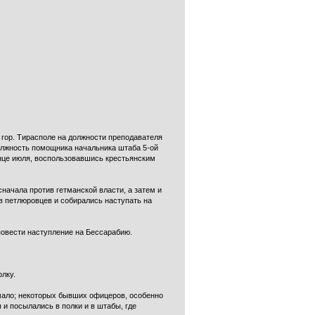
 гор. Тирасполе на должности преподавателя
должность помощника начальника штаба 5-ой
конце июля, воспользовавшись крестьянским
начала против гетманской власти, а затем и
в петлюровцев и собирались наступать на
повести наступление на Бессарабию.
олку.
мало; некоторых бывших офицеров, особенно
и посылались в полки и в штабы, где