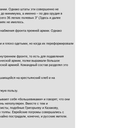
пании. Однако штаты эти совершенно не
до минимума, а именно – по два орудия в
сего 36 легких полевых 3” (Здесь и далее
зиях не имелось.
 снабжения фронта прежней армии. Однако
и и плохо одетыми, но когда их переформировали
внутреннем фронте, то есть для подавления
льческой армии, полки выражали большое
еской армией. Командный состав разделял это
ушающейся на крестьянский хлеб и на
ужую пользу.
ывают себя «большевиками» и говорят, что они
нь непопулярен. Вместе с тем и
исты, подобные Григорьеву и Казакову,
ы толпы. Еврейские погромы совершались с
айно пострадали, конечно, и русские жители.