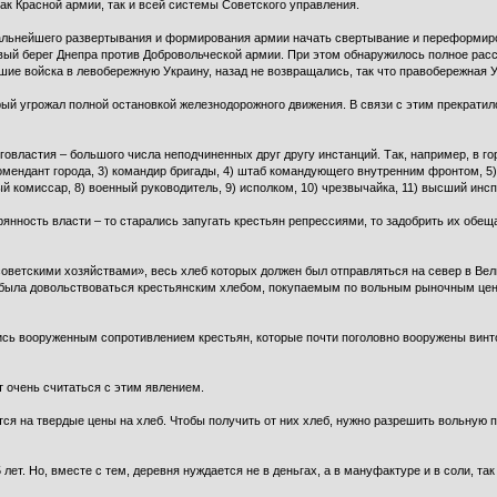
ак Красной армии, так и всей системы Советского управления.
дальнейшего развертывания и формирования армии начать свертывание и переформиро
евый берег Днепра против Добровольческой армии. При этом обнаружилось полное рас
шие войска в левобережную Украину, назад не возвращались, так что правобережная У
ый угрожал полной остановкой железнодорожного движения. В связи с этим прекрати
говластия – большого числа неподчиненных друг другу инстанций. Так, например, в 
комендант города, 3) командир бригады, 4) штаб командующего внутренним фронтом, 5
 комиссар, 8) военный руководитель, 9) исполком, 10) чрезвычайка, 11) высший инсп
янность власти – то старались запугать крестьян репрессиями, то задобрить их обе
ветскими хозяйствами», весь хлеб которых должен был отправляться на север в Ве
на была довольствоваться крестьянским хлебом, покупаемым по вольным рыночным цен
ись вооруженным сопротивлением крестьян, которые почти поголовно вооружены вин
т очень считаться с этим явлением.
сятся на твердые цены на хлеб. Чтобы получить от них хлеб, нужно разрешить вольную
 лет. Но, вместе с тем, деревня нуждается не в деньгах, а в мануфактуре и в соли, т