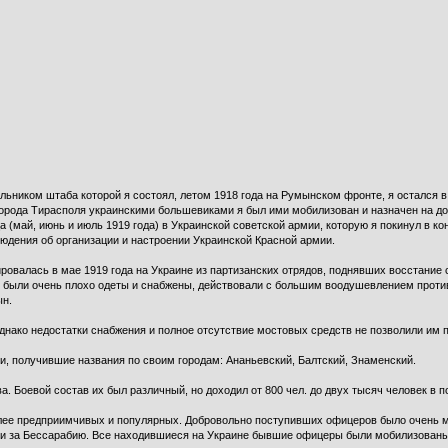
альником штаба которой я состоял, летом 1918 года на Румынском фронте, я остался в
 города Тирасполя украинскими большевиками я был ими мобилизован и назначен на 
а (май, июнь и июль 1919 года) в Украинской советской армии, которую я покинул в 
юдения об организации и настроении Украинской Красной армии.
ровалась в мае 1919 года на Украине из партизанских отрядов, поднявших восстание с
я были очень плохо одеты и снабжены, действовали с большим воодушевлением проти
ын.
днако недостатки снабжения и полное отсутствие мостовых средств не позволили им 
, получившие названия по своим городам: Ананьевский, Балтский, Знаменский.
. Боевой состав их был различный, но доходил от 800 чел. до двух тысяч человек в п
олее предприимчивых и популярных. Добровольно поступивших офицеров было очень 
и за Бессарабию. Все находившиеся на Украине бывшие офицеры были мобилизованы 