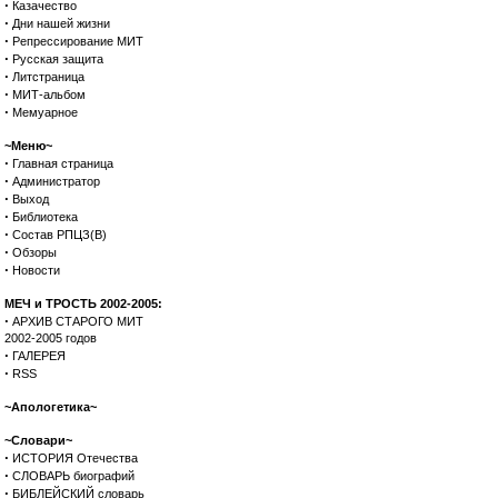
·
Казачество
·
Дни нашей жизни
·
Репрессирование МИТ
·
Русская защита
·
Литстраница
·
МИТ-альбом
·
Мемуарное
~Меню~
·
Главная страница
·
Администратор
·
Выход
·
Библиотека
·
Состав РПЦЗ(В)
·
Обзоры
·
Новости
МЕЧ и ТРОСТЬ 2002-2005:
·
АРХИВ СТАРОГО МИТ
2002-2005 годов
·
ГАЛЕРЕЯ
·
RSS
~Апологетика~
~Словари~
·
ИСТОРИЯ Отечества
·
СЛОВАРЬ биографий
·
БИБЛЕЙСКИЙ словарь