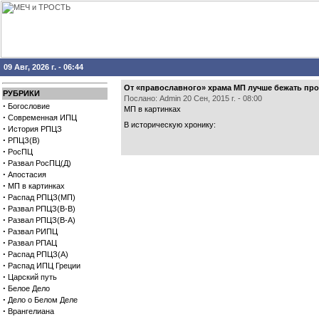
09 Авг, 2026 г. - 06:44
От «православного» храма МП лучше бежать пр
РУБРИКИ
Послано: Admin 20 Сен, 2015 г. - 08:00
·
Богословие
МП в картинках
·
Современная ИПЦ
В историческую хронику:
·
История РПЦЗ
·
РПЦЗ(В)
·
РосПЦ
·
Развал РосПЦ(Д)
·
Апостасия
·
МП в картинках
·
Распад РПЦЗ(МП)
·
Развал РПЦЗ(В-В)
·
Развал РПЦЗ(В-А)
·
Развал РИПЦ
·
Развал РПАЦ
·
Распад РПЦЗ(А)
·
Распад ИПЦ Греции
·
Царский путь
·
Белое Дело
·
Дело о Белом Деле
·
Врангелиана