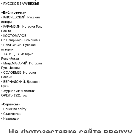
·
РУССКОЕ ЗАРУБЕЖЬЕ
~Библиотечка~
·
КЛЮЧЕВСКИЙ: Русская
история
·
КАРАМЗИН: История Гос.
Рос-го
·
КОСТОМАРОВ:
Св.Владимир - Романовы
·
ПЛАТОНОВ: Русская
история
·
ТАТИЩЕВ: История
Российская
·
Митр.МАКАРИЙ: История
Рус. Церкви
·
СОЛОВЬЕВ: История
России
·
ВЕРНАДСКИЙ: Древняя
Русь
·
Журнал ДВУГЛАВЫЙ
ОРЕЛЪ 1921 год
~Сервисы~
·
Поиск по сайту
·
Статистика
·
Навигация
На фотозаставке сайта вверх