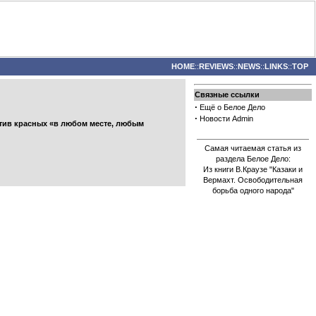
HOME
::
REVIEWS
::
NEWS
::
LINKS
::
TOP
Связные ссылки
·
Ещё о Белое Дело
·
Новости Admin
отив красных «в любом месте, любым
Самая читаемая статья из
раздела Белое Дело:
Из книги В.Краузе "Казаки и
Вермахт. Освободительная
борьба одного народа"