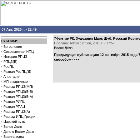
07 Авг, 2026 г. - 22:49
74-летие РК. Художник Марк Шуб. Русский Корпус
РУБРИКИ
Послано: Admin 12 Сен, 2015 г. - 17:57
·
Богословие
Белое Дело
·
Современная ИПЦ
Предыдущая публикация:
12 сентября 2015 года
·
История РПЦЗ
способом»>>>
·
РПЦЗ(В)
·
РосПЦ
·
Развал РосПЦ(Д)
·
Апостасия
·
МП в картинках
·
Распад РПЦЗ(МП)
·
Развал РПЦЗ(В-В)
·
Развал РПЦЗ(В-А)
·
Развал РИПЦ
·
Развал РПАЦ
·
Распад РПЦЗ(А)
·
Распад ИПЦ Греции
·
Царский путь
·
Белое Дело
·
Дело о Белом Деле
·
Врангелиана