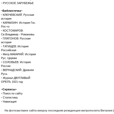
·
РУССКОЕ ЗАРУБЕЖЬЕ
~Библиотечка~
·
КЛЮЧЕВСКИЙ: Русская
история
·
КАРАМЗИН: История Гос.
Рос-го
·
КОСТОМАРОВ:
Св.Владимир - Романовы
·
ПЛАТОНОВ: Русская
история
·
ТАТИЩЕВ: История
Российская
·
Митр.МАКАРИЙ: История
Рус. Церкви
·
СОЛОВЬЕВ: История
России
·
ВЕРНАДСКИЙ: Древняя
Русь
·
Журнал ДВУГЛАВЫЙ
ОРЕЛЪ 1921 год
~Сервисы~
·
Поиск по сайту
·
Статистика
·
Навигация
На фотозаставке сайта вверху последняя резиденция митрополита Виталия 