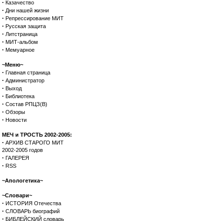
·
Казачество
·
Дни нашей жизни
·
Репрессирование МИТ
·
Русская защита
·
Литстраница
·
МИТ-альбом
·
Мемуарное
~Меню~
·
Главная страница
·
Администратор
·
Выход
·
Библиотека
·
Состав РПЦЗ(В)
·
Обзоры
·
Новости
МЕЧ и ТРОСТЬ 2002-2005:
·
АРХИВ СТАРОГО МИТ
2002-2005 годов
·
ГАЛЕРЕЯ
·
RSS
~Апологетика~
~Словари~
·
ИСТОРИЯ Отечества
·
СЛОВАРЬ биографий
·
БИБЛЕЙСКИЙ словарь