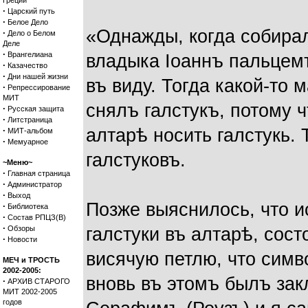
Греции
·
Царский путь
·
Белое Дело
«Однажды, когда собирал
·
Дело о Белом
Деле
·
Врангелиана
владыка Іоаннъ пальцемъ
·
Казачество
·
Дни нашей жизни
въ виду. Тогда какой-то 
·
Репрессирование
МИТ
снялъ галстукъ, потому 
·
Русская защита
·
Литстраница
·
алтарѣ носить галстукь. 
МИТ-альбом
·
Мемуарное
галстуковъ.
~Меню~
·
Главная страница
·
Администратор
·
Выход
Позже выяснилось, что и
·
Библиотека
·
Состав РПЦЗ(В)
·
Обзоры
галстуки въ алтарѣ, сост
·
Новости
висячую петлю, что симв
МЕЧ и ТРОСТЬ
2002-2005:
вновь въ этомъ былъ зак
·
АРХИВ СТАРОГО
МИТ 2002-2005
годов