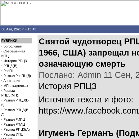
08 Авг, 2026 г. - 13:43
Святой чудотворец РПЦ
РУБРИКИ
·
Богословие
1966, США) запрещал но
·
Современная
ИПЦ
·
История РПЦЗ
означающую смерть
·
РПЦЗ(В)
·
РосПЦ
Послано: Admin 11 Сен, 20
·
Развал РосПЦ(Д)
·
Апостасия
История РПЦЗ
·
МП в картинках
·
Распад
РПЦЗ(МП)
Источник текста и фото:
·
Развал РПЦЗ(В-
В)
https://www.facebook.co
·
Развал РПЦЗ(В-
А)
·
Развал РИПЦ
·
Развал РПАЦ
·
Распад РПЦЗ(А)
Игуменъ Германъ (Подм
·
Распад ИПЦ