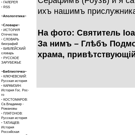
Серафимъ (Роузъ) и я са
·
ГАЛЕРЕЯ
·
RSS
ихъ нашимъ прислужника
~Апологетика~
~Словари~
·
ИСТОРИЯ
На фото: Святитель Іо
Отечества
·
СЛОВАРЬ
За нимъ – Глѣбъ Подмо
биографий
·
БИБЛЕЙСКИЙ
храма, привѣтствующі
словарь
·
РУССКОЕ
ЗАРУБЕЖЬЕ
~Библиотечка~
·
КЛЮЧЕВСКИЙ:
Русская история
·
КАРАМЗИН:
История Гос. Рос-
го
·
КОСТОМАРОВ:
Св.Владимир -
Романовы
·
ПЛАТОНОВ:
Русская история
·
ТАТИЩЕВ:
История
Российская